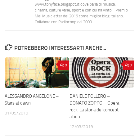
www.tonyface.blogspot.it dove parla di musica,
cinema, culture varie, sport e con cui ha vinto il Premio
Mei Musicletter del 2016 come miglior blog italiano.
Collabora con Radiocoop dal 2003.
POTREBBERO INTERESSARTI ANCHE...
0
0
ALESSANDRO ANGELONE –
DANIELE FOLLERO –
Stars at dawn
DONATO ZOPPO – Opera
rock. La storia del concept
01/05/2019
album
12/03/2019