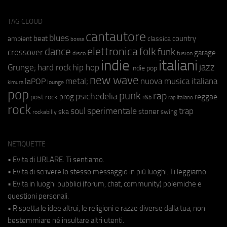
TAG CLOUD
cantautore
blues
beat
country
ambient
classica
bossa
elettronica
dance
folk
funk
crossover
garage
fusion
disco
indie
italiani
jazz
hip hop
Grunge;
hard rock
indie pop
new wave
metal;
nuova musica italiana
laPOP
lounge
kimura
pop
punk
rap
psichedelia
reggae
prog
post rock
r&b
rap italiano
rock
soul
sperimentale
trap
stoner
ska
swing
rockabilly
NETIQUETTE
• Evita di URLARE. Ti sentiamo.
• Evita di scrivere lo stesso messaggio in più luoghi. Ti leggiamo.
• Evita in luoghi pubblici (forum, chat, community) polemiche e
questioni personali.
• Rispetta le idee altrui, le religioni e razze diverse dalla tua, non
bestemmiare né insultare altri utenti.