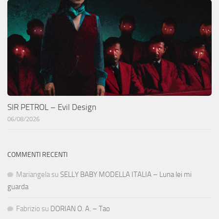
SIR PETROL – Evil Design
06/08/2026
COMMENTI RECENTI
Mariangela
su
SELLY BABY MODELLA ITALIA – Luna lei mi
guarda
Fabrizio
su
DORIAN O. A. – Tao