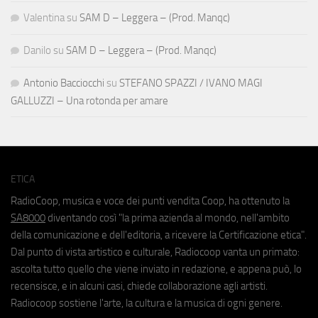
Valentina
su
SAM D – Leggera – (Prod. Manqc)
Danilo
su
SAM D – Leggera – (Prod. Manqc)
Antonio Bacciocchi
su
STEFANO SPAZZI / IVANO MAGI
GALLUZZI – Una rotonda per amare
ETICA
RadioCoop, musica e voce dei punti vendita Coop, ha ottenuto la
SA8000
diventando così "la prima azienda al mondo, nell'ambito
della comunicazione e dell'editoria, a ricevere la Certificazione etica".
Dal punto di vista artistico e culturale, Radiocoop vanta un primato:
ascolta tutto quello che viene inviato in redazione, e appena può, lo
recensisce, e in alcuni casi, chiede collaborazione agli artisti.
Radiocoop sostiene l'arte, la cultura e la musica di ogni genere.