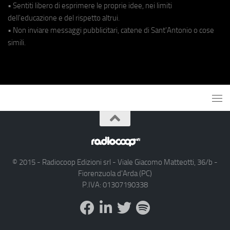
• Sentiti libero di esprimere le proprie idee, nei limiti
dell'educazione e del rispetto altrui.
• Non inviare messaggi pubblicitari, catene di Sant'Antonio o cose
simili.
© 2015 - Radiocoop Edizioni srl - Viale Giacomo Matteotti, 36/b -
Fiorenzuola d'Arda (PC)
P.IVA: 01307190338