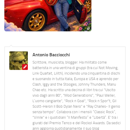
Antonio Bacciocchi
Scrittore, musicista, blogger. Ha militato come
batterista in una ventina di gruppi (tra cui Not Moving,
Link Quartet, Lilith), incidendo una cinquantina di dischi
e suonando in tutta Italia, Europa e USA e aprendo per
Clash, Iggy and the Stooges, Johnny Thunders, Manu
Chao etc. Ha scritto una decina di libri tra cui "Uscito
vivo dagli anni 80", "Mod Generations", "Paul Weller,
L’uomo cangiante", "Rock n Goal", "Rock n Spor"t, Gil
Scott-Heron Il Bob Dylan Nero" e "Ray Charles- Il genio
senza tempo". Collabora con i mensili “Classic Rock”,
"Vinile" e i quotidiani “Il Manifesto” e “Libertà”. E' tra i
giurati del Premio Tenco e del Rockol Awards. Da sedici
anni aggiorna quotidianamente il suo blog