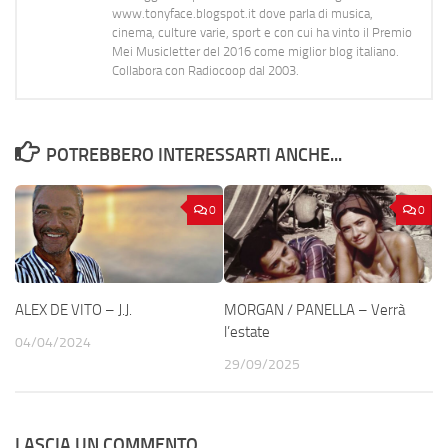
www.tonyface.blogspot.it dove parla di musica,
cinema, culture varie, sport e con cui ha vinto il Premio
Mei Musicletter del 2016 come miglior blog italiano.
Collabora con Radiocoop dal 2003.
POTREBBERO INTERESSARTI ANCHE...
0
0
ALEX DE VITO – J.J.
MORGAN / PANELLA – Verrà
l’estate
04/04/2024
29/09/2025
LASCIA UN COMMENTO