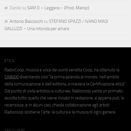
Danilo
su
SAM D – Leggera – (Prod. Manqc)
Antonio Bacciocchi
su
STEFANO SPAZZI / IVANO MAGI
GALLUZZI – Una rotonda per amare
ETICA
RadioCoop, musica e voce dei punti vendita Coop, ha ottenuto la
SA8000
diventando così "la prima azienda al mondo, nell'ambito
della comunicazione e dell'editoria, a ricevere la Certificazione etica".
Dal punto di vista artistico e culturale, Radiocoop vanta un primato:
ascolta tutto quello che viene inviato in redazione, e appena può, lo
recensisce, e in alcuni casi, chiede collaborazione agli artisti.
Radiocoop sostiene l'arte, la cultura e la musica di ogni genere.
TAG CLOUD