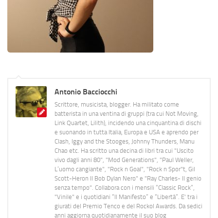
Antonio Bacciocchi
Scrittore, musicista, blogger. Ha militato come
batterista in una ventina di gruppi (tra cui Not Moving,
Link Quartet, Lilith), incidendo una cinquantina di dischi
e suonando in tutta Italia, Europa e USA e aprendo per
Clash, Iggy and the Stooges, Johnny Thunders, Manu
Chao etc. Ha scritto una decina di libri tra cui "Uscito
vivo dagli anni 80", "Mod Generations", "Paul Weller,
L’uomo cangiante", "Rock n Goal", "Rock n Spor"t, Gil
Scott-Heron Il Bob Dylan Nero" e "Ray Charles- Il genio
senza tempo". Collabora con i mensili “Classic Rock”,
"Vinile" e i quotidiani “Il Manifesto” e “Libertà”. E' tra i
giurati del Premio Tenco e del Rockol Awards. Da sedici
anni aggiorna quotidianamente il suo blog