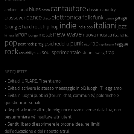
cantautore
blues
beat
country
ambient
classica
bossa
elettronica
dance
folk
funk
crossover
garage
fusion
disco
indie
italiani
jazz
hip hop
Grunge;
hard rock
indie pop
new wave
metal;
nuova musica italiana
laPOP
lounge
kimura
pop
punk
rap
psichedelia
reggae
prog
post rock
r&b
rap italiano
rock
soul
sperimentale
trap
stoner
ska
swing
rockabilly
NETIQUETTE
• Evita di URLARE. Ti sentiamo.
• Evita di scrivere lo stesso messaggio in più luoghi. Ti leggiamo.
• Evita in luoghi pubblici (forum, chat, community) polemiche e
questioni personali.
• Rispetta le idee altrui, le religioni e razze diverse dalla tua, non
bestemmiare né insultare altri utenti.
• Sentiti libero di esprimere le proprie idee, nei limiti
dell'educazione e del rispetto altrui.