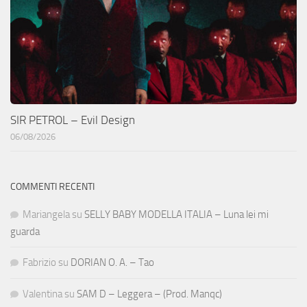
SIR PETROL – Evil Design
06/08/2026
COMMENTI RECENTI
Mariangela
su
SELLY BABY MODELLA ITALIA – Luna lei mi
guarda
Fabrizio
su
DORIAN O. A. – Tao
Valentina
su
SAM D – Leggera – (Prod. Manqc)