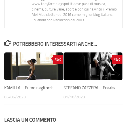
www.tonyface.blogspot.it dove parla di musica,
cinema, culture varie, sport e con cui ha vinto il Premio
Mei Musicletter del 2016 come miglior blog italiano.
Collabora con Radiocoop dal 2003.
POTREBBERO INTERESSARTI ANCHE...
0
0
KAMILLA – Fumo negli occhi
STEFANO ZAZZERA – Freaks
05/06/2023
01/10/2023
LASCIA UN COMMENTO