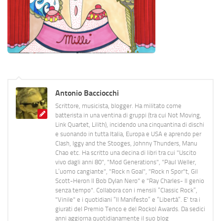
Antonio Bacciocchi
Scrittore, musicista, blogger. Ha militato come
batterista in una ventina di gruppi (tra cui Not Moving,
Link Quartet, Lilith), incidendo una cinquantina di dischi
e suonando in tutta Italia, Europa e USA e aprendo per
Clash, Iggy and the Stooges, Johnny Thunders, Manu
Chao etc. Ha scritto una decina di libri tra cui "Uscito
vivo dagli anni 80", "Mod Generations", "Paul Weller,
L’uomo cangiante", "Rock n Goal", "Rock n Spor"t, Gil
Scott-Heron Il Bob Dylan Nero" e "Ray Charles- Il genio
senza tempo". Collabora con i mensili “Classic Rock”,
"Vinile" e i quotidiani “Il Manifesto” e “Libertà”. E' tra i
giurati del Premio Tenco e del Rockol Awards. Da sedici
anni aggiorna quotidianamente il suo blog