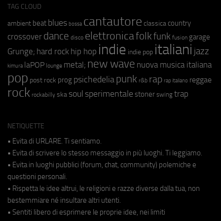
TAG CLOUD
cantautore
blues
beat
country
ambient
classica
bossa
elettronica
dance
folk
funk
crossover
garage
fusion
disco
indie
italiani
jazz
hip hop
Grunge;
hard rock
indie pop
new wave
metal;
nuova musica italiana
laPOP
lounge
kimura
pop
punk
rap
psichedelia
reggae
prog
post rock
r&b
rap italiano
rock
soul
sperimentale
trap
stoner
ska
swing
rockabilly
NETIQUETTE
• Evita di URLARE. Ti sentiamo.
• Evita di scrivere lo stesso messaggio in più luoghi. Ti leggiamo.
• Evita in luoghi pubblici (forum, chat, community) polemiche e
questioni personali.
• Rispetta le idee altrui, le religioni e razze diverse dalla tua, non
bestemmiare né insultare altri utenti.
• Sentiti libero di esprimere le proprie idee, nei limiti