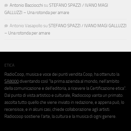
Antonio Bacciocchi
su
STEFANO SPAZZI / IVANO MAGI
GALLUZZI – Una rotonda per amare
Antonio Vasapollo
su
STEFANO SPAZZI / IVANO MAGI GALLUZZI
– Una rotonda per amare
ETICA
RadioCoop, musica e voce dei punti vendita Coop, ha ottenuto la
SA8000
diventando così "la prima azienda al mondo, nell'ambito
della comunicazione e dell'editoria, a ricevere la Certificazione etica".
Dal punto di vista artistico e culturale, Radiocoop vanta un primato:
ascolta tutto quello che viene inviato in redazione, e appena può, lo
recensisce, e in alcuni casi, chiede collaborazione agli artisti.
Radiocoop sostiene l'arte, la cultura e la musica di ogni genere.