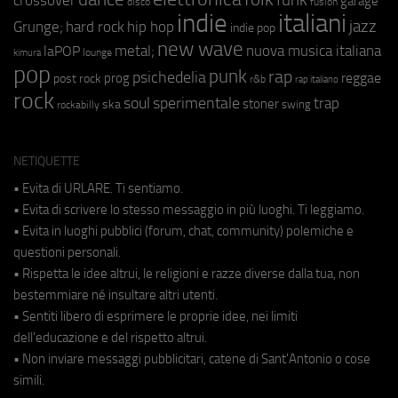
garage
fusion
disco
indie
italiani
jazz
hip hop
Grunge;
hard rock
indie pop
new wave
metal;
nuova musica italiana
laPOP
lounge
kimura
pop
punk
rap
psichedelia
reggae
prog
post rock
r&b
rap italiano
rock
soul
sperimentale
trap
stoner
ska
swing
rockabilly
NETIQUETTE
• Evita di URLARE. Ti sentiamo.
• Evita di scrivere lo stesso messaggio in più luoghi. Ti leggiamo.
• Evita in luoghi pubblici (forum, chat, community) polemiche e
questioni personali.
• Rispetta le idee altrui, le religioni e razze diverse dalla tua, non
bestemmiare né insultare altri utenti.
• Sentiti libero di esprimere le proprie idee, nei limiti
dell'educazione e del rispetto altrui.
• Non inviare messaggi pubblicitari, catene di Sant'Antonio o cose
simili.