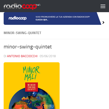
Salta al contenuto
MINOR-SWING-QUINTET
minor-swing-quintet
DI
ANTONIO BACCIOCCHI
·
05/06/2018