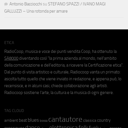
Antonio Bacciocchi
su
STEFANO SPAZZI / IVANO MAGI
GALLUZZI – Una rotonda per amare
ETICA
RadioCoop, musica e voce dei punti vendita Coop, ha ottenuto la
SA8000
diventando così "la prima azienda al mondo, nell'ambito
della comunicazione e dell'editoria, a ricevere la Certificazione etica".
Dal punto di vista artistico e culturale, Radiocoop vanta un primato:
ascolta tutto quello che viene inviato in redazione, e appena può, lo
recensisce, e in alcuni casi, chiede collaborazione agli artisti.
Radiocoop sostiene l'arte, la cultura e la musica di ogni genere.
TAG CLOUD
cantautore
blues
beat
country
ambient
classica
bossa
elettronica
dance
folk
funk
crossover