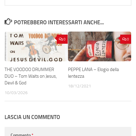
POTREBBERO INTERESSARTI ANCHE...
0
0
THE VOODOO DRUMMER
PEPPE LANA – Elogio della
DUO – Tom Waits on Jesus,
lentezza
Devil & God
18/12/2021
10/03/2026
LASCIA UN COMMENTO
Commento
*