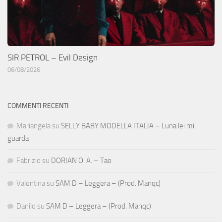
SIR PETROL – Evil Design
06/08/2026
COMMENTI RECENTI
Mariangela
su
SELLY BABY MODELLA ITALIA – Luna lei mi
guarda
Fabrizio
su
DORIAN O. A. – Tao
Valentina
su
SAM D – Leggera – (Prod. Manqc)
Danilo
su
SAM D – Leggera – (Prod. Manqc)