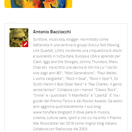
Antonio Bacciocchi
Scrittore, musicista, blogger. Ha militato come
batterista in una ventina di gruppi (tra cui Not Moving,
Link Quartet, Lilith), incidendo una cinquantina di dischi
e suonando in tutta Italia, Europa e USA e aprendo per
Clash, Iggy and the Stooges, Johnny Thunders, Manu
Chao etc. Ha scritto una decina di libri tra cui "Uscito
vivo dagli anni 80", "Mod Generations", "Paul Weller,
L’uomo cangiante", "Rock n Goal", "Rock n Spor"t, Gil
Scott-Heron Il Bob Dylan Nero" e "Ray Charles- Il genio
senza tempo". Collabora con i mensili “Classic Rock”,
"Vinile" e i quotidiani “Il Manifesto” e “Libertà”. E' tra i
giurati del Premio Tenco e del Rockol Awards. Da sedici
anni aggiorna quotidianamente il suo blog
www.tonyface.blogspot.it dove parla di musica,
cinema, culture varie, sport e con cui ha vinto il Premio
Mei Musicletter del 2016 come miglior blog italiano.
Collabora con Radiocoop dal 2003.