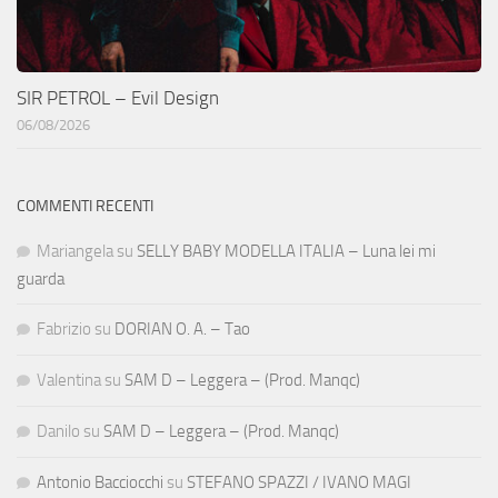
SIR PETROL – Evil Design
06/08/2026
COMMENTI RECENTI
Mariangela
su
SELLY BABY MODELLA ITALIA – Luna lei mi
guarda
Fabrizio
su
DORIAN O. A. – Tao
Valentina
su
SAM D – Leggera – (Prod. Manqc)
Danilo
su
SAM D – Leggera – (Prod. Manqc)
Antonio Bacciocchi
su
STEFANO SPAZZI / IVANO MAGI