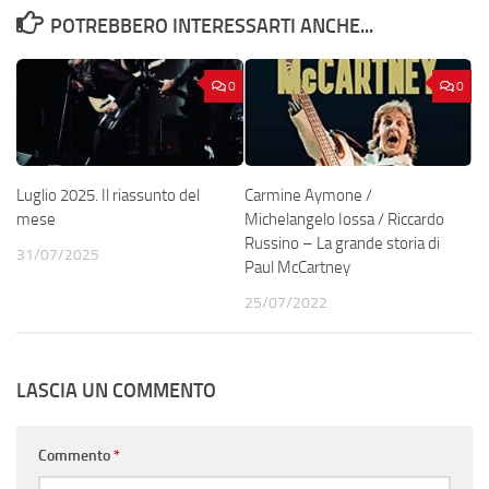
POTREBBERO INTERESSARTI ANCHE...
0
0
Luglio 2025. Il riassunto del
Carmine Aymone /
mese
Michelangelo Iossa / Riccardo
Russino – La grande storia di
31/07/2025
Paul McCartney
25/07/2022
LASCIA UN COMMENTO
Commento
*