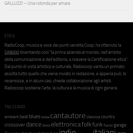
GALLUZZI – Una rotonda per amare
ETICA
RadioCoop, musica e voce dei punti vendita Coop, ha ottenuto la
SA8000
diventando così "la prima azienda al mondo, nell'ambito
della comunicazione e dell'editoria, a ricevere la Certificazione etica".
Dal punto di vista artistico e culturale, Radiocoop vanta un primato:
ascolta tutto quello che viene inviato in redazione, e appena può, lo
recensisce, e in alcuni casi, chiede collaborazione agli artisti.
Radiocoop sostiene l'arte, la cultura e la musica di ogni genere.
TAG CLOUD
cantautore
blues
beat
country
ambient
classica
bossa
elettronica
dance
folk
funk
crossover
garage
fusion
disco
indie
italiani