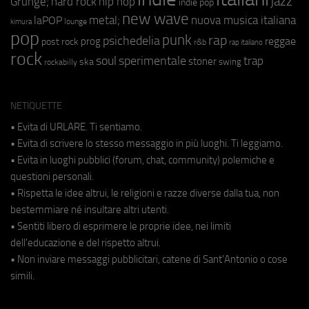
jazz
hip hop
Grunge;
hard rock
indie pop
new wave
metal;
nuova musica italiana
laPOP
lounge
kimura
pop
punk
rap
psichedelia
reggae
prog
post rock
r&b
rap italiano
rock
soul
sperimentale
trap
stoner
ska
swing
rockabilly
NETIQUETTE
• Evita di URLARE. Ti sentiamo.
• Evita di scrivere lo stesso messaggio in più luoghi. Ti leggiamo.
• Evita in luoghi pubblici (forum, chat, community) polemiche e
questioni personali.
• Rispetta le idee altrui, le religioni e razze diverse dalla tua, non
bestemmiare né insultare altri utenti.
• Sentiti libero di esprimere le proprie idee, nei limiti
dell'educazione e del rispetto altrui.
• Non inviare messaggi pubblicitari, catene di Sant'Antonio o cose
simili.