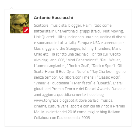
Antonio Bacciocchi
Scrittore, musicista, blogger. Ha militato come
batterista in una ventina di gruppi (tra cui Not Moving,
Link Quartet, Lilith), incidendo una cinquantina di dischi
e suonando in tutta Italia, Europa e USA e aprendo per
Clash, Iggy and the Stooges, Johnny Thunders, Manu
Chao etc. Ha scritto una decina di libri tra cui "Uscito
vivo dagli anni 80", "Mod Generations", "Paul Weller,
L’uomo cangiante", "Rock n Goal", "Rock n Spor"t, Gil
Scott-Heron Il Bob Dylan Nero" e "Ray Charles- Il genio
senza tempo". Collabora con i mensili “Classic Rock”,
"Vinile" e i quotidiani “Il Manifesto” e “Libertà”. E' tra i
giurati del Premio Tenco e del Rockol Awards. Da sedici
anni aggiorna quotidianamente il suo blog
www.tonyface.blogspot.it dove parla di musica,
cinema, culture varie, sport e con cui ha vinto il Premio
Mei Musicletter del 2016 come miglior blog italiano.
Collabora con Radiocoop dal 2003.