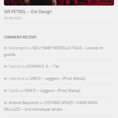
SIR PETROL – Evil Design
06/08/2026
COMMENTI RECENTI
Mariangela
su
SELLY BABY MODELLA ITALIA – Luna lei mi
guarda
Fabrizio
su
DORIAN O. A. – Tao
Valentina
su
SAM D – Leggera – (Prod. Manqc)
Danilo
su
SAM D – Leggera – (Prod. Manqc)
Antonio Bacciocchi
su
STEFANO SPAZZI / IVANO MAGI
GALLUZZI – Una rotonda per amare