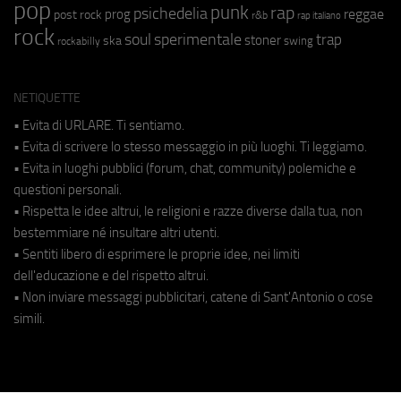
pop
punk
rap
psichedelia
reggae
prog
post rock
r&b
rap italiano
rock
soul
sperimentale
trap
stoner
ska
swing
rockabilly
NETIQUETTE
• Evita di URLARE. Ti sentiamo.
• Evita di scrivere lo stesso messaggio in più luoghi. Ti leggiamo.
• Evita in luoghi pubblici (forum, chat, community) polemiche e
questioni personali.
• Rispetta le idee altrui, le religioni e razze diverse dalla tua, non
bestemmiare né insultare altri utenti.
• Sentiti libero di esprimere le proprie idee, nei limiti
dell'educazione e del rispetto altrui.
• Non inviare messaggi pubblicitari, catene di Sant'Antonio o cose
simili.