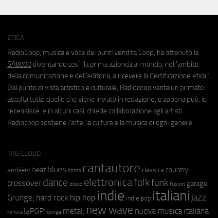
ETICA
RadioCoop, musica e voce dei punti vendita Coop, ha ottenuto la
SA8000
diventando così "la prima azienda al mondo, nell'ambito
della comunicazione e dell'editoria, a ricevere la Certificazione etica".
Dal punto di vista artistico e culturale, Radiocoop vanta un primato:
ascolta tutto quello che viene inviato in redazione, e appena può, lo
recensisce, e in alcuni casi, chiede collaborazione agli artisti.
Radiocoop sostiene l'arte, la cultura e la musica di ogni genere.
TAG CLOUD
cantautore
blues
beat
country
ambient
classica
bossa
elettronica
dance
folk
funk
crossover
garage
fusion
disco
indie
italiani
jazz
hip hop
Grunge;
hard rock
indie pop
new wave
metal;
nuova musica italiana
laPOP
lounge
kimura