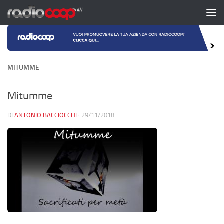
Salta al contenuto
MITUMME
Mitumme
DI
ANTONIO BACCIOCCHI
·
29/11/2018