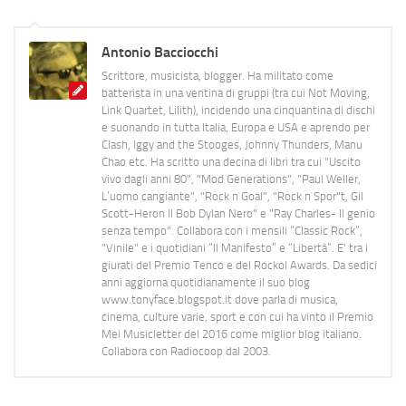
Antonio Bacciocchi
Scrittore, musicista, blogger. Ha militato come
batterista in una ventina di gruppi (tra cui Not Moving,
Link Quartet, Lilith), incidendo una cinquantina di dischi
e suonando in tutta Italia, Europa e USA e aprendo per
Clash, Iggy and the Stooges, Johnny Thunders, Manu
Chao etc. Ha scritto una decina di libri tra cui "Uscito
vivo dagli anni 80", "Mod Generations", "Paul Weller,
L’uomo cangiante", "Rock n Goal", "Rock n Spor"t, Gil
Scott-Heron Il Bob Dylan Nero" e "Ray Charles- Il genio
senza tempo". Collabora con i mensili “Classic Rock”,
"Vinile" e i quotidiani “Il Manifesto” e “Libertà”. E' tra i
giurati del Premio Tenco e del Rockol Awards. Da sedici
anni aggiorna quotidianamente il suo blog
www.tonyface.blogspot.it dove parla di musica,
cinema, culture varie, sport e con cui ha vinto il Premio
Mei Musicletter del 2016 come miglior blog italiano.
Collabora con Radiocoop dal 2003.