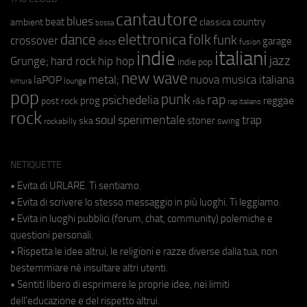
cantautore
blues
beat
country
ambient
classica
bossa
elettronica
dance
folk
funk
crossover
garage
fusion
disco
indie
italiani
jazz
hip hop
Grunge;
hard rock
indie pop
new wave
metal;
nuova musica italiana
laPOP
lounge
kimura
pop
punk
rap
psichedelia
reggae
prog
post rock
r&b
rap italiano
rock
soul
sperimentale
trap
stoner
ska
swing
rockabilly
NETIQUETTE
• Evita di URLARE. Ti sentiamo.
• Evita di scrivere lo stesso messaggio in più luoghi. Ti leggiamo.
• Evita in luoghi pubblici (forum, chat, community) polemiche e
questioni personali.
• Rispetta le idee altrui, le religioni e razze diverse dalla tua, non
bestemmiare né insultare altri utenti.
• Sentiti libero di esprimere le proprie idee, nei limiti
dell'educazione e del rispetto altrui.