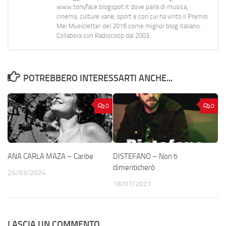
www.tonyface.blogspot.it dove parla di musica,
cinema, culture varie, sport e con cui ha vinto il Premio
Mei Musicletter del 2016 come miglior blog italiano.
Collabora con Radiocoop dal 2003.
POTREBBERO INTERESSARTI ANCHE...
0
0
ANA CARLA MAZA – Caribe
DISTEFANO – Non ti
dimenticherò
25/03/2024
18/07/2021
LASCIA UN COMMENTO