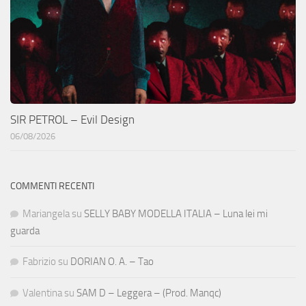
SIR PETROL – Evil Design
06/08/2026
COMMENTI RECENTI
Mariangela
su
SELLY BABY MODELLA ITALIA – Luna lei mi
guarda
Fabrizio
su
DORIAN O. A. – Tao
Valentina
su
SAM D – Leggera – (Prod. Manqc)