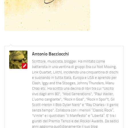
Antonio Bacciocchi
Scrittore, musicista, blogger. Ha militato come
batterista in una ventina di gruppi (tra cui Not Moving,
Link Quartet, Lilith), incidendo una cinquantina di dischi
e suonando in tutta Italia, Europa e USA e aprendo per
Clash, Iggy and the Stooges, Johnny Thunders, Manu
Chao etc. Ha scritto una decina di libri tra cui "Uscito
vivo dagli anni 80", "Mod Generations", "Paul Weller,
L’uomo cangiante", "Rock n Goal", "Rock n Spor"t, Gil
Scott-Heron Il Bob Dylan Nero" e "Ray Charles- Il genio
senza tempo". Collabora con i mensili “Classic Rock”,
"Vinile" e i quotidiani “Il Manifesto” e “Libertà”. E' tra i
giurati del Premio Tenco e del Rockol Awards. Da sedici
anni aggiorna quotidianamente il suo blog