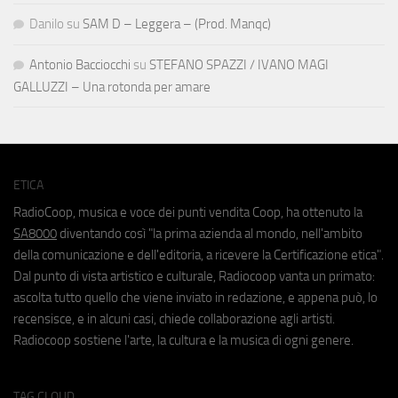
Danilo
su
SAM D – Leggera – (Prod. Manqc)
Antonio Bacciocchi
su
STEFANO SPAZZI / IVANO MAGI
GALLUZZI – Una rotonda per amare
ETICA
RadioCoop, musica e voce dei punti vendita Coop, ha ottenuto la
SA8000
diventando così "la prima azienda al mondo, nell'ambito
della comunicazione e dell'editoria, a ricevere la Certificazione etica".
Dal punto di vista artistico e culturale, Radiocoop vanta un primato:
ascolta tutto quello che viene inviato in redazione, e appena può, lo
recensisce, e in alcuni casi, chiede collaborazione agli artisti.
Radiocoop sostiene l'arte, la cultura e la musica di ogni genere.
TAG CLOUD