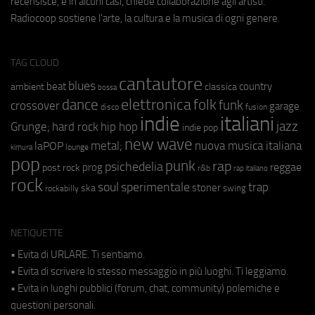
recensisce, e in alcuni casi, chiede collaborazione agli artisti.
Radiocoop sostiene l'arte, la cultura e la musica di ogni genere.
TAG CLOUD
cantautore
blues
beat
country
ambient
classica
bossa
elettronica
dance
folk
funk
crossover
garage
fusion
disco
indie
italiani
jazz
hip hop
Grunge;
hard rock
indie pop
new wave
metal;
nuova musica italiana
laPOP
lounge
kimura
pop
punk
rap
psichedelia
reggae
prog
post rock
r&b
rap italiano
rock
soul
sperimentale
trap
stoner
ska
swing
rockabilly
NETIQUETTE
• Evita di URLARE. Ti sentiamo.
• Evita di scrivere lo stesso messaggio in più luoghi. Ti leggiamo.
• Evita in luoghi pubblici (forum, chat, community) polemiche e
questioni personali.