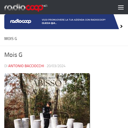
Salta al contenuto
MOIS G
Mois G
DI
ANTONIO BACCIOCCHI
·
20/03/2024