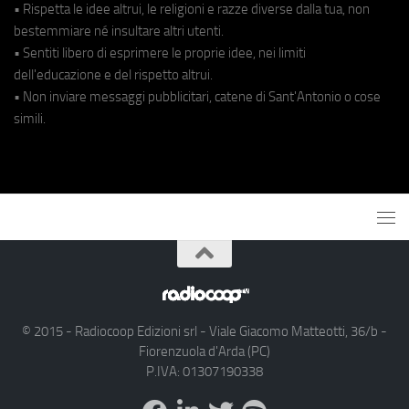
• Rispetta le idee altrui, le religioni e razze diverse dalla tua, non
bestemmiare né insultare altri utenti.
• Sentiti libero di esprimere le proprie idee, nei limiti
dell'educazione e del rispetto altrui.
• Non inviare messaggi pubblicitari, catene di Sant'Antonio o cose
simili.
© 2015 - Radiocoop Edizioni srl - Viale Giacomo Matteotti, 36/b -
Fiorenzuola d'Arda (PC)
P.IVA: 01307190338