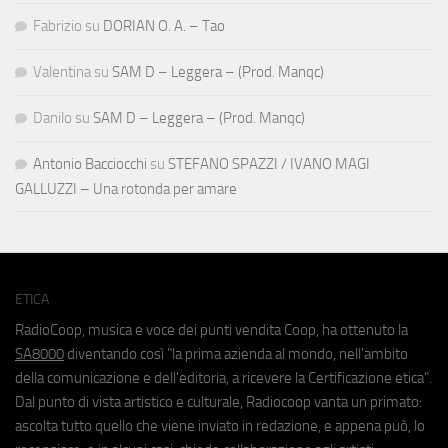
Fabrizio
su
DORIAN O. A. – Tao
Valentina
su
SAM D – Leggera – (Prod. Manqc)
Danilo
su
SAM D – Leggera – (Prod. Manqc)
Antonio Bacciocchi
su
STEFANO SPAZZI / IVANO MAGI
GALLUZZI – Una rotonda per amare
ETICA
RadioCoop, musica e voce dei punti vendita Coop, ha ottenuto la
SA8000
diventando così "la prima azienda al mondo, nell'ambito
della comunicazione e dell'editoria, a ricevere la Certificazione etica".
Dal punto di vista artistico e culturale, Radiocoop vanta un primato:
ascolta tutto quello che viene inviato in redazione, e appena può, lo