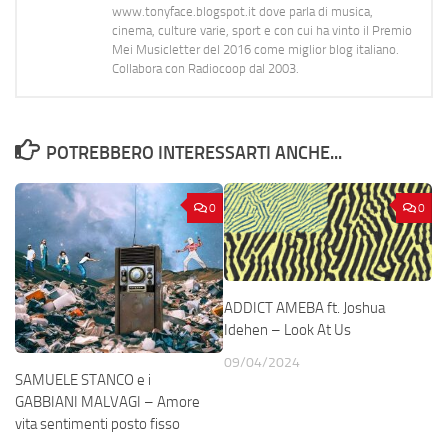
www.tonyface.blogspot.it dove parla di musica,
cinema, culture varie, sport e con cui ha vinto il Premio
Mei Musicletter del 2016 come miglior blog italiano.
Collabora con Radiocoop dal 2003.
POTREBBERO INTERESSARTI ANCHE...
0
0
ADDICT AMEBA ft. Joshua
Idehen – Look At Us
09/04/2024
SAMUELE STANCO e i
GABBIANI MALVAGI – Amore
vita sentimenti posto fisso