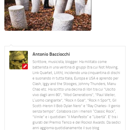
Antonio Bacciocchi
Scrittore, musicista, blogger. Ha militato come
batterista in una ventina di gruppi (tra cui Not Moving,
Link Quartet, Lilith), incidendo una cinquantina di dischi
e suonando in tutta Italia, Europa e USA e aprendo per
Clash, Iggy and the Stooges, Johnny Thunders, Manu
Chao etc. Ha scritto una decina di libri tra cui "Uscito
vivo dagli anni 80", "Mod Generations", "Paul Weller,
L’uomo cangiante", "Rock n Goal", "Rock n Spor"t, Gil
Scott-Heron Il Bob Dylan Nero" e "Ray Charles- Il genio
senza tempo". Collabora con i mensili “Classic Rock”,
"Vinile" e i quotidiani “Il Manifesto” e “Libertà”. E' tra i
giurati del Premio Tenco e del Rockol Awards. Da sedici
anni aggiorna quotidianamente il suo blog