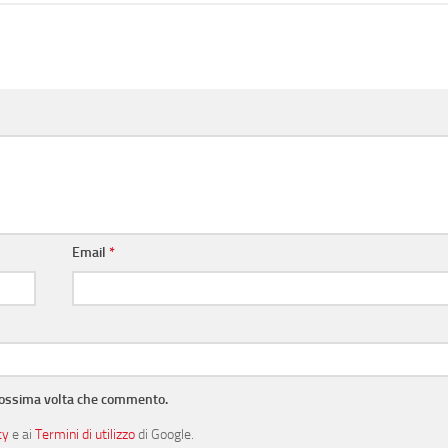
Email
*
prossima volta che commento.
cy
e ai
Termini di utilizzo
di Google.