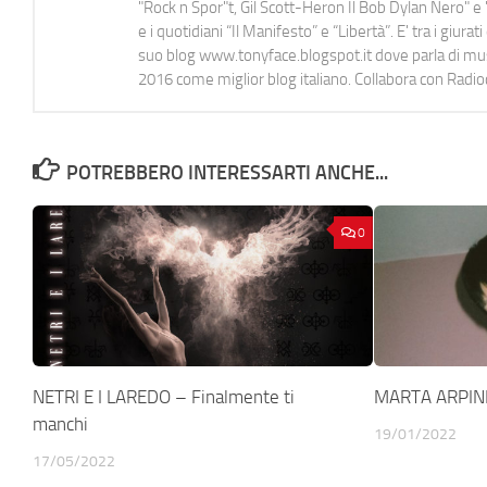
"Rock n Spor"t, Gil Scott-Heron Il Bob Dylan Nero" e "
e i quotidiani “Il Manifesto” e “Libertà”. E' tra i gi
suo blog www.tonyface.blogspot.it dove parla di music
2016 come miglior blog italiano. Collabora con Radi
POTREBBERO INTERESSARTI ANCHE...
0
NETRI E I LAREDO – Finalmente ti
MARTA ARPINI
manchi
19/01/2022
17/05/2022