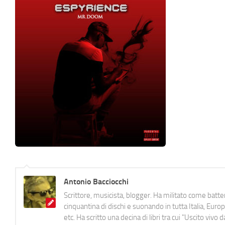
Antonio Bacciocchi
Scrittore, musicista, blogger. Ha militato come batter
cinquantina di dischi e suonando in tutta Italia, E
etc. Ha scritto una decina di libri tra cui "Uscito viv