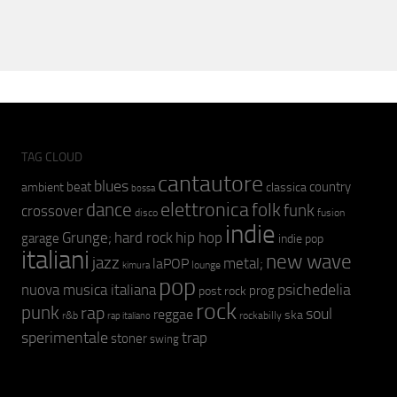
TAG CLOUD
cantautore
blues
beat
country
ambient
classica
bossa
elettronica
dance
folk
funk
crossover
fusion
disco
indie
hip hop
Grunge;
hard rock
garage
indie pop
italiani
new wave
jazz
metal;
laPOP
lounge
kimura
pop
psichedelia
nuova musica italiana
prog
post rock
rock
punk
rap
soul
reggae
ska
r&b
rockabilly
rap italiano
sperimentale
trap
stoner
swing