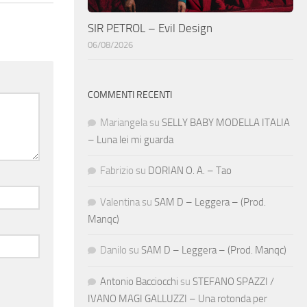
SIR PETROL – Evil Design
06/08/2026
COMMENTI RECENTI
Mariangela
su
SELLY BABY MODELLA ITALIA
– Luna lei mi guarda
Fabrizio
su
DORIAN O. A. – Tao
Valentina
su
SAM D – Leggera – (Prod.
Manqc)
Danilo
su
SAM D – Leggera – (Prod. Manqc)
Antonio Bacciocchi
su
STEFANO SPAZZI /
IVANO MAGI GALLUZZI – Una rotonda per