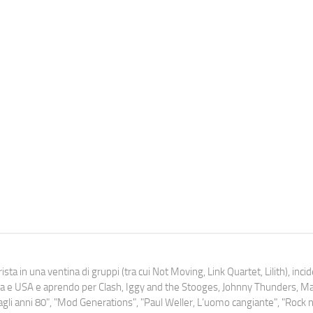
ista in una ventina di gruppi (tra cui Not Moving, Link Quartet, Lilith), inc
uropa e USA e aprendo per Clash, Iggy and the Stooges, Johnny Thunders, 
o dagli anni 80", "Mod Generations", "Paul Weller, L’uomo cangiante", "Rock n