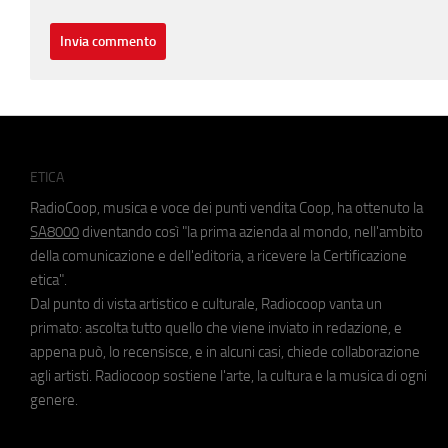
ETICA
RadioCoop, musica e voce dei punti vendita Coop, ha ottenuto la
SA8000
diventando così "la prima azienda al mondo, nell'ambito
della comunicazione e dell'editoria, a ricevere la Certificazione
etica".
Dal punto di vista artistico e culturale, Radiocoop vanta un
primato: ascolta tutto quello che viene inviato in redazione, e
appena può, lo recensisce, e in alcuni casi, chiede collaborazione
agli artisti. Radiocoop sostiene l'arte, la cultura e la musica di ogni
genere.