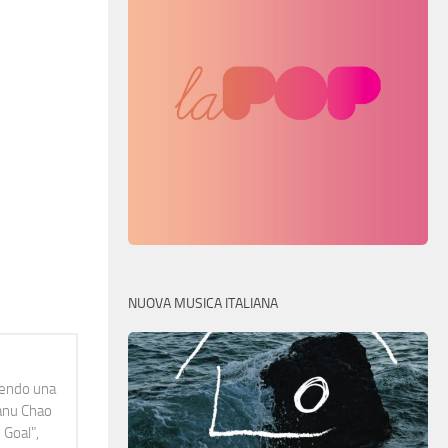
NUOVA MUSICA ITALIANA
idendo una
Manu Chao
 Goal",