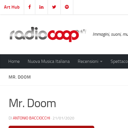
Art Hub
Salta al contenuto
Immagini, suoni, mus
Home
Nuova Musica Italiana
Recensioni
Spettacol
MR. DOOM
Mr. Doom
DI
ANTONIO BACCIOCCHI
·
21/01/2020