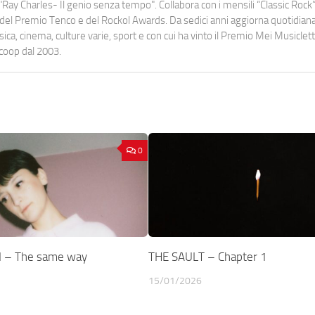
Ray Charles- Il genio senza tempo". Collabora con i mensili “Classic Rock”,
urati del Premio Tenco e del Rockol Awards. Da sedici anni aggiorna quotidia
a, cinema, culture varie, sport e con cui ha vinto il Premio Mei Musiclett
ocoop dal 2003.
0
 – The same way
THE SAULT – Chapter 1
15/01/2026