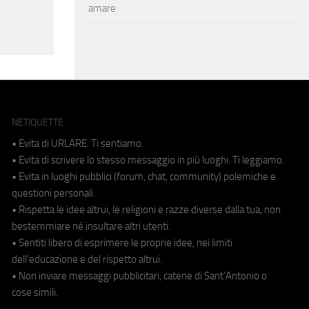
amare
NETIQUETTE
• Evita di URLARE. Ti sentiamo.
• Evita di scrivere lo stesso messaggio in più luoghi. Ti leggiamo.
• Evita in luoghi pubblici (forum, chat, community) polemiche e
questioni personali.
• Rispetta le idee altrui, le religioni e razze diverse dalla tua, non
bestemmiare né insultare altri utenti.
• Sentiti libero di esprimere le proprie idee, nei limiti
dell'educazione e del rispetto altrui.
• Non inviare messaggi pubblicitari, catene di Sant'Antonio o
cose simili.