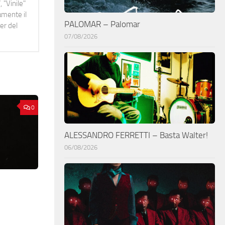
 "Vinile"
namente il
PALOMAR – Palomar
er del
07/08/2026
0
ALESSANDRO FERRETTI – Basta Walter!
06/08/2026