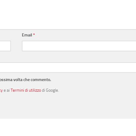
Email
*
prossima volta che commento.
cy
e ai
Termini di utilizzo
di Google.