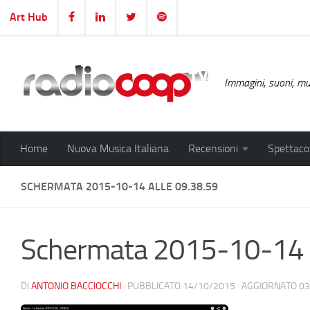
Art Hub
Salta al contenuto
Immagini, suoni, mus
Home
Nuova Musica Italiana
Recensioni
Spettacol
SCHERMATA 2015-10-14 ALLE 09.38.59
Schermata 2015-10-14 a
DI
ANTONIO BACCIOCCHI
· PUBBLICATO
14/10/2015
· AGGIORNATO
03