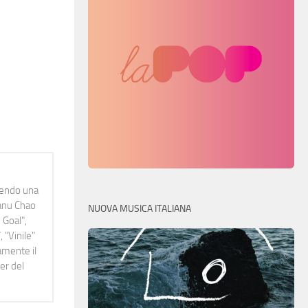
idendo una
Manu Chao
NUOVA MUSICA ITALIANA
 Goal",
 "Vinile"
namente il
er del