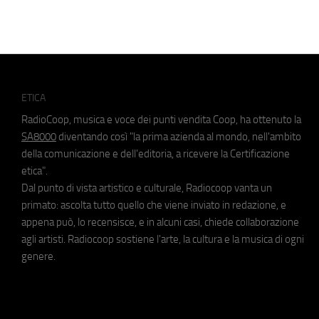
ETICA
RadioCoop, musica e voce dei punti vendita Coop, ha ottenuto la
SA8000
diventando così "la prima azienda al mondo, nell'ambito
della comunicazione e dell'editoria, a ricevere la Certificazione
etica".
Dal punto di vista artistico e culturale, Radiocoop vanta un
primato: ascolta tutto quello che viene inviato in redazione, e
appena può, lo recensisce, e in alcuni casi, chiede collaborazione
agli artisti. Radiocoop sostiene l'arte, la cultura e la musica di ogni
genere.