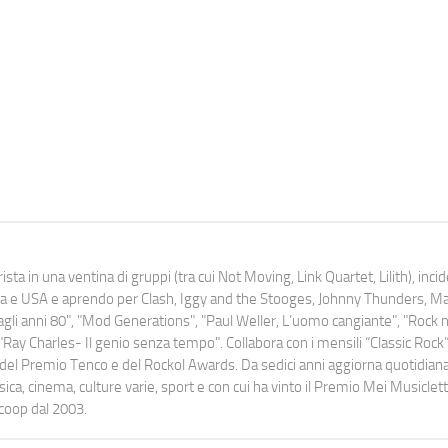
ista in una ventina di gruppi (tra cui Not Moving, Link Quartet, Lilith), inc
uropa e USA e aprendo per Clash, Iggy and the Stooges, Johnny Thunders, 
o dagli anni 80", "Mod Generations", "Paul Weller, L’uomo cangiante", "Rock n
Ray Charles- Il genio senza tempo". Collabora con i mensili “Classic Rock”,
urati del Premio Tenco e del Rockol Awards. Da sedici anni aggiorna quotidia
a, cinema, culture varie, sport e con cui ha vinto il Premio Mei Musiclett
ocoop dal 2003.