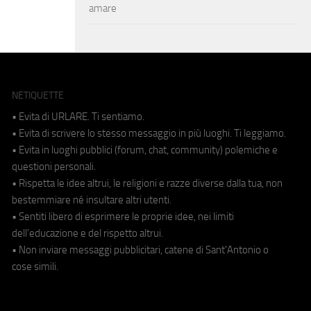
amare
NETIQUETTE
• Evita di URLARE. Ti sentiamo.
• Evita di scrivere lo stesso messaggio in più luoghi. Ti leggiamo.
• Evita in luoghi pubblici (forum, chat, community) polemiche e
questioni personali.
• Rispetta le idee altrui, le religioni e razze diverse dalla tua, non
bestemmiare né insultare altri utenti.
• Sentiti libero di esprimere le proprie idee, nei limiti
dell'educazione e del rispetto altrui.
• Non inviare messaggi pubblicitari, catene di Sant'Antonio o
cose simili.