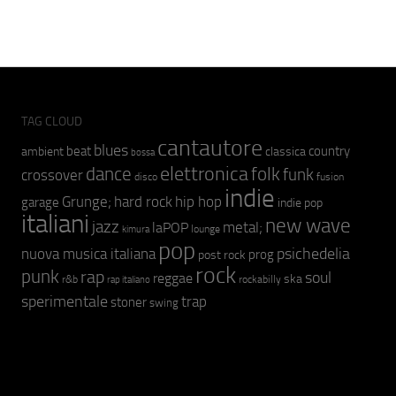
TAG CLOUD
cantautore
blues
beat
country
ambient
classica
bossa
elettronica
dance
folk
funk
crossover
fusion
disco
indie
hip hop
Grunge;
hard rock
garage
indie pop
italiani
new wave
jazz
metal;
laPOP
lounge
kimura
pop
psichedelia
nuova musica italiana
prog
post rock
rock
punk
rap
soul
reggae
ska
r&b
rockabilly
rap italiano
sperimentale
trap
stoner
swing