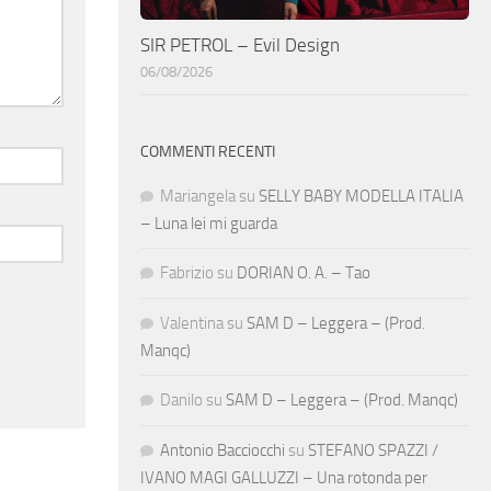
SIR PETROL – Evil Design
06/08/2026
COMMENTI RECENTI
Mariangela
su
SELLY BABY MODELLA ITALIA
– Luna lei mi guarda
Fabrizio
su
DORIAN O. A. – Tao
Valentina
su
SAM D – Leggera – (Prod.
Manqc)
Danilo
su
SAM D – Leggera – (Prod. Manqc)
Antonio Bacciocchi
su
STEFANO SPAZZI /
IVANO MAGI GALLUZZI – Una rotonda per