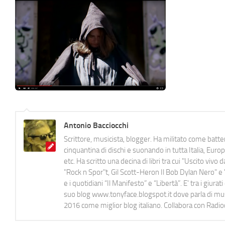
Antonio Bacciocchi
Scrittore, musicista, blogger. Ha militato come batter
cinquantina di dischi e suonando in tutta Italia, E
etc. Ha scritto una decina di libri tra cui "Uscito viv
"Rock n Spor"t, Gil Scott-Heron Il Bob Dylan Nero" e "
e i quotidiani “Il Manifesto” e “Libertà”. E' tra i gi
suo blog www.tonyface.blogspot.it dove parla di music
2016 come miglior blog italiano. Collabora con Radi