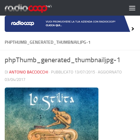
Salta al contenuto
PHPTHUMB_GENERATED_THUMBNAILJPG-1
phpThumb_generated_thumbnailjpg-1
DI
ANTONIO BACCIOCCHI
· PUBBLICATO
13/07/2015
· AGGIORNATO
03/04/2017