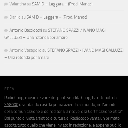
Valentina
su
SAM D – Leggera – (Prod. Manqc)
Danilo
su
SAM D – Leggera – (Prod. Manqc)
Antonio Bacciocchi
su
STEFANO SPAZZI / IVANO MAGI
GALLUZZI – Una rotonda per amare
Antonio Vasapollo
su
STEFANO SPAZZI / IVANO MAGI GALLUZZI
– Una rotonda per amare
ETICA
RadioCoop, musica e voce dei punti vendita Coop, ha ottenuto la
SA8000
diventando così "la prima azienda al mondo, nell'ambito
della comunicazione e dell'editoria, a ricevere la Certificazione etica".
Dal punto di vista artistico e culturale, Radiocoop vanta un primato:
ascolta tutto quello che viene inviato in redazione, e appena può, lo