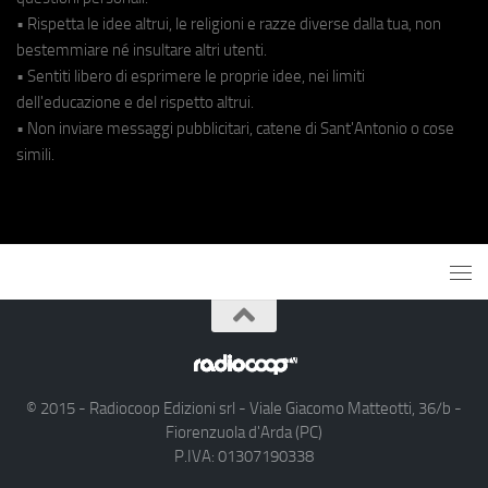
• Rispetta le idee altrui, le religioni e razze diverse dalla tua, non
bestemmiare né insultare altri utenti.
• Sentiti libero di esprimere le proprie idee, nei limiti
dell'educazione e del rispetto altrui.
• Non inviare messaggi pubblicitari, catene di Sant'Antonio o cose
simili.
© 2015 - Radiocoop Edizioni srl - Viale Giacomo Matteotti, 36/b -
Fiorenzuola d'Arda (PC)
P.IVA: 01307190338