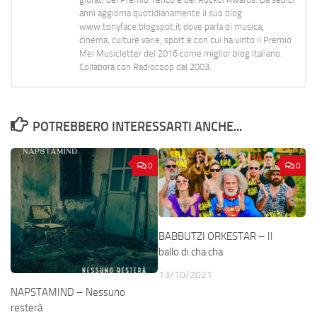
anni aggiorna quotidianamente il suo blog
www.tonyface.blogspot.it dove parla di musica,
cinema, culture varie, sport e con cui ha vinto il Premio
Mei Musicletter del 2016 come miglior blog italiano.
Collabora con Radiocoop dal 2003.
POTREBBERO INTERESSARTI ANCHE...
0
0
BABBUTZI ORKESTAR – Il
ballo di cha cha
13/10/2021
NAPSTAMIND – Nessuno
resterà