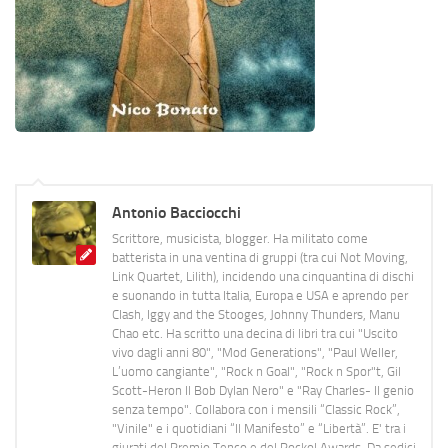
Antonio Bacciocchi
Scrittore, musicista, blogger. Ha militato come
batterista in una ventina di gruppi (tra cui Not Moving,
Link Quartet, Lilith), incidendo una cinquantina di dischi
e suonando in tutta Italia, Europa e USA e aprendo per
Clash, Iggy and the Stooges, Johnny Thunders, Manu
Chao etc. Ha scritto una decina di libri tra cui "Uscito
vivo dagli anni 80", "Mod Generations", "Paul Weller,
L’uomo cangiante", "Rock n Goal", "Rock n Spor"t, Gil
Scott-Heron Il Bob Dylan Nero" e "Ray Charles- Il genio
senza tempo". Collabora con i mensili “Classic Rock”,
"Vinile" e i quotidiani “Il Manifesto” e “Libertà”. E' tra i
giurati del Premio Tenco e del Rockol Awards. Da sedici