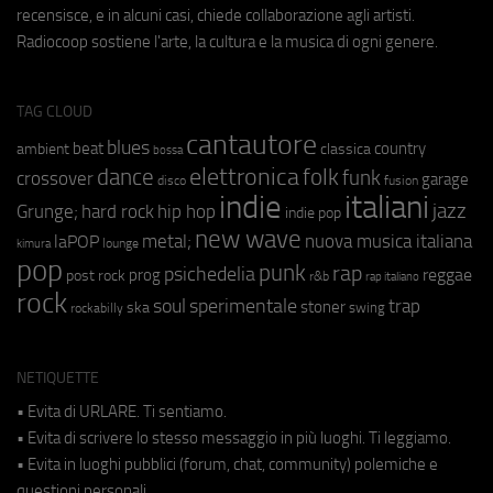
recensisce, e in alcuni casi, chiede collaborazione agli artisti.
Radiocoop sostiene l'arte, la cultura e la musica di ogni genere.
TAG CLOUD
cantautore
blues
beat
country
ambient
classica
bossa
elettronica
dance
folk
funk
crossover
garage
fusion
disco
indie
italiani
jazz
hip hop
Grunge;
hard rock
indie pop
new wave
metal;
nuova musica italiana
laPOP
lounge
kimura
pop
punk
rap
psichedelia
reggae
prog
post rock
r&b
rap italiano
rock
soul
sperimentale
trap
stoner
ska
swing
rockabilly
NETIQUETTE
• Evita di URLARE. Ti sentiamo.
• Evita di scrivere lo stesso messaggio in più luoghi. Ti leggiamo.
• Evita in luoghi pubblici (forum, chat, community) polemiche e
questioni personali.