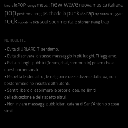
new wave
metal;
nuova musica italiana
laPOP
lounge
kimura
pop
punk
rap
psichedelia
reggae
prog
post rock
r&b
rap italiano
rock
soul
sperimentale
trap
stoner
ska
swing
rockabilly
NETIQUETTE
• Evita di URLARE. Ti sentiamo.
• Evita di scrivere lo stesso messaggio in più luoghi. Ti leggiamo.
• Evita in luoghi pubblici (forum, chat, community) polemiche e
questioni personali.
• Rispetta le idee altrui, le religioni e razze diverse dalla tua, non
bestemmiare né insultare altri utenti.
• Sentiti libero di esprimere le proprie idee, nei limiti
dell'educazione e del rispetto altrui.
• Non inviare messaggi pubblicitari, catene di Sant'Antonio o cose
simili.