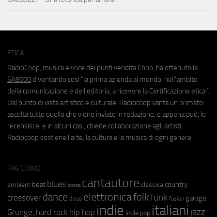
ETICA
RadioCoop, musica e voce dei punti vendita Coop, ha ottenuto la
SA8000
diventando così "la prima azienda al mondo, nell'ambito
della comunicazione e dell'editoria, a ricevere la Certificazione etica".
Dal punto di vista artistico e culturale, Radiocoop vanta un primato:
ascolta tutto quello che viene inviato in redazione, e appena può, lo
recensisce, e in alcuni casi, chiede collaborazione agli artisti.
Radiocoop sostiene l'arte, la cultura e la musica di ogni genere.
TAG CLOUD
cantautore
blues
beat
country
ambient
classica
bossa
elettronica
dance
folk
funk
crossover
garage
fusion
disco
indie
italiani
jazz
hip hop
Grunge;
hard rock
indie pop