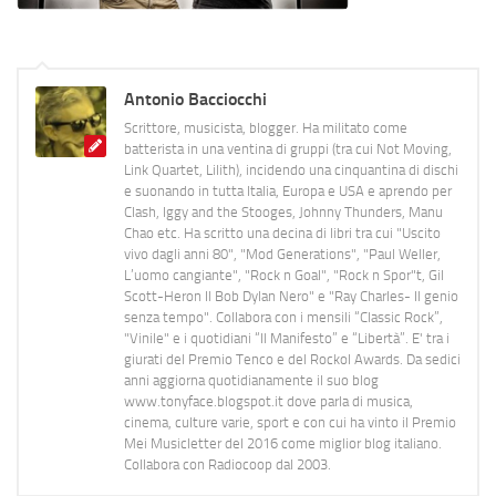
Antonio Bacciocchi
Scrittore, musicista, blogger. Ha militato come
batterista in una ventina di gruppi (tra cui Not Moving,
Link Quartet, Lilith), incidendo una cinquantina di dischi
e suonando in tutta Italia, Europa e USA e aprendo per
Clash, Iggy and the Stooges, Johnny Thunders, Manu
Chao etc. Ha scritto una decina di libri tra cui "Uscito
vivo dagli anni 80", "Mod Generations", "Paul Weller,
L’uomo cangiante", "Rock n Goal", "Rock n Spor"t, Gil
Scott-Heron Il Bob Dylan Nero" e "Ray Charles- Il genio
senza tempo". Collabora con i mensili “Classic Rock”,
"Vinile" e i quotidiani “Il Manifesto” e “Libertà”. E' tra i
giurati del Premio Tenco e del Rockol Awards. Da sedici
anni aggiorna quotidianamente il suo blog
www.tonyface.blogspot.it dove parla di musica,
cinema, culture varie, sport e con cui ha vinto il Premio
Mei Musicletter del 2016 come miglior blog italiano.
Collabora con Radiocoop dal 2003.