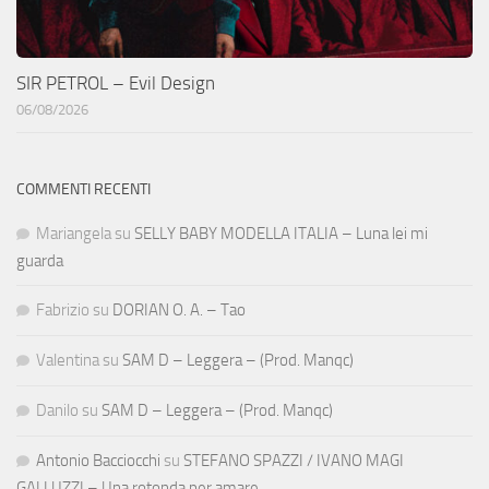
SIR PETROL – Evil Design
06/08/2026
COMMENTI RECENTI
Mariangela
su
SELLY BABY MODELLA ITALIA – Luna lei mi
guarda
Fabrizio
su
DORIAN O. A. – Tao
Valentina
su
SAM D – Leggera – (Prod. Manqc)
Danilo
su
SAM D – Leggera – (Prod. Manqc)
Antonio Bacciocchi
su
STEFANO SPAZZI / IVANO MAGI
GALLUZZI – Una rotonda per amare