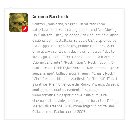
Antonio Bacciocchi
Scrittore, musicista, blogger. Ha militato come
batterista in una ventina di gruppi (tra cui Not Moving,
Link Quartet, Lilith), incidendo una cinquantina di dischi
e suonando in tutta Italia, Europa e USA e aprendo per
Clash, Iggy and the Stooges, Johnny Thunders, Manu
Chao etc. Ha scritto una decina di libri tra cui "Uscito
vivo dagli anni 80", "Mod Generations", "Paul Weller,
L’uomo cangiante", "Rock n Goal", "Rock n Spor"t, Gil
Scott-Heron Il Bob Dylan Nero" e "Ray Charles- Il genio
senza tempo". Collabora con i mensili “Classic Rock”,
"Vinile" e i quotidiani “Il Manifesto” e “Libertà”. E' tra i
giurati del Premio Tenco e del Rockol Awards. Da sedici
anni aggiorna quotidianamente il suo blog
www.tonyface.blogspot.it dove parla di musica,
cinema, culture varie, sport e con cui ha vinto il Premio
Mei Musicletter del 2016 come miglior blog italiano.
Collabora con Radiocoop dal 2003.