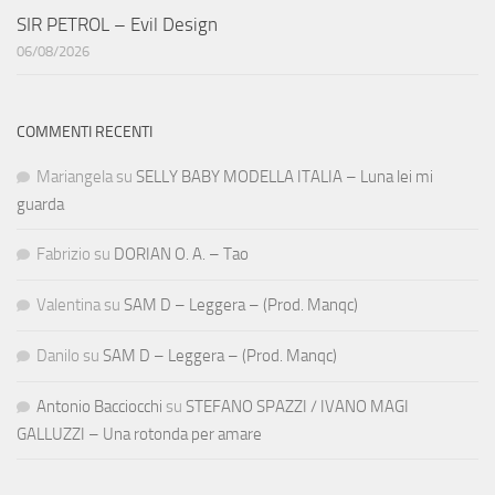
SIR PETROL – Evil Design
06/08/2026
COMMENTI RECENTI
Mariangela
su
SELLY BABY MODELLA ITALIA – Luna lei mi
guarda
Fabrizio
su
DORIAN O. A. – Tao
Valentina
su
SAM D – Leggera – (Prod. Manqc)
Danilo
su
SAM D – Leggera – (Prod. Manqc)
Antonio Bacciocchi
su
STEFANO SPAZZI / IVANO MAGI
GALLUZZI – Una rotonda per amare