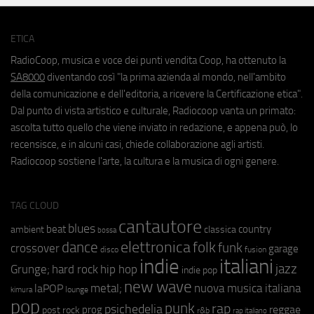
ETICA
RadioCoop, musica e voce dei punti vendita Coop, ha ottenuto la
SA8000
diventando così "la prima azienda al mondo, nell'ambito
della comunicazione e dell'editoria, a ricevere la Certificazione etica".
Dal punto di vista artistico e culturale, Radiocoop vanta un primato:
ascolta tutto quello che viene inviato in redazione, e appena può, lo
recensisce, e in alcuni casi, chiede collaborazione agli artisti.
Radiocoop sostiene l'arte, la cultura e la musica di ogni genere.
TAG CLOUD
cantautore
blues
beat
country
ambient
classica
bossa
elettronica
dance
folk
funk
crossover
garage
fusion
disco
indie
italiani
jazz
hip hop
Grunge;
hard rock
indie pop
new wave
metal;
nuova musica italiana
laPOP
lounge
kimura
pop
punk
rap
psichedelia
reggae
prog
post rock
r&b
rap italiano