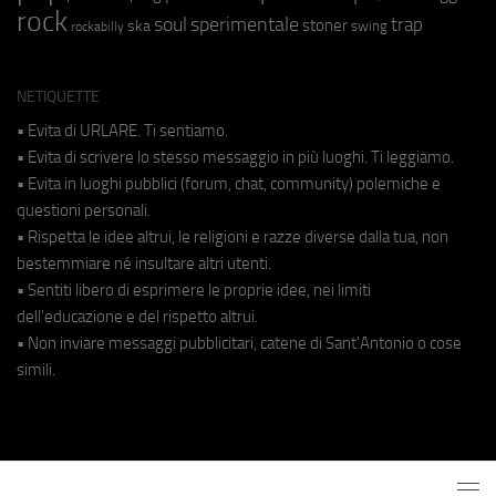
rock
soul
sperimentale
trap
stoner
ska
swing
rockabilly
NETIQUETTE
• Evita di URLARE. Ti sentiamo.
• Evita di scrivere lo stesso messaggio in più luoghi. Ti leggiamo.
• Evita in luoghi pubblici (forum, chat, community) polemiche e
questioni personali.
• Rispetta le idee altrui, le religioni e razze diverse dalla tua, non
bestemmiare né insultare altri utenti.
• Sentiti libero di esprimere le proprie idee, nei limiti
dell'educazione e del rispetto altrui.
• Non inviare messaggi pubblicitari, catene di Sant'Antonio o cose
simili.