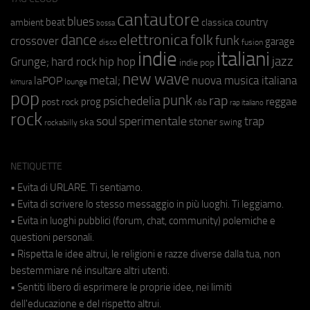
cantautore
blues
beat
country
ambient
classica
bossa
elettronica
dance
folk
funk
crossover
garage
fusion
disco
indie
italiani
jazz
hip hop
Grunge;
hard rock
indie pop
new wave
metal;
nuova musica italiana
laPOP
lounge
kimura
pop
punk
rap
psichedelia
reggae
prog
post rock
r&b
rap italiano
rock
soul
sperimentale
trap
stoner
ska
swing
rockabilly
NETIQUETTE
• Evita di URLARE. Ti sentiamo.
• Evita di scrivere lo stesso messaggio in più luoghi. Ti leggiamo.
• Evita in luoghi pubblici (forum, chat, community) polemiche e
questioni personali.
• Rispetta le idee altrui, le religioni e razze diverse dalla tua, non
bestemmiare né insultare altri utenti.
• Sentiti libero di esprimere le proprie idee, nei limiti
dell'educazione e del rispetto altrui.