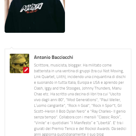
Antonio Bacciocchi
Scrittore, musicista, blogger. Ha militato come
batterista in una ventina di gruppi (tra cui Not Moving,
Link Quartet, Lilith), incidendo una cinquantina di dischi
e suonando in tutta Italia, Europa e USA e aprendo per
Clash, Iggy and the Stooges, Johnny Thunders, Manu
Chao etc. Ha scritto una decina di libri tra cui "Uscito
vivo dagli anni 80", "Mod Generations", "Paul Weller,
L’uomo cangiante", "Rock n Goal", "Rock n Spor"t, Gil
Scott-Heron Il Bob Dylan Nero" e "Ray Charles- Il genio
senza tempo". Collabora con i mensili “Classic Rock”,
"Vinile" e i quotidiani “Il Manifesto” e “Libertà”. E' tra i
giurati del Premio Tenco e del Rockol Awards. Da sedici
anni aggiorna quotidianamente il suo blog