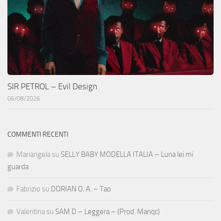
SIR PETROL – Evil Design
06/08/2026
COMMENTI RECENTI
Mariangela
su
SELLY BABY MODELLA ITALIA – Luna lei mi
guarda
Fabrizio
su
DORIAN O. A. – Tao
Valentina
su
SAM D – Leggera – (Prod. Manqc)