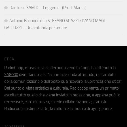
Danilo
su
SAM D – Leggera – (Prod. Manqc)
Antonio Bacciocchi
su
STEFANO SPAZZI / IVANO MAGI
GALLUZZI – Una rotonda per amare
ETICA
RadioCoop, musica e voce dei punti vendita Coop, ha ottenuto la
SA8000
diventando così "la prima azienda al mondo, nell'ambito
della comunicazione e dell'editoria, a ricevere la Certificazione etica".
Dal punto di vista artistico e culturale, Radiocoop vanta un primato:
ascolta tutto quello che viene inviato in redazione, e appena può, lo
recensisce, e in alcuni casi, chiede collaborazione agli artisti.
Radiocoop sostiene l'arte, la cultura e la musica di ogni genere.
TAG CLOUD