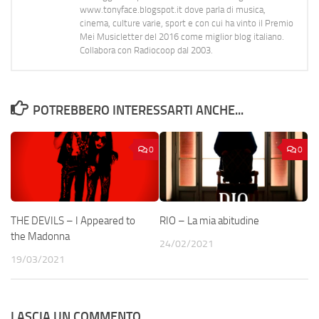
www.tonyface.blogspot.it dove parla di musica,
cinema, culture varie, sport e con cui ha vinto il Premio
Mei Musicletter del 2016 come miglior blog italiano.
Collabora con Radiocoop dal 2003.
POTREBBERO INTERESSARTI ANCHE...
0
0
THE DEVILS – I Appeared to
RIO – La mia abitudine
the Madonna
24/02/2021
19/03/2021
LASCIA UN COMMENTO