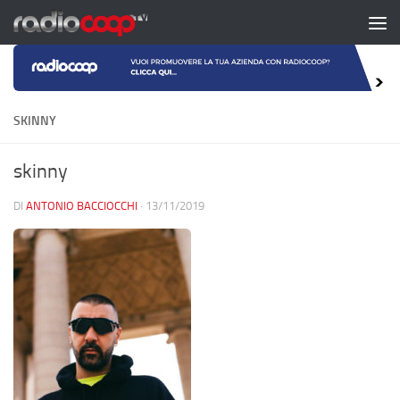
Salta al contenuto
SKINNY
skinny
DI
ANTONIO BACCIOCCHI
·
13/11/2019