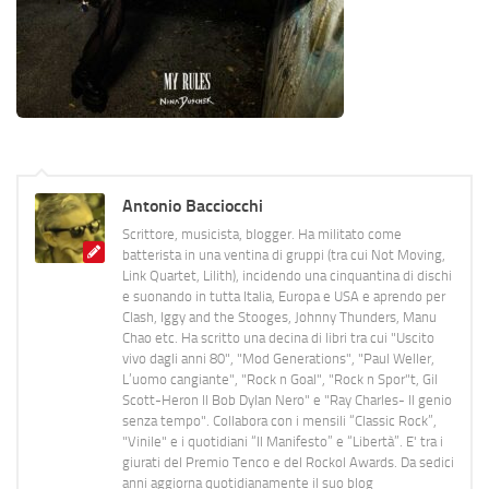
Antonio Bacciocchi
Scrittore, musicista, blogger. Ha militato come
batterista in una ventina di gruppi (tra cui Not Moving,
Link Quartet, Lilith), incidendo una cinquantina di dischi
e suonando in tutta Italia, Europa e USA e aprendo per
Clash, Iggy and the Stooges, Johnny Thunders, Manu
Chao etc. Ha scritto una decina di libri tra cui "Uscito
vivo dagli anni 80", "Mod Generations", "Paul Weller,
L’uomo cangiante", "Rock n Goal", "Rock n Spor"t, Gil
Scott-Heron Il Bob Dylan Nero" e "Ray Charles- Il genio
senza tempo". Collabora con i mensili “Classic Rock”,
"Vinile" e i quotidiani “Il Manifesto” e “Libertà”. E' tra i
giurati del Premio Tenco e del Rockol Awards. Da sedici
anni aggiorna quotidianamente il suo blog