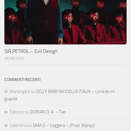
SIR PETROL – Evil Design
06/08/2026
COMMENTI RECENTI
Mariangela
su
SELLY BABY MODELLA ITALIA – Luna lei mi
guarda
Fabrizio
su
DORIAN O. A. – Tao
Valentina
su
SAM D – Leggera – (Prod. Manqc)