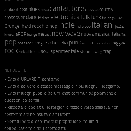
cantautore
blues
beat
country
ambient
classica
bossa
elettronica
dance
folk
funk
crossover
garage
fusion
disco
indie
italiani
jazz
hip hop
Grunge;
hard rock
indie pop
new wave
metal;
nuova musica italiana
laPOP
lounge
kimura
pop
punk
rap
psichedelia
reggae
prog
post rock
r&b
rap italiano
rock
soul
sperimentale
trap
stoner
ska
swing
rockabilly
NETIQUETTE
• Evita di URLARE. Ti sentiamo.
• Evita di scrivere lo stesso messaggio in più luoghi. Ti leggiamo.
• Evita in luoghi pubblici (forum, chat, community) polemiche e
questioni personali.
• Rispetta le idee altrui, le religioni e razze diverse dalla tua, non
bestemmiare né insultare altri utenti.
• Sentiti libero di esprimere le proprie idee, nei limiti
dell'educazione e del rispetto altrui.