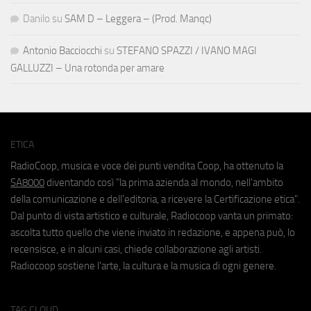
Danilo
su
SAM D – Leggera – (Prod. Manqc)
Antonio Bacciocchi
su
STEFANO SPAZZI / IVANO MAGI
GALLUZZI – Una rotonda per amare
ETICA
RadioCoop, musica e voce dei punti vendita Coop, ha ottenuto la
SA8000
diventando così "la prima azienda al mondo, nell'ambito
della comunicazione e dell'editoria, a ricevere la Certificazione etica".
Dal punto di vista artistico e culturale, Radiocoop vanta un primato:
ascolta tutto quello che viene inviato in redazione, e appena può, lo
recensisce, e in alcuni casi, chiede collaborazione agli artisti.
Radiocoop sostiene l'arte, la cultura e la musica di ogni genere.
TAG CLOUD