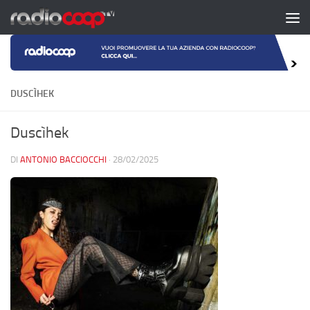
Salta al contenuto
DUSCÌHEK
Duscìhek
DI
ANTONIO BACCIOCCHI
·
28/02/2025