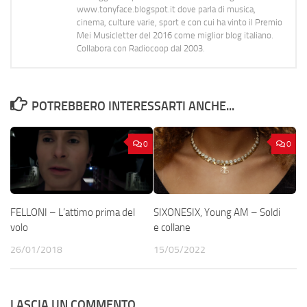
www.tonyface.blogspot.it dove parla di musica,
cinema, culture varie, sport e con cui ha vinto il Premio
Mei Musicletter del 2016 come miglior blog italiano.
Collabora con Radiocoop dal 2003.
POTREBBERO INTERESSARTI ANCHE...
0
0
FELLONI – L’attimo prima del
SIXONESIX, Young AM – Soldi
volo
e collane
26/01/2018
15/05/2022
LASCIA UN COMMENTO