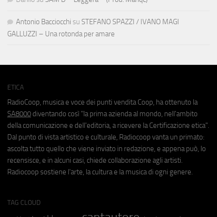
Antonio Bacciocchi
su
STEFANO SPAZZI / IVANO MAGI
GALLUZZI – Una rotonda per amare
ETICA
RadioCoop, musica e voce dei punti vendita Coop, ha ottenuto la
SA8000
diventando così "la prima azienda al mondo, nell'ambito
della comunicazione e dell'editoria, a ricevere la Certificazione etica".
Dal punto di vista artistico e culturale, Radiocoop vanta un primato:
ascolta tutto quello che viene inviato in redazione, e appena può, lo
recensisce, e in alcuni casi, chiede collaborazione agli artisti.
Radiocoop sostiene l'arte, la cultura e la musica di ogni genere.
TAG CLOUD