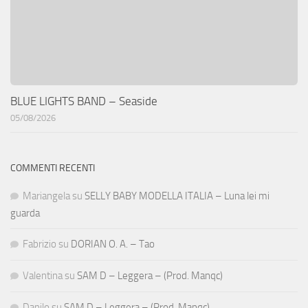
BLUE LIGHTS BAND – Seaside
05/08/2026
COMMENTI RECENTI
Mariangela
su
SELLY BABY MODELLA ITALIA – Luna lei mi
guarda
Fabrizio
su
DORIAN O. A. – Tao
Valentina
su
SAM D – Leggera – (Prod. Manqc)
Danilo
su
SAM D – Leggera – (Prod. Manqc)