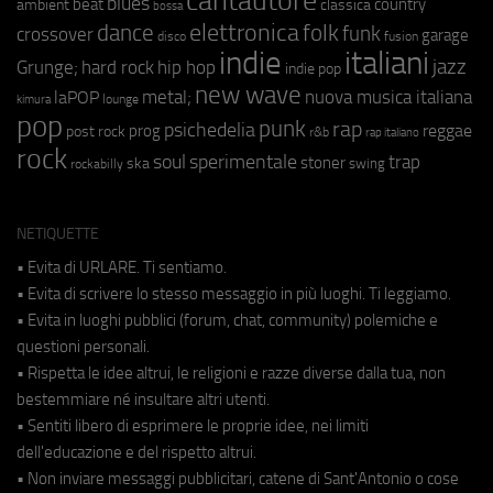
cantautore
blues
beat
country
ambient
classica
bossa
elettronica
dance
folk
funk
crossover
garage
fusion
disco
indie
italiani
jazz
hip hop
Grunge;
hard rock
indie pop
new wave
metal;
nuova musica italiana
laPOP
lounge
kimura
pop
punk
rap
psichedelia
reggae
prog
post rock
r&b
rap italiano
rock
soul
sperimentale
trap
stoner
ska
swing
rockabilly
NETIQUETTE
• Evita di URLARE. Ti sentiamo.
• Evita di scrivere lo stesso messaggio in più luoghi. Ti leggiamo.
• Evita in luoghi pubblici (forum, chat, community) polemiche e
questioni personali.
• Rispetta le idee altrui, le religioni e razze diverse dalla tua, non
bestemmiare né insultare altri utenti.
• Sentiti libero di esprimere le proprie idee, nei limiti
dell'educazione e del rispetto altrui.
• Non inviare messaggi pubblicitari, catene di Sant'Antonio o cose