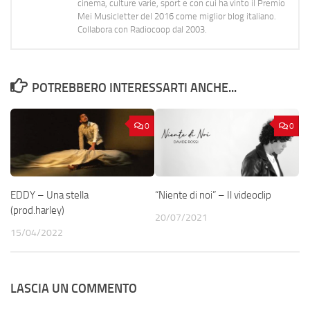
cinema, culture varie, sport e con cui ha vinto il Premio
Mei Musicletter del 2016 come miglior blog italiano.
Collabora con Radiocoop dal 2003.
POTREBBERO INTERESSARTI ANCHE...
0
0
EDDY – Una stella
“Niente di noi” – Il videoclip
(prod.harley)
20/07/2021
15/04/2022
LASCIA UN COMMENTO