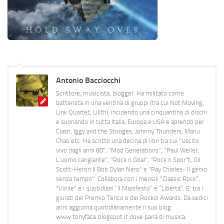
Antonio Bacciocchi
Scrittore, musicista, blogger. Ha militato come
batterista in una ventina di gruppi (tra cui Not Moving,
Link Quartet, Lilith), incidendo una cinquantina di dischi
e suonando in tutta Italia, Europa e USA e aprendo per
Clash, Iggy and the Stooges, Johnny Thunders, Manu
Chao etc. Ha scritto una decina di libri tra cui "Uscito
vivo dagli anni 80", "Mod Generations", "Paul Weller,
L’uomo cangiante", "Rock n Goal", "Rock n Spor"t, Gil
Scott-Heron Il Bob Dylan Nero" e "Ray Charles- Il genio
senza tempo". Collabora con i mensili “Classic Rock”,
"Vinile" e i quotidiani “Il Manifesto” e “Libertà”. E' tra i
giurati del Premio Tenco e del Rockol Awards. Da sedici
anni aggiorna quotidianamente il suo blog
www.tonyface.blogspot.it dove parla di musica,