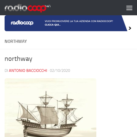
Salta al contenuto
NORTHWAY
northway
DI
ANTONIO BACCIOCCHI
·
02/10/2020