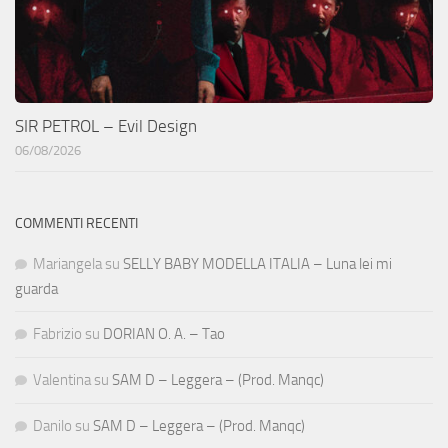
SIR PETROL – Evil Design
06/08/2026
COMMENTI RECENTI
Mariangela
su
SELLY BABY MODELLA ITALIA – Luna lei mi
guarda
Fabrizio
su
DORIAN O. A. – Tao
Valentina
su
SAM D – Leggera – (Prod. Manqc)
Danilo
su
SAM D – Leggera – (Prod. Manqc)