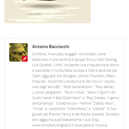
Antonio Bacciocchi
Scrittore, musicista, blogger. Ha militato come
batterista in una ventina di gruppi (tra cui Not Moving,
Link Quartet, Lilith), incidendo una cinquantina di dischi
e suonando in tutta Italia, Europa e USA e aprendo per
Clash, Iggy and the Stooges, Johnny Thunders, Manu
Chao etc. Ha scritto una decina di libri tra cui "Uscito
vivo dagli anni 80", "Mod Generations", "Paul Weller,
L’uomo cangiante", "Rock n Goal", "Rock n Spor"t, Gil
Scott-Heron Il Bob Dylan Nero" e "Ray Charles- Il genio
senza tempo". Collabora con i mensili “Classic Rock”,
"Vinile" e i quotidiani “Il Manifesto” e “Libertà”. E' tra i
giurati del Premio Tenco e del Rockol Awards. Da sedici
anni aggiorna quotidianamente il suo blog
www.tonyface.blogspot.it dove parla di musica,