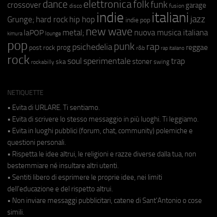
elettronica
dance
folk
funk
crossover
garage
fusion
disco
indie
italiani
jazz
hip hop
Grunge;
hard rock
indie pop
new wave
metal;
nuova musica italiana
laPOP
lounge
kimura
pop
punk
rap
psichedelia
reggae
prog
post rock
r&b
rap italiano
rock
soul
sperimentale
trap
stoner
ska
swing
rockabilly
NETIQUETTE
• Evita di URLARE. Ti sentiamo.
• Evita di scrivere lo stesso messaggio in più luoghi. Ti leggiamo.
• Evita in luoghi pubblici (forum, chat, community) polemiche e
questioni personali.
• Rispetta le idee altrui, le religioni e razze diverse dalla tua, non
bestemmiare né insultare altri utenti.
• Sentiti libero di esprimere le proprie idee, nei limiti
dell'educazione e del rispetto altrui.
• Non inviare messaggi pubblicitari, catene di Sant'Antonio o cose
simili.