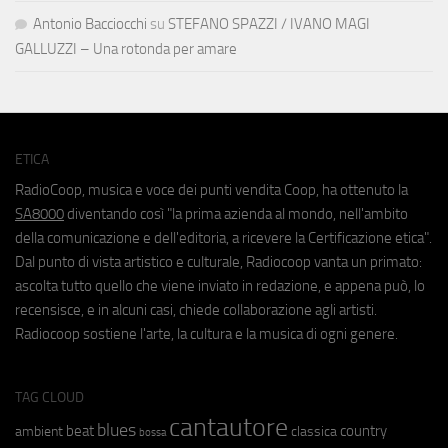
Antonio Bacciocchi
su
STEFANO SPAZZI / IVANO MAGI
GALLUZZI – Una rotonda per amare
ETICA
RadioCoop, musica e voce dei punti vendita Coop, ha ottenuto la
SA8000
diventando così "la prima azienda al mondo, nell'ambito
della comunicazione e dell'editoria, a ricevere la Certificazione etica".
Dal punto di vista artistico e culturale, Radiocoop vanta un primato:
ascolta tutto quello che viene inviato in redazione, e appena può, lo
recensisce, e in alcuni casi, chiede collaborazione agli artisti.
Radiocoop sostiene l'arte, la cultura e la musica di ogni genere.
TAG CLOUD
cantautore
blues
beat
country
ambient
classica
bossa