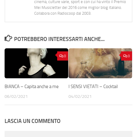
cinema, culture varie, sport e con cui ha vinto il Premio
Mei Musicletter del 2016 come miglior blog italiano.
Collabora con Radiocoop dal 2003.
POTREBBERO INTERESSARTI ANCHE...
0
0
BIANCA – Capita anche a me
I SENSI VIETATI – Cocktail
06/02/2021
04/02/2021
LASCIA UN COMMENTO