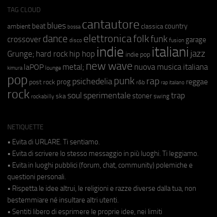
TAG CLOUD
cantautore
blues
beat
country
ambient
classica
bossa
elettronica
dance
folk
funk
crossover
garage
fusion
disco
indie
italiani
jazz
hip hop
Grunge;
hard rock
indie pop
new wave
metal;
nuova musica italiana
laPOP
lounge
kimura
pop
punk
rap
psichedelia
reggae
prog
post rock
r&b
rap italiano
rock
soul
sperimentale
trap
stoner
ska
swing
rockabilly
NETIQUETTE
• Evita di URLARE. Ti sentiamo.
• Evita di scrivere lo stesso messaggio in più luoghi. Ti leggiamo.
• Evita in luoghi pubblici (forum, chat, community) polemiche e
questioni personali.
• Rispetta le idee altrui, le religioni e razze diverse dalla tua, non
bestemmiare né insultare altri utenti.
• Sentiti libero di esprimere le proprie idee, nei limiti