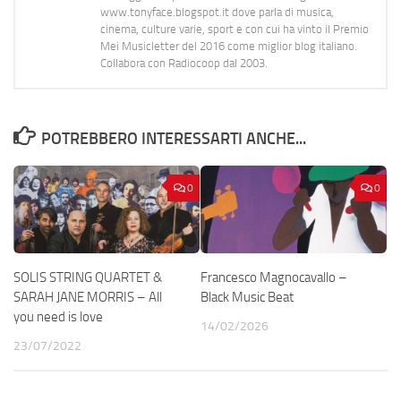
www.tonyface.blogspot.it dove parla di musica,
cinema, culture varie, sport e con cui ha vinto il Premio
Mei Musicletter del 2016 come miglior blog italiano.
Collabora con Radiocoop dal 2003.
POTREBBERO INTERESSARTI ANCHE...
0
0
SOLIS STRING QUARTET &
Francesco Magnocavallo –
SARAH JANE MORRIS – All
Black Music Beat
you need is love
14/02/2026
23/07/2022