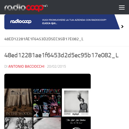
Salta al contenuto
48ED12281AE1F6453D2D5EC95B17E082_L
48ed12281ae1f6453d2d5ec95b17e082_L
DI
ANTONIO BACCIOCCHI
·
20/02/2015