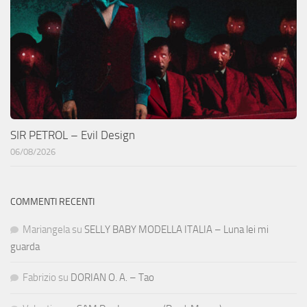
SIR PETROL – Evil Design
06/08/2026
COMMENTI RECENTI
Mariangela
su
SELLY BABY MODELLA ITALIA – Luna lei mi
guarda
Fabrizio
su
DORIAN O. A. – Tao