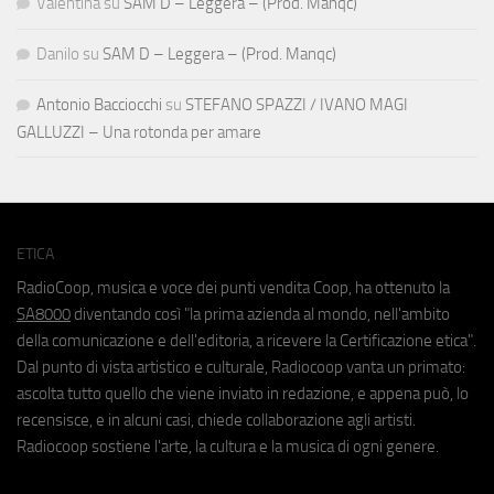
Valentina
su
SAM D – Leggera – (Prod. Manqc)
Danilo
su
SAM D – Leggera – (Prod. Manqc)
Antonio Bacciocchi
su
STEFANO SPAZZI / IVANO MAGI
GALLUZZI – Una rotonda per amare
ETICA
RadioCoop, musica e voce dei punti vendita Coop, ha ottenuto la
SA8000
diventando così "la prima azienda al mondo, nell'ambito
della comunicazione e dell'editoria, a ricevere la Certificazione etica".
Dal punto di vista artistico e culturale, Radiocoop vanta un primato:
ascolta tutto quello che viene inviato in redazione, e appena può, lo
recensisce, e in alcuni casi, chiede collaborazione agli artisti.
Radiocoop sostiene l'arte, la cultura e la musica di ogni genere.