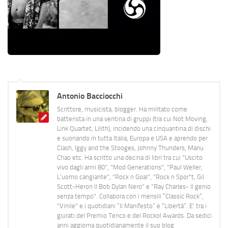
Antonio Bacciocchi
Scrittore, musicista, blogger. Ha militato come
batterista in una ventina di gruppi (tra cui Not Moving,
Link Quartet, Lilith), incidendo una cinquantina di dischi
e suonando in tutta Italia, Europa e USA e aprendo per
Clash, Iggy and the Stooges, Johnny Thunders, Manu
Chao etc. Ha scritto una decina di libri tra cui "Uscito
vivo dagli anni 80", "Mod Generations", "Paul Weller,
L’uomo cangiante", "Rock n Goal", "Rock n Spor"t, Gil
Scott-Heron Il Bob Dylan Nero" e "Ray Charles- Il genio
senza tempo". Collabora con i mensili “Classic Rock”,
"Vinile" e i quotidiani “Il Manifesto” e “Libertà”. E' tra i
giurati del Premio Tenco e del Rockol Awards. Da sedici
anni aggiorna quotidianamente il suo blog