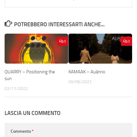
POTREBBERO INTERESSARTI ANCHE...
0
0
QUARRY – Positioning the
KAMAAK – Auànno
sun
05/06/2022
02/11/2022
LASCIA UN COMMENTO
Commento
*