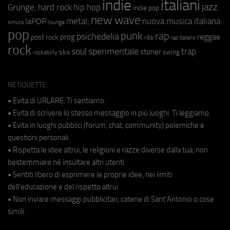
indie
italiani
jazz
hip hop
Grunge;
hard rock
indie pop
new wave
metal;
nuova musica italiana
laPOP
lounge
kimura
pop
punk
rap
psichedelia
reggae
prog
post rock
r&b
rap italiano
rock
soul
sperimentale
trap
stoner
ska
swing
rockabilly
NETIQUETTE
• Evita di URLARE. Ti sentiamo.
• Evita di scrivere lo stesso messaggio in più luoghi. Ti leggiamo.
• Evita in luoghi pubblici (forum, chat, community) polemiche e
questioni personali.
• Rispetta le idee altrui, le religioni e razze diverse dalla tua, non
bestemmiare né insultare altri utenti.
• Sentiti libero di esprimere le proprie idee, nei limiti
dell'educazione e del rispetto altrui.
• Non inviare messaggi pubblicitari, catene di Sant'Antonio o cose
simili.