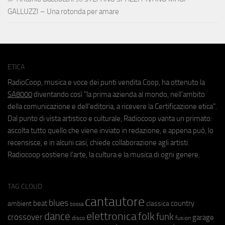
GALLUZZI – Una rotonda per amare
ETICA
RadioCoop, musica e voce dei punti vendita Coop, ha ottenuto la
SA8000
diventando così "la prima azienda al mondo, nell'ambito
della comunicazione e dell'editoria, a ricevere la Certificazione etica".
Dal punto di vista artistico e culturale, Radiocoop vanta un primato:
ascolta tutto quello che viene inviato in redazione, e appena può, lo
recensisce, e in alcuni casi, chiede collaborazione agli artisti.
Radiocoop sostiene l'arte, la cultura e la musica di ogni genere.
TAG CLOUD
cantautore
blues
beat
country
ambient
classica
bossa
elettronica
dance
folk
funk
crossover
garage
fusion
disco