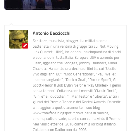
Antonio Bacciocchi
Scrittore, musicista, blogger. Ha militato come
batterista in una ventina di gruppi (tra cui Not Moving,
Link Quartet, Lilith), incidendo una cinquantina di dischi
e suonando in tutta Italia, Europa e USA e aprendo per
Clash, Iggy and the Stooges, Johnny Thunders, Manu
Chao etc. Ha scritto una decina di libri tra cui "Uscito
vivo dagli anni 80", "Mod Generations", "Paul Weller,
L’uomo cangiante", "Rock n Goal", "Rock n Spor"t, Gil
Scott-Heron Il Bob Dylan Nero" e "Ray Charles- Il genio
senza tempo". Collabora con i mensili “Classic Rock”,
"Vinile" e i quotidiani “Il Manifesto” e “Libertà”. E' tra i
giurati del Premio Tenco e del Rockol Awards. Da sedici
anni aggiorna quotidianamente il suo blog
www.tonyface.blogspot.it dove parla di musica,
cinema, culture varie, sport e con cui ha vinto il Premio
Mei Musicletter del 2016 come miglior blog italiano.
Collabora con Radiocoop dal 2003.