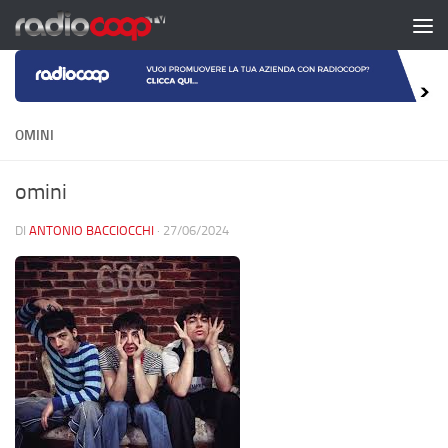
Salta al contenuto
OMINI
omini
DI
ANTONIO BACCIOCCHI
·
27/06/2024