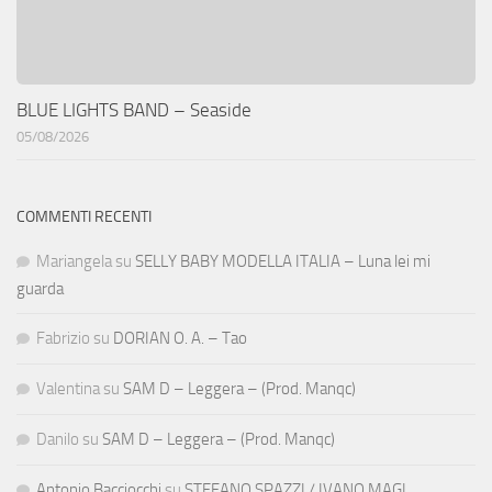
BLUE LIGHTS BAND – Seaside
05/08/2026
COMMENTI RECENTI
Mariangela
su
SELLY BABY MODELLA ITALIA – Luna lei mi
guarda
Fabrizio
su
DORIAN O. A. – Tao
Valentina
su
SAM D – Leggera – (Prod. Manqc)
Danilo
su
SAM D – Leggera – (Prod. Manqc)
Antonio Bacciocchi
su
STEFANO SPAZZI / IVANO MAGI