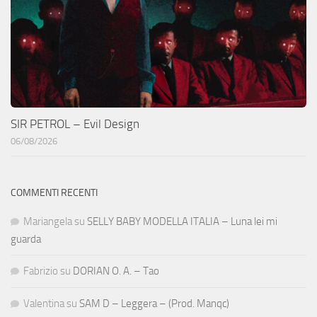
SIR PETROL – Evil Design
06/08/2026
COMMENTI RECENTI
Mariangela
su
SELLY BABY MODELLA ITALIA – Luna lei mi
guarda
Fabrizio
su
DORIAN O. A. – Tao
Valentina
su
SAM D – Leggera – (Prod. Manqc)