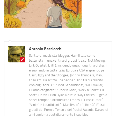
Antonio Bacciocchi
Scrittore, musicista, blogger. Ha militato come
batterista in una ventina di gruppi (tra cui Not Moving,
Link Quartet, Lilith), incidendo una cinquantina di dischi
e suonando in tutta Italia, Europa e USA e aprendo per
Clash, Iggy and the Stooges, Johnny Thunders, Manu
Chao etc. Ha scritto una decina di libri tra cui "Uscito
vivo dagli anni 80", "Mod Generations", "Paul Weller,
L’uomo cangiante", "Rock n Goal", "Rock n Spor"t, Gil
Scott-Heron Il Bob Dylan Nero" e "Ray Charles- Il genio
senza tempo". Collabora con i mensili “Classic Rock”,
"Vinile" e i quotidiani “Il Manifesto” e “Libertà”. E' tra i
giurati del Premio Tenco e del Rockol Awards. Da sedici
anni aggiorna quotidianamente il suo blog