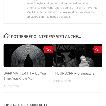
www.tonyface.blogspot.it dove parla di musica,
cinema, culture varie, sport e con cui ha vinto il Premio
Mei Musicletter del 2016 come miglior blog italiano.
Collabora con Radiocoop dal 2003.
POTREBBERO INTERESSARTI ANCHE...
0
1
DARK MATTER TH. – Do You
THE UNBORN – Braineaters
Think You Know Me
28/01/2020
16/07/2025
LASCIA UN COMMENTO