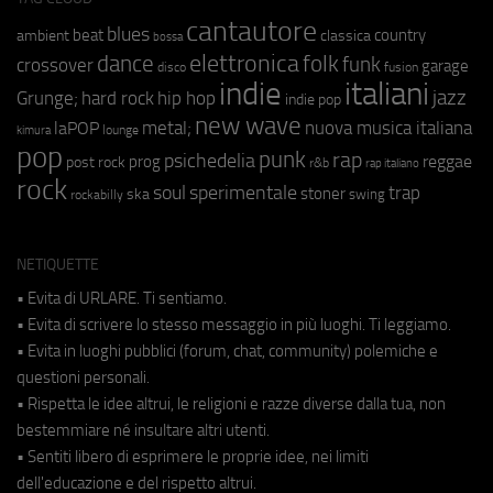
cantautore
blues
beat
country
ambient
classica
bossa
elettronica
dance
folk
funk
crossover
garage
fusion
disco
indie
italiani
jazz
hip hop
Grunge;
hard rock
indie pop
new wave
metal;
nuova musica italiana
laPOP
lounge
kimura
pop
punk
rap
psichedelia
reggae
prog
post rock
r&b
rap italiano
rock
soul
sperimentale
trap
stoner
ska
swing
rockabilly
NETIQUETTE
• Evita di URLARE. Ti sentiamo.
• Evita di scrivere lo stesso messaggio in più luoghi. Ti leggiamo.
• Evita in luoghi pubblici (forum, chat, community) polemiche e
questioni personali.
• Rispetta le idee altrui, le religioni e razze diverse dalla tua, non
bestemmiare né insultare altri utenti.
• Sentiti libero di esprimere le proprie idee, nei limiti
dell'educazione e del rispetto altrui.