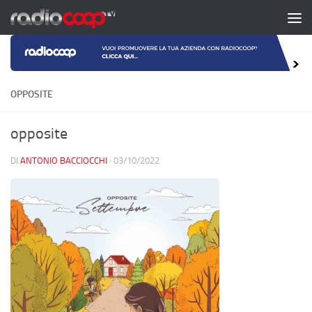
Salta al contenuto
OPPOSITE
opposite
DI
ANTONIO BACCIOCCHI
·
03/10/2022