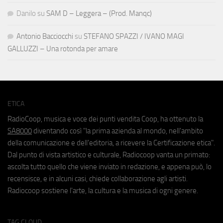
Danilo
su
SAM D – Leggera – (Prod. Manqc)
Antonio Bacciocchi
su
STEFANO SPAZZI / IVANO MAGI
GALLUZZI – Una rotonda per amare
ETICA
RadioCoop, musica e voce dei punti vendita Coop, ha ottenuto la
SA8000
diventando così "la prima azienda al mondo, nell'ambito
della comunicazione e dell'editoria, a ricevere la Certificazione etica".
Dal punto di vista artistico e culturale, Radiocoop vanta un primato:
ascolta tutto quello che viene inviato in redazione, e appena può, lo
recensisce, e in alcuni casi, chiede collaborazione agli artisti.
Radiocoop sostiene l'arte, la cultura e la musica di ogni genere.
TAG CLOUD