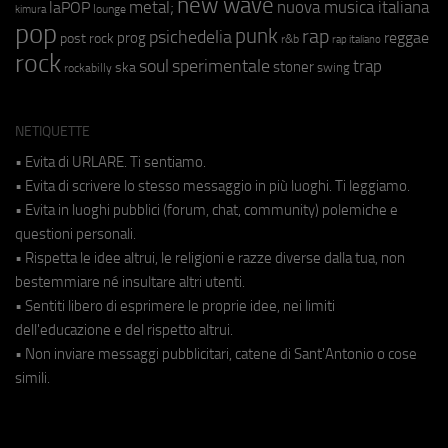
new wave
metal;
nuova musica italiana
laPOP
lounge
kimura
pop
punk
rap
psichedelia
reggae
prog
post rock
r&b
rap italiano
rock
soul
sperimentale
trap
stoner
ska
swing
rockabilly
NETIQUETTE
• Evita di URLARE. Ti sentiamo.
• Evita di scrivere lo stesso messaggio in più luoghi. Ti leggiamo.
• Evita in luoghi pubblici (forum, chat, community) polemiche e
questioni personali.
• Rispetta le idee altrui, le religioni e razze diverse dalla tua, non
bestemmiare né insultare altri utenti.
• Sentiti libero di esprimere le proprie idee, nei limiti
dell'educazione e del rispetto altrui.
• Non inviare messaggi pubblicitari, catene di Sant'Antonio o cose
simili.