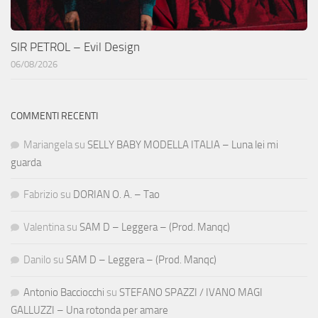
SIR PETROL – Evil Design
06/08/2026
COMMENTI RECENTI
Mariangela
su
SELLY BABY MODELLA ITALIA – Luna lei mi
guarda
Fabrizio
su
DORIAN O. A. – Tao
Valentina
su
SAM D – Leggera – (Prod. Manqc)
Danilo
su
SAM D – Leggera – (Prod. Manqc)
Antonio Bacciocchi
su
STEFANO SPAZZI / IVANO MAGI
GALLUZZI – Una rotonda per amare