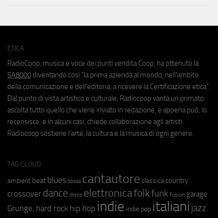
ETICA
RadioCoop, musica e voce dei punti vendita Coop, ha ottenuto la
SA8000
diventando così "la prima azienda al mondo, nell'ambito
della comunicazione e dell'editoria, a ricevere la Certificazione etica".
Dal punto di vista artistico e culturale, Radiocoop vanta un primato:
ascolta tutto quello che viene inviato in redazione, e appena può, lo
recensisce, e in alcuni casi, chiede collaborazione agli artisti.
Radiocoop sostiene l'arte, la cultura e la musica di ogni genere.
TAG CLOUD
cantautore
blues
beat
country
ambient
classica
bossa
elettronica
dance
folk
funk
crossover
garage
fusion
disco
indie
italiani
jazz
hip hop
Grunge;
hard rock
indie pop