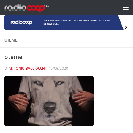
Salta al contenuto
OTEME
oteme
DI
ANTONIO BACCIOCCHI
·
15/06/2020