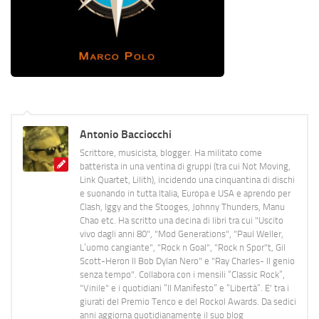
Antonio Bacciocchi
Scrittore, musicista, blogger. Ha militato come
batterista in una ventina di gruppi (tra cui Not Moving,
Link Quartet, Lilith), incidendo una cinquantina di dischi
e suonando in tutta Italia, Europa e USA e aprendo per
Clash, Iggy and the Stooges, Johnny Thunders, Manu
Chao etc. Ha scritto una decina di libri tra cui "Uscito
vivo dagli anni 80", "Mod Generations", "Paul Weller,
L’uomo cangiante", "Rock n Goal", "Rock n Spor"t, Gil
Scott-Heron Il Bob Dylan Nero" e "Ray Charles- Il genio
senza tempo". Collabora con i mensili “Classic Rock”,
"Vinile" e i quotidiani “Il Manifesto” e “Libertà”. E' tra i
giurati del Premio Tenco e del Rockol Awards. Da sedici
anni aggiorna quotidianamente il suo blog