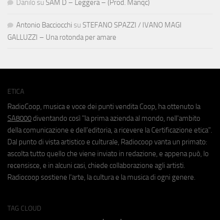
Danilo
su
SAM D – Leggera – (Prod. Manqc)
Antonio Bacciocchi
su
STEFANO SPAZZI / IVANO MAGI
GALLUZZI – Una rotonda per amare
ETICA
RadioCoop, musica e voce dei punti vendita Coop, ha ottenuto la
SA8000
diventando così "la prima azienda al mondo, nell'ambito
della comunicazione e dell'editoria, a ricevere la Certificazione etica".
Dal punto di vista artistico e culturale, Radiocoop vanta un primato:
ascolta tutto quello che viene inviato in redazione, e appena può, lo
recensisce, e in alcuni casi, chiede collaborazione agli artisti.
Radiocoop sostiene l'arte, la cultura e la musica di ogni genere.
TAG CLOUD