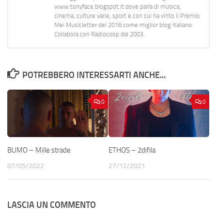
www.tonyface.blogspot.it dove parla di musica,
cinema, culture varie, sport e con cui ha vinto il Premio
Mei Musicletter del 2016 come miglior blog italiano.
Collabora con Radiocoop dal 2003.
POTREBBERO INTERESSARTI ANCHE...
0
0
BUMO – Mille strade
ETHOS – 2difila
07/05/2022
27/12/2021
LASCIA UN COMMENTO