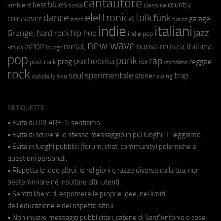
cantautore
blues
beat
country
ambient
classica
bossa
elettronica
dance
folk
funk
crossover
garage
fusion
disco
indie
italiani
jazz
hip hop
Grunge;
hard rock
indie pop
new wave
metal;
nuova musica italiana
laPOP
lounge
kimura
pop
punk
rap
psichedelia
reggae
prog
post rock
r&b
rap italiano
rock
soul
sperimentale
trap
stoner
ska
swing
rockabilly
NETIQUETTE
• Evita di URLARE. Ti sentiamo.
• Evita di scrivere lo stesso messaggio in più luoghi. Ti leggiamo.
• Evita in luoghi pubblici (forum, chat, community) polemiche e
questioni personali.
• Rispetta le idee altrui, le religioni e razze diverse dalla tua, non
bestemmiare né insultare altri utenti.
• Sentiti libero di esprimere le proprie idee, nei limiti
dell'educazione e del rispetto altrui.
• Non inviare messaggi pubblicitari, catene di Sant'Antonio o cose