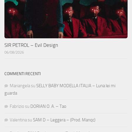
SIR PETROL – Evil Design
06/08/2026
COMMENTI RECENTI
Mariangela
su
SELLY BABY MODELLA ITALIA – Luna lei mi
guarda
Fabrizio
su
DORIAN O. A. – Tao
Valentina
su
SAM D – Leggera – (Prod. Manqc)