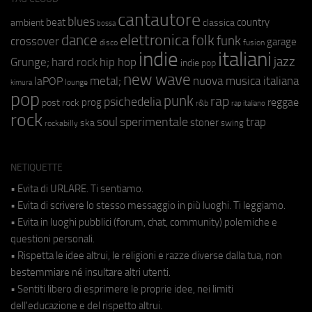
cantautore
blues
beat
country
ambient
classica
bossa
elettronica
dance
folk
funk
crossover
garage
fusion
disco
indie
italiani
jazz
hip hop
Grunge;
hard rock
indie pop
new wave
metal;
nuova musica italiana
laPOP
lounge
kimura
pop
punk
rap
psichedelia
reggae
prog
post rock
r&b
rap italiano
rock
soul
sperimentale
trap
stoner
ska
swing
rockabilly
NETIQUETTE
• Evita di URLARE. Ti sentiamo.
• Evita di scrivere lo stesso messaggio in più luoghi. Ti leggiamo.
• Evita in luoghi pubblici (forum, chat, community) polemiche e
questioni personali.
• Rispetta le idee altrui, le religioni e razze diverse dalla tua, non
bestemmiare né insultare altri utenti.
• Sentiti libero di esprimere le proprie idee, nei limiti
dell'educazione e del rispetto altrui.