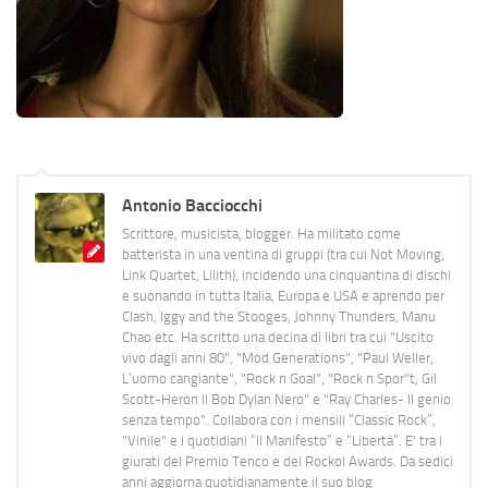
Antonio Bacciocchi
Scrittore, musicista, blogger. Ha militato come
batterista in una ventina di gruppi (tra cui Not Moving,
Link Quartet, Lilith), incidendo una cinquantina di dischi
e suonando in tutta Italia, Europa e USA e aprendo per
Clash, Iggy and the Stooges, Johnny Thunders, Manu
Chao etc. Ha scritto una decina di libri tra cui "Uscito
vivo dagli anni 80", "Mod Generations", "Paul Weller,
L’uomo cangiante", "Rock n Goal", "Rock n Spor"t, Gil
Scott-Heron Il Bob Dylan Nero" e "Ray Charles- Il genio
senza tempo". Collabora con i mensili “Classic Rock”,
"Vinile" e i quotidiani “Il Manifesto” e “Libertà”. E' tra i
giurati del Premio Tenco e del Rockol Awards. Da sedici
anni aggiorna quotidianamente il suo blog