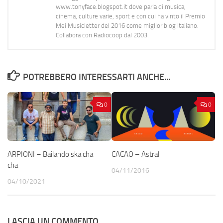
www.tonyface.blogspot.it dove parla di musica,
cinema, culture varie, sport e con cui ha vinto il Premio
Mei Musicletter del 2016 come miglior blog italiano.
Collabora con Radiocoop dal 2003.
POTREBBERO INTERESSARTI ANCHE...
0
0
ARPIONI – Bailando ska cha
CACAO – Astral
cha
04/11/2016
04/10/2021
LASCIA UN COMMENTO