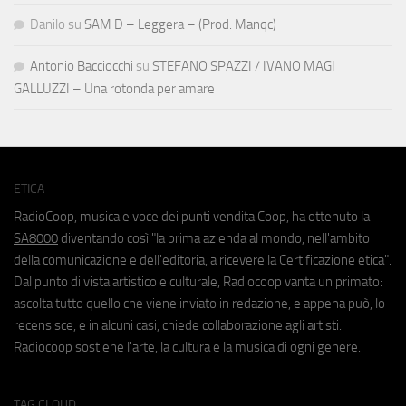
Danilo
su
SAM D – Leggera – (Prod. Manqc)
Antonio Bacciocchi
su
STEFANO SPAZZI / IVANO MAGI
GALLUZZI – Una rotonda per amare
ETICA
RadioCoop, musica e voce dei punti vendita Coop, ha ottenuto la
SA8000
diventando così "la prima azienda al mondo, nell'ambito
della comunicazione e dell'editoria, a ricevere la Certificazione etica".
Dal punto di vista artistico e culturale, Radiocoop vanta un primato:
ascolta tutto quello che viene inviato in redazione, e appena può, lo
recensisce, e in alcuni casi, chiede collaborazione agli artisti.
Radiocoop sostiene l'arte, la cultura e la musica di ogni genere.
TAG CLOUD