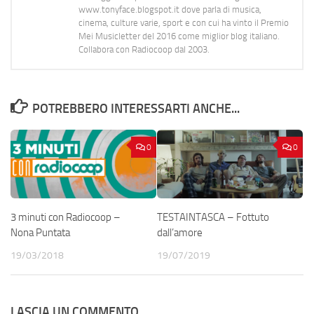
www.tonyface.blogspot.it dove parla di musica,
cinema, culture varie, sport e con cui ha vinto il Premio
Mei Musicletter del 2016 come miglior blog italiano.
Collabora con Radiocoop dal 2003.
POTREBBERO INTERESSARTI ANCHE...
0
0
3 minuti con Radiocoop –
TESTAINTASCA – Fottuto
Nona Puntata
dall’amore
19/03/2018
19/07/2019
LASCIA UN COMMENTO