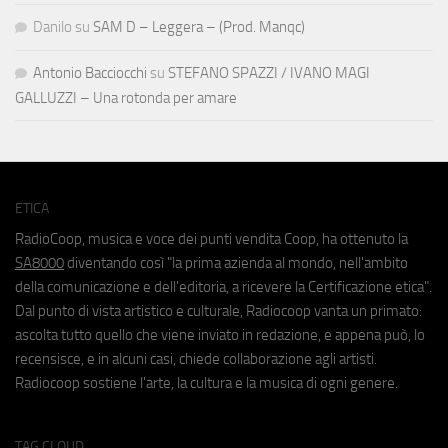
Danilo
su
SAM D – Leggera – (Prod. Manqc)
Antonio Bacciocchi
su
STEFANO SPAZZI / IVANO MAGI
GALLUZZI – Una rotonda per amare
ETICA
RadioCoop, musica e voce dei punti vendita Coop, ha ottenuto la
SA8000
diventando così "la prima azienda al mondo, nell'ambito
della comunicazione e dell'editoria, a ricevere la Certificazione etica".
Dal punto di vista artistico e culturale, Radiocoop vanta un primato:
ascolta tutto quello che viene inviato in redazione, e appena può, lo
recensisce, e in alcuni casi, chiede collaborazione agli artisti.
Radiocoop sostiene l'arte, la cultura e la musica di ogni genere.
TAG CLOUD