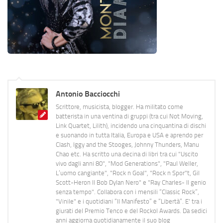
Antonio Bacciocchi
Scrittore, musicista, blogger. Ha militato come
batterista in una ventina di gruppi (tra cui Not Moving,
Link Quartet, Lilith), incidendo una cinquantina di dischi
e suonando in tutta Italia, Europa e USA e aprendo per
Clash, Iggy and the Stooges, Johnny Thunders, Manu
Chao etc. Ha scritto una decina di libri tra cui "Uscito
vivo dagli anni 80", "Mod Generations", "Paul Weller,
L’uomo cangiante", "Rock n Goal", "Rock n Spor"t, Gil
Scott-Heron Il Bob Dylan Nero" e "Ray Charles- Il genio
senza tempo". Collabora con i mensili “Classic Rock”,
"Vinile" e i quotidiani “Il Manifesto” e “Libertà”. E' tra i
giurati del Premio Tenco e del Rockol Awards. Da sedici
anni aggiorna quotidianamente il suo blog