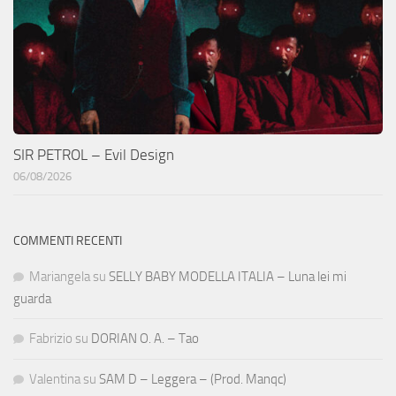
SIR PETROL – Evil Design
06/08/2026
COMMENTI RECENTI
Mariangela
su
SELLY BABY MODELLA ITALIA – Luna lei mi
guarda
Fabrizio
su
DORIAN O. A. – Tao
Valentina
su
SAM D – Leggera – (Prod. Manqc)