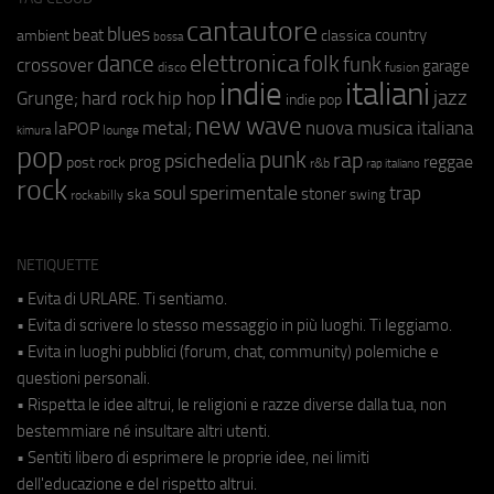
cantautore
blues
beat
country
ambient
classica
bossa
elettronica
dance
folk
funk
crossover
garage
fusion
disco
indie
italiani
jazz
hip hop
Grunge;
hard rock
indie pop
new wave
metal;
nuova musica italiana
laPOP
lounge
kimura
pop
punk
rap
psichedelia
reggae
prog
post rock
r&b
rap italiano
rock
soul
sperimentale
trap
stoner
ska
swing
rockabilly
NETIQUETTE
• Evita di URLARE. Ti sentiamo.
• Evita di scrivere lo stesso messaggio in più luoghi. Ti leggiamo.
• Evita in luoghi pubblici (forum, chat, community) polemiche e
questioni personali.
• Rispetta le idee altrui, le religioni e razze diverse dalla tua, non
bestemmiare né insultare altri utenti.
• Sentiti libero di esprimere le proprie idee, nei limiti
dell'educazione e del rispetto altrui.