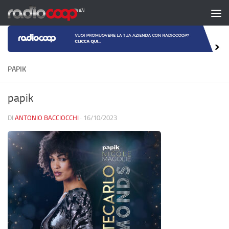
Salta al contenuto
PAPIK
papik
DI
ANTONIO BACCIOCCHI
·
16/10/2023