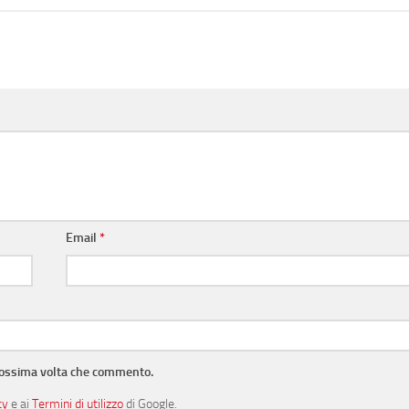
Email
*
prossima volta che commento.
cy
e ai
Termini di utilizzo
di Google.