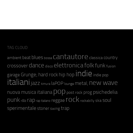
TAG CLOUD
cantautore
blues
beat
country
ambient
classica
bossa
elettronica
dance
folk
funk
crossover
fusion
disco
indie
hip hop
Grunge;
hard rock
garage
indie pop
italiani
new wave
jazz
metal;
laPOP
lounge
kimura
pop
psichedelia
nuova musica italiana
prog
post rock
rock
punk
rap
soul
reggae
ska
r&b
rockabilly
rap italiano
sperimentale
trap
stoner
swing