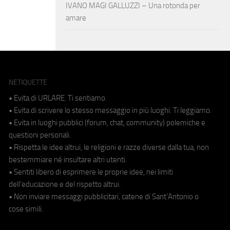
IVANO MAGI GALLUZZI – Una rotonda per
amare
NETIQUETTE
• Evita di URLARE. Ti sentiamo.
• Evita di scrivere lo stesso messaggio in più luoghi. Ti leggiamo.
• Evita in luoghi pubblici (forum, chat, community) polemiche e
questioni personali.
• Rispetta le idee altrui, le religioni e razze diverse dalla tua, non
bestemmiare né insultare altri utenti.
• Sentiti libero di esprimere le proprie idee, nei limiti
dell'educazione e del rispetto altrui.
• Non inviare messaggi pubblicitari, catene di Sant'Antonio o
cose simili.