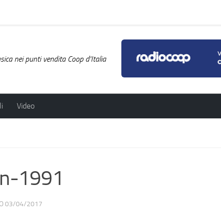
ica nei punti vendita Coop d'Italia
i
Video
on-1991
TO
03/04/2017