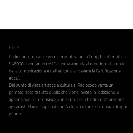
ETICA
RadioCoop, musica e voce dei punti vendita Coop, ha ottenuto la
SA8000
diventando così "la prima azienda al mondo, nell'ambito
della comunicazione e dell'editoria, a ricevere la Certificazione
etica".
Dal punto di vista artistico e culturale, Radiocoop vanta un
primato: ascolta tutto quello che viene inviato in redazione, e
appena può, lo recensisce, e in alcuni casi, chiede collaborazione
agli artisti. Radiocoop sostiene l'arte, la cultura e la musica di ogni
genere.