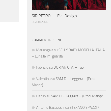
SIR PETROL – Evil Design
06/08/2026
COMMENTI RECENTI
Mariangela
su
SELLY BABY MODELLA ITALIA
– Luna lei mi guarda
Fabrizio
su
DORIAN O. A. – Tao
Valentina
su
SAM D – Leggera – (Prod.
Manqc)
Danilo
su
SAM D – Leggera – (Prod. Manqc)
Antonio Bacciocchi
su
STEFANO SPAZZI /