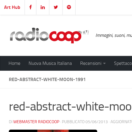
Art Hub
Salta al contenuto
Immagini, suoni, mus
Home
Nuova Musica Italiana
Recensioni
Spettacol
RED-ABSTRACT-WHITE-MOON-1991
red-abstract-white-mo
DI
WEBMASTER RADIOCOOP
· PUBBLICATO
05/06/2013
· AGGIORNA