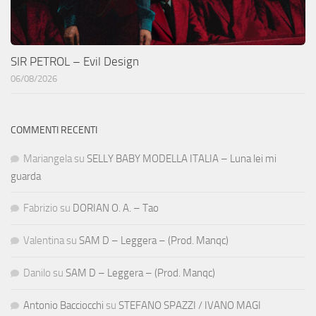
SIR PETROL – Evil Design
06/08/2026
COMMENTI RECENTI
Mariangela
su
SELLY BABY MODELLA ITALIA – Luna lei mi
guarda
Fabrizio
su
DORIAN O. A. – Tao
Valentina
su
SAM D – Leggera – (Prod. Manqc)
Danilo
su
SAM D – Leggera – (Prod. Manqc)
Antonio Bacciocchi
su
STEFANO SPAZZI / IVANO MAGI