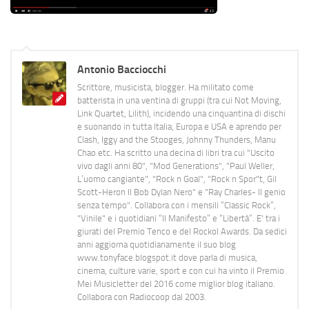
Antonio Bacciocchi
Scrittore, musicista, blogger. Ha militato come
batterista in una ventina di gruppi (tra cui Not Moving,
Link Quartet, Lilith), incidendo una cinquantina di dischi
e suonando in tutta Italia, Europa e USA e aprendo per
Clash, Iggy and the Stooges, Johnny Thunders, Manu
Chao etc. Ha scritto una decina di libri tra cui "Uscito
vivo dagli anni 80", "Mod Generations", "Paul Weller,
L’uomo cangiante", "Rock n Goal", "Rock n Spor"t, Gil
Scott-Heron Il Bob Dylan Nero" e "Ray Charles- Il genio
senza tempo". Collabora con i mensili “Classic Rock”,
"Vinile" e i quotidiani “Il Manifesto” e “Libertà”. E' tra i
giurati del Premio Tenco e del Rockol Awards. Da sedici
anni aggiorna quotidianamente il suo blog
www.tonyface.blogspot.it dove parla di musica,
cinema, culture varie, sport e con cui ha vinto il Premio
Mei Musicletter del 2016 come miglior blog italiano.
Collabora con Radiocoop dal 2003.