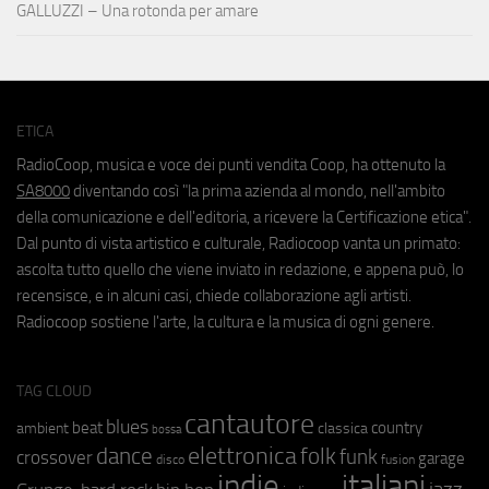
GALLUZZI – Una rotonda per amare
ETICA
RadioCoop, musica e voce dei punti vendita Coop, ha ottenuto la
SA8000
diventando così "la prima azienda al mondo, nell'ambito
della comunicazione e dell'editoria, a ricevere la Certificazione etica".
Dal punto di vista artistico e culturale, Radiocoop vanta un primato:
ascolta tutto quello che viene inviato in redazione, e appena può, lo
recensisce, e in alcuni casi, chiede collaborazione agli artisti.
Radiocoop sostiene l'arte, la cultura e la musica di ogni genere.
TAG CLOUD
cantautore
blues
beat
country
ambient
classica
bossa
elettronica
dance
folk
funk
crossover
garage
fusion
disco
indie
italiani