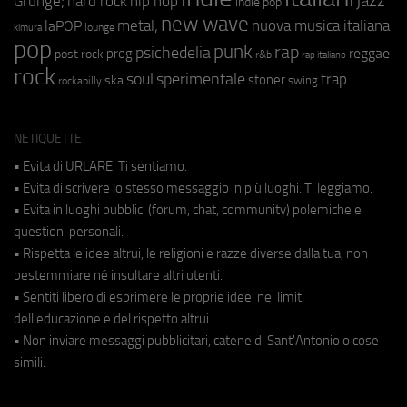
jazz
hip hop
Grunge;
hard rock
indie pop
new wave
metal;
nuova musica italiana
laPOP
lounge
kimura
pop
punk
rap
psichedelia
reggae
prog
post rock
r&b
rap italiano
rock
soul
sperimentale
trap
stoner
ska
swing
rockabilly
NETIQUETTE
• Evita di URLARE. Ti sentiamo.
• Evita di scrivere lo stesso messaggio in più luoghi. Ti leggiamo.
• Evita in luoghi pubblici (forum, chat, community) polemiche e
questioni personali.
• Rispetta le idee altrui, le religioni e razze diverse dalla tua, non
bestemmiare né insultare altri utenti.
• Sentiti libero di esprimere le proprie idee, nei limiti
dell'educazione e del rispetto altrui.
• Non inviare messaggi pubblicitari, catene di Sant'Antonio o cose
simili.