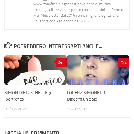
www.tonyface.blogspot.it dove parla di musica,
cinema, culture varie, sport e con cui ha vinto il Premio
Mei Musicletter del 2016 come miglior blog italiano.
Collabora con Radiocoop dal 2003.
POTREBBERO INTERESSARTI ANCHE...
3
0
SIMON DIETZSCHE – Ego
LORENZ SIMONETTI –
Ipertrofico
Disegna un cielo
30/12/2022
27/02/2021
LASCIA UN COMMENTO