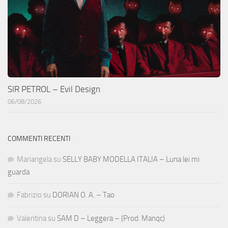
SIR PETROL – Evil Design
06/08/2026
COMMENTI RECENTI
Mariangela
su
SELLY BABY MODELLA ITALIA – Luna lei mi
guarda
Fabrizio
su
DORIAN O. A. – Tao
Valentina
su
SAM D – Leggera – (Prod. Manqc)