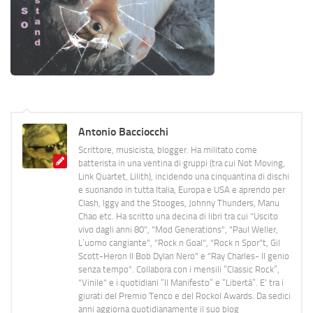
Antonio Bacciocchi
Scrittore, musicista, blogger. Ha militato come
batterista in una ventina di gruppi (tra cui Not Moving,
Link Quartet, Lilith), incidendo una cinquantina di dischi
e suonando in tutta Italia, Europa e USA e aprendo per
Clash, Iggy and the Stooges, Johnny Thunders, Manu
Chao etc. Ha scritto una decina di libri tra cui "Uscito
vivo dagli anni 80", "Mod Generations", "Paul Weller,
L’uomo cangiante", "Rock n Goal", "Rock n Spor"t, Gil
Scott-Heron Il Bob Dylan Nero" e "Ray Charles- Il genio
senza tempo". Collabora con i mensili “Classic Rock”,
"Vinile" e i quotidiani “Il Manifesto” e “Libertà”. E' tra i
giurati del Premio Tenco e del Rockol Awards. Da sedici
anni aggiorna quotidianamente il suo blog