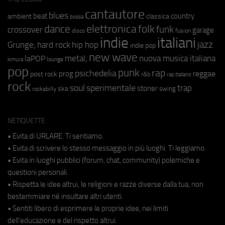
cantautore
blues
beat
country
ambient
classica
bossa
elettronica
dance
folk
funk
crossover
garage
fusion
disco
indie
italiani
jazz
hip hop
Grunge;
hard rock
indie pop
new wave
metal;
nuova musica italiana
laPOP
lounge
kimura
pop
punk
rap
psichedelia
reggae
prog
post rock
r&b
rap italiano
rock
soul
sperimentale
trap
stoner
ska
swing
rockabilly
NETIQUETTE
• Evita di URLARE. Ti sentiamo.
• Evita di scrivere lo stesso messaggio in più luoghi. Ti leggiamo.
• Evita in luoghi pubblici (forum, chat, community) polemiche e
questioni personali.
• Rispetta le idee altrui, le religioni e razze diverse dalla tua, non
bestemmiare né insultare altri utenti.
• Sentiti libero di esprimere le proprie idee, nei limiti
dell'educazione e del rispetto altrui.