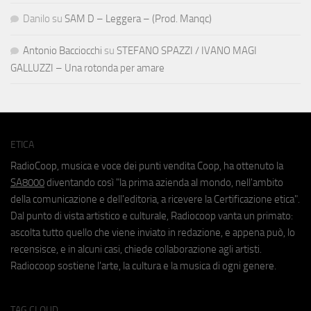
Danilo
su
SAM D – Leggera – (Prod. Manqc)
Antonio Bacciocchi
su
STEFANO SPAZZI / IVANO MAGI
GALLUZZI – Una rotonda per amare
ETICA
RadioCoop, musica e voce dei punti vendita Coop, ha ottenuto la
SA8000
diventando così "la prima azienda al mondo, nell'ambito
della comunicazione e dell'editoria, a ricevere la Certificazione etica".
Dal punto di vista artistico e culturale, Radiocoop vanta un primato:
ascolta tutto quello che viene inviato in redazione, e appena può, lo
recensisce, e in alcuni casi, chiede collaborazione agli artisti.
Radiocoop sostiene l'arte, la cultura e la musica di ogni genere.
TAG CLOUD