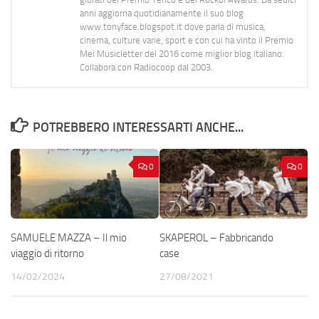
anni aggiorna quotidianamente il suo blog
www.tonyface.blogspot.it dove parla di musica,
cinema, culture varie, sport e con cui ha vinto il Premio
Mei Musicletter del 2016 come miglior blog italiano.
Collabora con Radiocoop dal 2003.
POTREBBERO INTERESSARTI ANCHE...
0
0
SAMUELE MAZZA – Il mio
SKAPEROL – Fabbricando
viaggio di ritorno
case
14/02/2024
27/08/2021