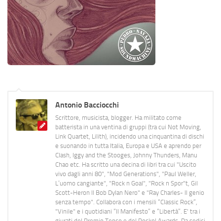
Antonio Bacciocchi
Scrittore, musicista, blogger. Ha militato come
batterista in una ventina di gruppi (tra cui Not Moving,
Link Quartet, Lilith), incidendo una cinquantina di dischi
e suonando in tutta Italia, Europa e USA e aprendo per
Clash, Iggy and the Stooges, Johnny Thunders, Manu
Chao etc. Ha scritto una decina di libri tra cui "Uscito
vivo dagli anni 80", "Mod Generations", "Paul Weller,
L’uomo cangiante", "Rock n Goal", "Rock n Spor"t, Gil
Scott-Heron Il Bob Dylan Nero" e "Ray Charles- Il genio
senza tempo". Collabora con i mensili “Classic Rock”,
"Vinile" e i quotidiani “Il Manifesto” e “Libertà”. E' tra i
giurati del Premio Tenco e del Rockol Awards. Da sedici