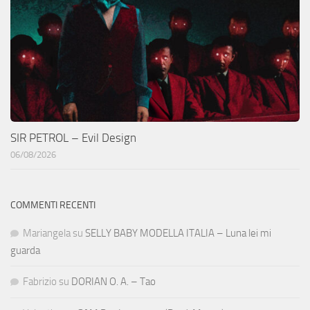
SIR PETROL – Evil Design
06/08/2026
COMMENTI RECENTI
Mariangela
su
SELLY BABY MODELLA ITALIA – Luna lei mi
guarda
Fabrizio
su
DORIAN O. A. – Tao