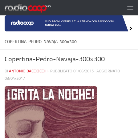
Salta al contenuto
COPERTINA-PEDRO-NAVAJA-300×300
Copertina-Pedro-Navaja-300×300
DI
ANTONIO BACCIOCCHI
· PUBBLICATO
01/06/2015
· AGGIORNATO
03/04/2017