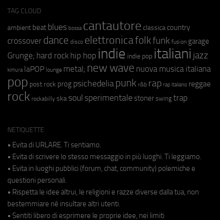
TAG CLOUD
cantautore
blues
beat
country
ambient
classica
bossa
elettronica
dance
folk
funk
crossover
garage
fusion
disco
indie
italiani
jazz
hip hop
Grunge;
hard rock
indie pop
new wave
metal;
nuova musica italiana
laPOP
lounge
kimura
pop
punk
rap
psichedelia
reggae
prog
post rock
r&b
rap italiano
rock
soul
sperimentale
trap
stoner
ska
swing
rockabilly
NETIQUETTE
• Evita di URLARE. Ti sentiamo.
• Evita di scrivere lo stesso messaggio in più luoghi. Ti leggiamo.
• Evita in luoghi pubblici (forum, chat, community) polemiche e
questioni personali.
• Rispetta le idee altrui, le religioni e razze diverse dalla tua, non
bestemmiare né insultare altri utenti.
• Sentiti libero di esprimere le proprie idee, nei limiti