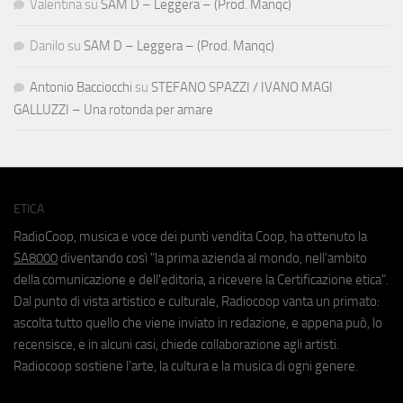
Valentina
su
SAM D – Leggera – (Prod. Manqc)
Danilo
su
SAM D – Leggera – (Prod. Manqc)
Antonio Bacciocchi
su
STEFANO SPAZZI / IVANO MAGI
GALLUZZI – Una rotonda per amare
ETICA
RadioCoop, musica e voce dei punti vendita Coop, ha ottenuto la
SA8000
diventando così "la prima azienda al mondo, nell'ambito
della comunicazione e dell'editoria, a ricevere la Certificazione etica".
Dal punto di vista artistico e culturale, Radiocoop vanta un primato:
ascolta tutto quello che viene inviato in redazione, e appena può, lo
recensisce, e in alcuni casi, chiede collaborazione agli artisti.
Radiocoop sostiene l'arte, la cultura e la musica di ogni genere.