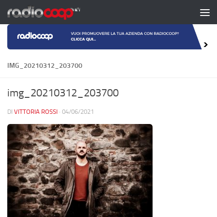
Salta al contenuto
IMG_20210312_203700
img_20210312_203700
DI
VITTORIA ROSSI
·
04/06/2021