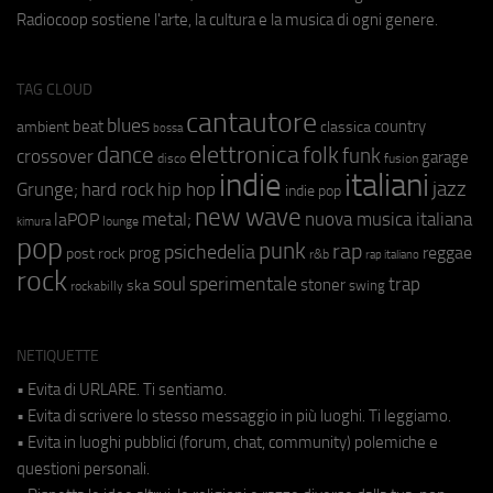
Radiocoop sostiene l'arte, la cultura e la musica di ogni genere.
TAG CLOUD
cantautore
blues
beat
country
ambient
classica
bossa
elettronica
dance
folk
funk
crossover
garage
fusion
disco
indie
italiani
jazz
hip hop
Grunge;
hard rock
indie pop
new wave
metal;
nuova musica italiana
laPOP
lounge
kimura
pop
punk
rap
psichedelia
reggae
prog
post rock
r&b
rap italiano
rock
soul
sperimentale
trap
stoner
ska
swing
rockabilly
NETIQUETTE
• Evita di URLARE. Ti sentiamo.
• Evita di scrivere lo stesso messaggio in più luoghi. Ti leggiamo.
• Evita in luoghi pubblici (forum, chat, community) polemiche e
questioni personali.