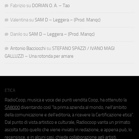
Fabrizio
su
DORIAN O. A. – Tao
Valentina
su
SAM D – Leggera – (Prod. Manqc)
Danilo
su
SAM D – Leggera – (Prod. Manqc)
Antonio Bacciocchi
su
STEFANO SPAZZI / IVANO MAGI
GALLUZZI – Una rotonda per amare
ETICA
RadioCoop, musica e voce dei punti vendita Coop, ha ottenuto la
SA8000
diventando così "la prima azienda al mondo, nell'ambito
della comunicazione e dell'editoria, a ricevere la Certificazione etica".
Dal punto di vista artistico e culturale, Radiocoop vanta un primato:
ascolta tutto quello che viene inviato in redazione, e appena può, lo
recensisce, e in alcuni casi, chiede collaborazione agli artisti.