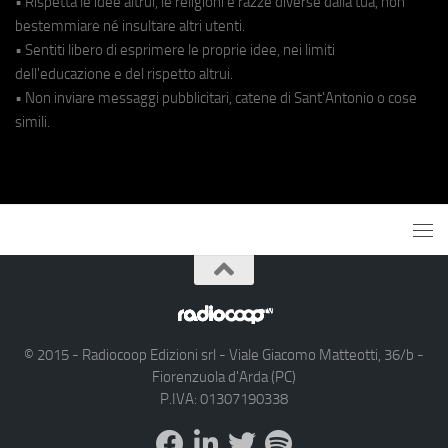
• Rispetta le idee altrui, le religioni e razze diverse dalla tua, non
bestemmiare né insultare altri utenti.
• Sentiti libero di esprimere le proprie idee, nei limiti
dell'educazione e del rispetto altrui.
• Non inviare messaggi pubblicitari, catene di Sant'Antonio o cose
simili.
© 2015 - Radiocoop Edizioni srl - Viale Giacomo Matteotti, 36/b -
Fiorenzuola d'Arda (PC)
P.IVA: 01307190338