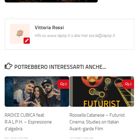
Vittoria Rossi
Info su www.lapop.it o alla mail social@lapop.it
POTREBBERO INTERESSARTI ANCHE...
0
0
RADICE CUBICA feat.
Rossella Catanese – Futurist
R.A.L.P.H. – Espressione
Cinema: Studies on Italian
d’algebra
Avant-garde Film
04/07/2026
27/06/2019