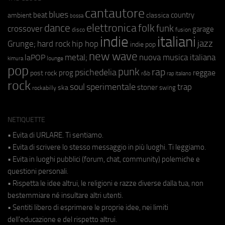
cantautore
blues
beat
country
ambient
classica
bossa
elettronica
dance
folk
funk
crossover
garage
fusion
disco
indie
italiani
jazz
hip hop
Grunge;
hard rock
indie pop
new wave
metal;
nuova musica italiana
laPOP
lounge
kimura
pop
punk
rap
psichedelia
reggae
prog
post rock
r&b
rap italiano
rock
soul
sperimentale
trap
stoner
ska
swing
rockabilly
NETIQUETTE
• Evita di URLARE. Ti sentiamo.
• Evita di scrivere lo stesso messaggio in più luoghi. Ti leggiamo.
• Evita in luoghi pubblici (forum, chat, community) polemiche e
questioni personali.
• Rispetta le idee altrui, le religioni e razze diverse dalla tua, non
bestemmiare né insultare altri utenti.
• Sentiti libero di esprimere le proprie idee, nei limiti
dell'educazione e del rispetto altrui.