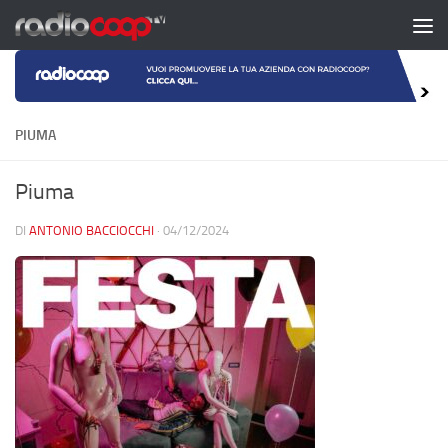
Salta al contenuto
PIUMA
Piuma
DI
ANTONIO BACCIOCCHI
·
04/12/2024