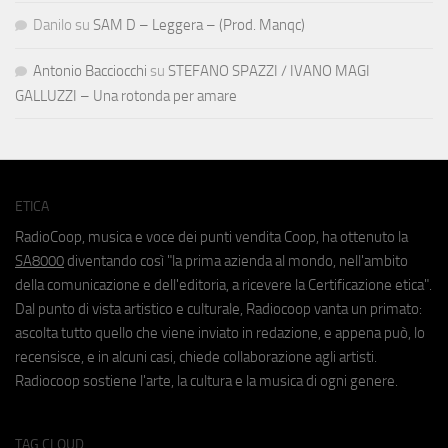
Danilo
su
SAM D – Leggera – (Prod. Manqc)
Antonio Bacciocchi
su
STEFANO SPAZZI / IVANO MAGI
GALLUZZI – Una rotonda per amare
ETICA
RadioCoop, musica e voce dei punti vendita Coop, ha ottenuto la
SA8000
diventando così "la prima azienda al mondo, nell'ambito
della comunicazione e dell'editoria, a ricevere la Certificazione etica".
Dal punto di vista artistico e culturale, Radiocoop vanta un primato:
ascolta tutto quello che viene inviato in redazione, e appena può, lo
recensisce, e in alcuni casi, chiede collaborazione agli artisti.
Radiocoop sostiene l'arte, la cultura e la musica di ogni genere.
TAG CLOUD