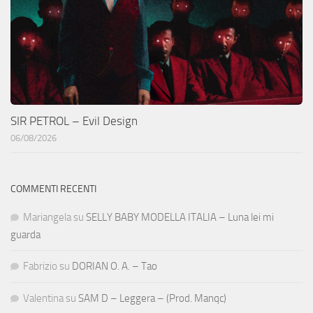
SIR PETROL – Evil Design
06/08/2026
COMMENTI RECENTI
Mariangela
su
SELLY BABY MODELLA ITALIA – Luna lei mi
guarda
Fabrizio
su
DORIAN O. A. – Tao
Valentina
su
SAM D – Leggera – (Prod. Manqc)