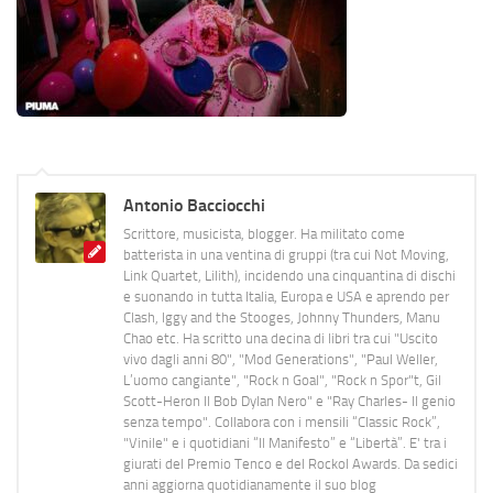
Antonio Bacciocchi
Scrittore, musicista, blogger. Ha militato come
batterista in una ventina di gruppi (tra cui Not Moving,
Link Quartet, Lilith), incidendo una cinquantina di dischi
e suonando in tutta Italia, Europa e USA e aprendo per
Clash, Iggy and the Stooges, Johnny Thunders, Manu
Chao etc. Ha scritto una decina di libri tra cui "Uscito
vivo dagli anni 80", "Mod Generations", "Paul Weller,
L’uomo cangiante", "Rock n Goal", "Rock n Spor"t, Gil
Scott-Heron Il Bob Dylan Nero" e "Ray Charles- Il genio
senza tempo". Collabora con i mensili “Classic Rock”,
"Vinile" e i quotidiani “Il Manifesto” e “Libertà”. E' tra i
giurati del Premio Tenco e del Rockol Awards. Da sedici
anni aggiorna quotidianamente il suo blog