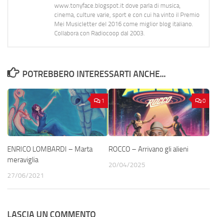
www.tonyface.blogspot.it dove parla di musica,
cinema, culture varie, sport e con cui ha vinto il Premio
Mei Musicletter del 2016 come miglior blog italiano.
Collabora con Radiocoop dal 2003.
POTREBBERO INTERESSARTI ANCHE...
1
0
ENRICO LOMBARDI – Marta
ROCCO – Arrivano gli alieni
meraviglia
20/04/2025
27/06/2021
LASCIA UN COMMENTO