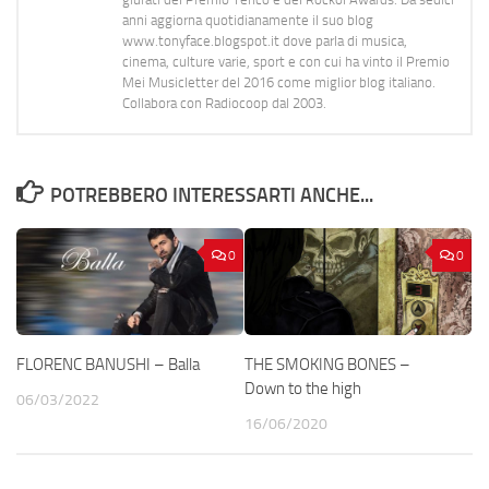
anni aggiorna quotidianamente il suo blog
www.tonyface.blogspot.it dove parla di musica,
cinema, culture varie, sport e con cui ha vinto il Premio
Mei Musicletter del 2016 come miglior blog italiano.
Collabora con Radiocoop dal 2003.
POTREBBERO INTERESSARTI ANCHE...
0
0
FLORENC BANUSHI – Balla
THE SMOKING BONES –
Down to the high
06/03/2022
16/06/2020