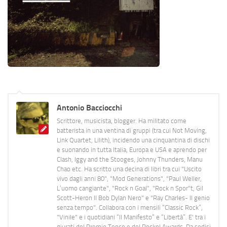
Antonio Bacciocchi
Scrittore, musicista, blogger. Ha militato come
batterista in una ventina di gruppi (tra cui Not Moving,
Link Quartet, Lilith), incidendo una cinquantina di dischi
e suonando in tutta Italia, Europa e USA e aprendo per
Clash, Iggy and the Stooges, Johnny Thunders, Manu
Chao etc. Ha scritto una decina di libri tra cui "Uscito
vivo dagli anni 80", "Mod Generations", "Paul Weller,
L’uomo cangiante", "Rock n Goal", "Rock n Spor"t, Gil
Scott-Heron Il Bob Dylan Nero" e "Ray Charles- Il genio
senza tempo". Collabora con i mensili “Classic Rock”,
"Vinile" e i quotidiani “Il Manifesto” e “Libertà”. E' tra i
giurati del Premio Tenco e del Rockol Awards. Da sedici