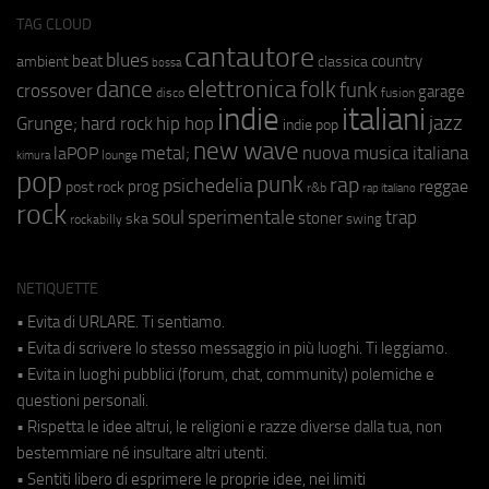
TAG CLOUD
cantautore
blues
beat
country
ambient
classica
bossa
elettronica
dance
folk
funk
crossover
garage
fusion
disco
indie
italiani
jazz
hip hop
Grunge;
hard rock
indie pop
new wave
metal;
nuova musica italiana
laPOP
lounge
kimura
pop
punk
rap
psichedelia
reggae
prog
post rock
r&b
rap italiano
rock
soul
sperimentale
trap
stoner
ska
swing
rockabilly
NETIQUETTE
• Evita di URLARE. Ti sentiamo.
• Evita di scrivere lo stesso messaggio in più luoghi. Ti leggiamo.
• Evita in luoghi pubblici (forum, chat, community) polemiche e
questioni personali.
• Rispetta le idee altrui, le religioni e razze diverse dalla tua, non
bestemmiare né insultare altri utenti.
• Sentiti libero di esprimere le proprie idee, nei limiti