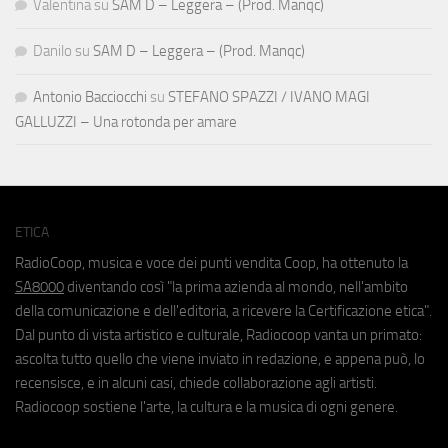
Valentina
su
SAM D – Leggera – (Prod. Manqc)
Danilo
su
SAM D – Leggera – (Prod. Manqc)
Antonio Bacciocchi
su
STEFANO SPAZZI / IVANO MAGI
GALLUZZI – Una rotonda per amare
ETICA
RadioCoop, musica e voce dei punti vendita Coop, ha ottenuto la
SA8000
diventando così "la prima azienda al mondo, nell'ambito
della comunicazione e dell'editoria, a ricevere la Certificazione etica".
Dal punto di vista artistico e culturale, Radiocoop vanta un primato:
ascolta tutto quello che viene inviato in redazione, e appena può, lo
recensisce, e in alcuni casi, chiede collaborazione agli artisti.
Radiocoop sostiene l'arte, la cultura e la musica di ogni genere.