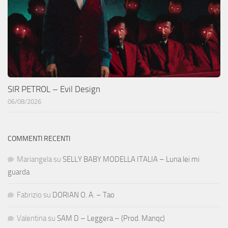
SIR PETROL – Evil Design
06/08/2026
COMMENTI RECENTI
Mariangela
su
SELLY BABY MODELLA ITALIA – Luna lei mi
guarda
Fabrizio
su
DORIAN O. A. – Tao
Valentina
su
SAM D – Leggera – (Prod. Manqc)