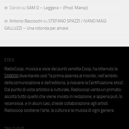
Danilo
su
SAM D – Leggera – (Prod. Manqc)
Antonio Bacciocchi
su
STEFANO SPAZZI / IVANO MAGI
GALLUZZI – Una rotonda per amare
ETICA
RadioCoop, musica e voce dei punti vendita Coop, ha ottenuto la
SA8000
diventando così "la prima azienda al mondo, nell'ambito
della comunicazione e dell'editoria, a ricevere la Certificazione etica".
Dal punto di vista artistico e culturale, Radiocoop vanta un primato:
ascolta tutto quello che viene inviato in redazione, e appena può, lo
recensisce, e in alcuni casi, chiede collaborazione agli artisti.
Radiocoop sostiene l'arte, la cultura e la musica di ogni genere.
TAG CLOUD