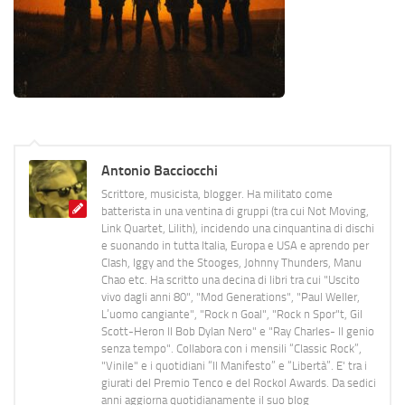
Antonio Bacciocchi
Scrittore, musicista, blogger. Ha militato come
batterista in una ventina di gruppi (tra cui Not Moving,
Link Quartet, Lilith), incidendo una cinquantina di dischi
e suonando in tutta Italia, Europa e USA e aprendo per
Clash, Iggy and the Stooges, Johnny Thunders, Manu
Chao etc. Ha scritto una decina di libri tra cui "Uscito
vivo dagli anni 80", "Mod Generations", "Paul Weller,
L’uomo cangiante", "Rock n Goal", "Rock n Spor"t, Gil
Scott-Heron Il Bob Dylan Nero" e "Ray Charles- Il genio
senza tempo". Collabora con i mensili “Classic Rock”,
"Vinile" e i quotidiani “Il Manifesto” e “Libertà”. E' tra i
giurati del Premio Tenco e del Rockol Awards. Da sedici
anni aggiorna quotidianamente il suo blog