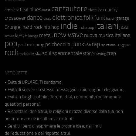
cantautore
blues
beat
country
ambient
classica
bossa
elettronica
dance
folk
funk
crossover
garage
fusion
disco
indie
italiani
jazz
hip hop
Grunge;
hard rock
indie pop
new wave
metal;
nuova musica italiana
laPOP
lounge
kimura
pop
punk
rap
psichedelia
reggae
prog
post rock
r&b
rap italiano
rock
soul
sperimentale
trap
stoner
ska
swing
rockabilly
NETIQUETTE
• Evita di URLARE. Ti sentiamo.
• Evita di scrivere lo stesso messaggio in più luoghi. Ti leggiamo.
• Evita in luoghi pubblici (forum, chat, community) polemiche e
questioni personali.
• Rispetta le idee altrui, le religioni e razze diverse dalla tua, non
bestemmiare né insultare altri utenti.
• Sentiti libero di esprimere le proprie idee, nei limiti
dell'educazione e del rispetto altrui.