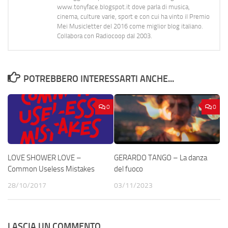
www.tonyface.blogspot.it dove parla di musica,
cinema, culture varie, sport e con cui ha vinto il Premio
Mei Musicletter del 2016 come miglior blog italiano.
Collabora con Radiocoop dal 2003.
POTREBBERO INTERESSARTI ANCHE...
0
0
LOVE SHOWER LOVE –
GERARDO TANGO – La danza
Common Useless Mistakes
del fuoco
28/10/2017
03/11/2023
LASCIA UN COMMENTO