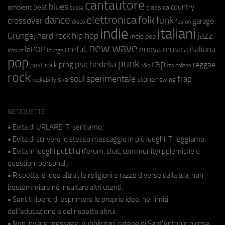
cantautore
blues
beat
country
ambient
classica
bossa
elettronica
dance
folk
funk
crossover
garage
fusion
disco
indie
italiani
jazz
hip hop
Grunge;
hard rock
indie pop
new wave
metal;
nuova musica italiana
laPOP
lounge
kimura
pop
punk
rap
psichedelia
reggae
prog
post rock
r&b
rap italiano
rock
soul
sperimentale
trap
stoner
ska
swing
rockabilly
NETIQUETTE
• Evita di URLARE. Ti sentiamo.
• Evita di scrivere lo stesso messaggio in più luoghi. Ti leggiamo.
• Evita in luoghi pubblici (forum, chat, community) polemiche e
questioni personali.
• Rispetta le idee altrui, le religioni e razze diverse dalla tua, non
bestemmiare né insultare altri utenti.
• Sentiti libero di esprimere le proprie idee, nei limiti
dell'educazione e del rispetto altrui.
• Non inviare messaggi pubblicitari, catene di Sant'Antonio o cose