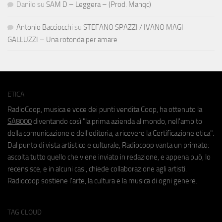
Danilo
su
SAM D – Leggera – (Prod. Manqc)
Antonio Bacciocchi
su
STEFANO SPAZZI / IVANO MAGI
GALLUZZI – Una rotonda per amare
ETICA
RadioCoop, musica e voce dei punti vendita Coop, ha ottenuto la
SA8000
diventando così "la prima azienda al mondo, nell'ambito
della comunicazione e dell'editoria, a ricevere la Certificazione etica".
Dal punto di vista artistico e culturale, Radiocoop vanta un primato:
ascolta tutto quello che viene inviato in redazione, e appena può, lo
recensisce, e in alcuni casi, chiede collaborazione agli artisti.
Radiocoop sostiene l'arte, la cultura e la musica di ogni genere.
TAG CLOUD