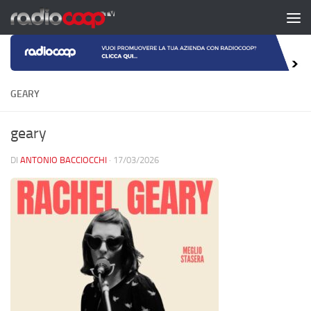
Salta al contenuto
GEARY
geary
DI
ANTONIO BACCIOCCHI
·
17/03/2026