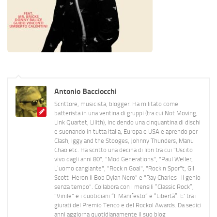
Antonio Bacciocchi
Scrittore, musicista, blogger. Ha militato come
batterista in una ventina di gruppi (tra cui Not Moving,
Link Quartet, Lilith), incidendo una cinquantina di dischi
e suonando in tutta Italia, Europa e USA e aprendo per
Clash, Iggy and the Stooges, Johnny Thunders, Manu
Chao etc. Ha scritto una decina di libri tra cui "Uscito
vivo dagli anni 80", "Mod Generations", "Paul Weller,
L’uomo cangiante", "Rock n Goal", "Rock n Spor"t, Gil
Scott-Heron Il Bob Dylan Nero" e "Ray Charles- Il genio
senza tempo". Collabora con i mensili “Classic Rock”,
"Vinile" e i quotidiani “Il Manifesto” e “Libertà”. E' tra i
giurati del Premio Tenco e del Rockol Awards. Da sedici
anni aggiorna quotidianamente il suo blog