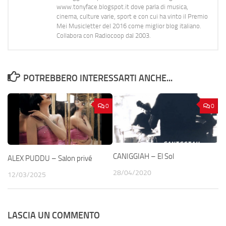
www.tonyface.blogspot.it dove parla di musica,
cinema, culture varie, sport e con cui ha vinto il Premio
Mei Musicletter del 2016 come miglior blog italiano.
Collabora con Radiocoop dal 2003.
POTREBBERO INTERESSARTI ANCHE...
0
0
CANIGGIAH – El Sol
ALEX PUDDU – Salon privé
28/04/2020
12/03/2025
LASCIA UN COMMENTO