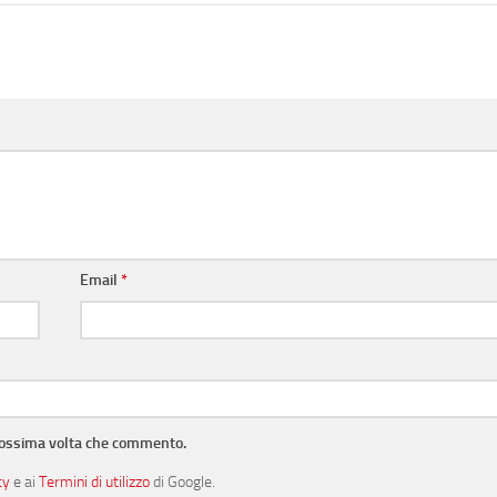
Email
*
prossima volta che commento.
cy
e ai
Termini di utilizzo
di Google.