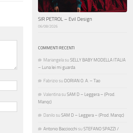
SIR PETROL – Evil Design
06/08/2026
COMMENTI RECENTI
Mariangela
su
SELLY BABY MODELLA ITALIA
– Luna lei mi guarda
Fabrizio
su
DORIAN O. A. – Tao
Valentina
su
SAM D – Leggera – (Prod.
Manqc)
Danilo
su
SAM D – Leggera – (Prod. Manqc)
Antonio Bacciocchi
su
STEFANO SPAZZI /