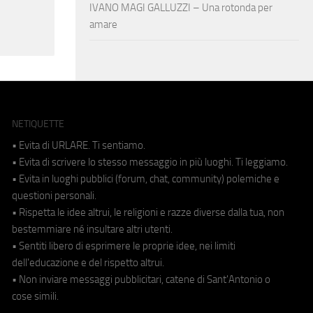
IVANO MAGI GALLUZZI – Una rotonda per
amare
NETIQUETTE
• Evita di URLARE. Ti sentiamo.
• Evita di scrivere lo stesso messaggio in più luoghi. Ti leggiamo.
• Evita in luoghi pubblici (forum, chat, community) polemiche e
questioni personali.
• Rispetta le idee altrui, le religioni e razze diverse dalla tua, non
bestemmiare né insultare altri utenti.
• Sentiti libero di esprimere le proprie idee, nei limiti
dell'educazione e del rispetto altrui.
• Non inviare messaggi pubblicitari, catene di Sant'Antonio o
cose simili.