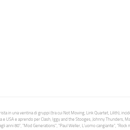
ista in una ventina di gruppi (tra cui Not Moving, Link Quartet, Lilith), inc
uropa e USA e aprendo per Clash, Iggy and the Stooges, Johnny Thunders, 
o dagli anni 80", "Mod Generations", "Paul Weller, L’uomo cangiante", "Rock n