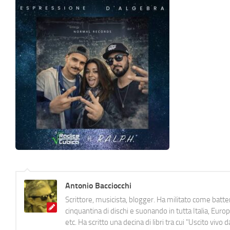
Antonio Bacciocchi
Scrittore, musicista, blogger. Ha militato come batter
cinquantina di dischi e suonando in tutta Italia, E
etc. Ha scritto una decina di libri tra cui "Uscito viv