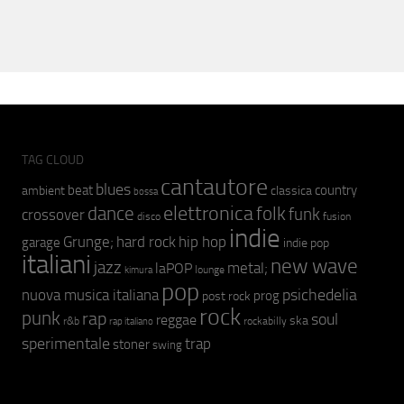
TAG CLOUD
cantautore
blues
beat
country
ambient
classica
bossa
elettronica
dance
folk
funk
crossover
fusion
disco
indie
hip hop
Grunge;
hard rock
garage
indie pop
italiani
new wave
jazz
metal;
laPOP
lounge
kimura
pop
psichedelia
nuova musica italiana
prog
post rock
rock
punk
rap
soul
reggae
ska
r&b
rockabilly
rap italiano
sperimentale
trap
stoner
swing