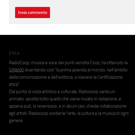
ETICA
RadioCoop, musica e voce dei punti vendita Coop, ha ottenuto la
SA8000
diventando così "la prima azienda al mondo, nell'ambito
della comunicazione e dell'editoria, a ricevere la Certificazione
etica".
Dal punto di vista artistico e culturale, Radiocoop vanta un
primato: ascolta tutto quello che viene inviato in redazione, e
appena può, lo recensisce, e in alcuni casi, chiede collaborazione
agli artisti. Radiocoop sostiene l'arte, la cultura e la musica di ogni
genere.