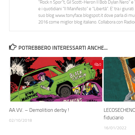
"Rock n Spor"t, Gil Scott-Heron Il Bob Dylan Nero" e "
e i quotidiani “Il Manifesto” e “Libertà”. E' tra i gi
suo blog www.tonyface.blogspot.it dove parla di music
2016 come miglior blog italiano. Collabora con Radi
POTREBBERO INTERESSARTI ANCHE...
0
AA.VV. – Demolition derby !
LECOSECHENO
fiduciario
02/10/2018
16/01/2022