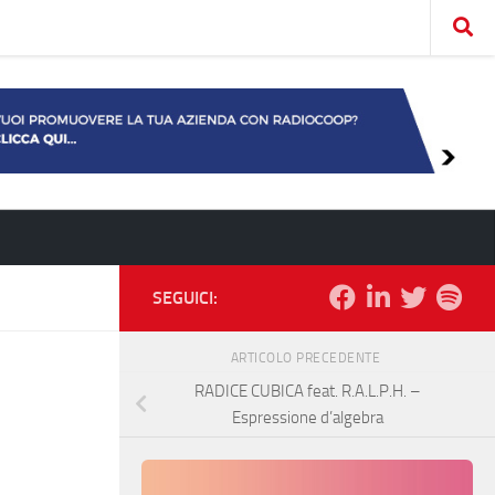
SEGUICI:
ARTICOLO PRECEDENTE
RADICE CUBICA feat. R.A.L.P.H. –
Espressione d’algebra