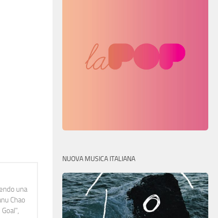
NUOVA MUSICA ITALIANA
idendo una
Manu Chao
 Goal",