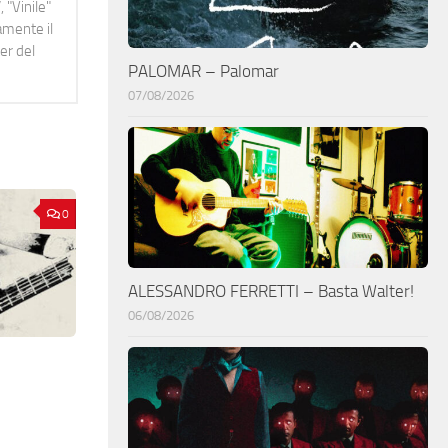
 "Vinile"
namente il
er del
PALOMAR – Palomar
07/08/2026
0
ALESSANDRO FERRETTI – Basta Walter!
06/08/2026