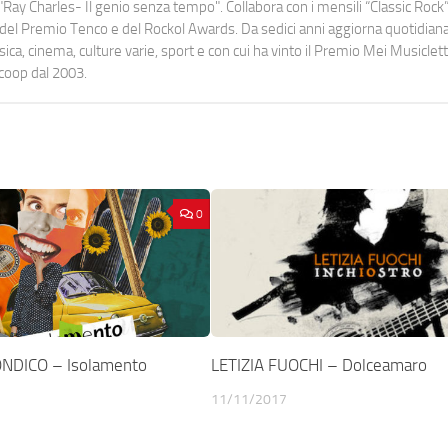
Ray Charles- Il genio senza tempo". Collabora con i mensili “Classic Rock”,
urati del Premio Tenco e del Rockol Awards. Da sedici anni aggiorna quotidia
a, cinema, culture varie, sport e con cui ha vinto il Premio Mei Musiclett
ocoop dal 2003.
0
NDICO – Isolamento
LETIZIA FUOCHI – Dolceamaro
11/11/2017