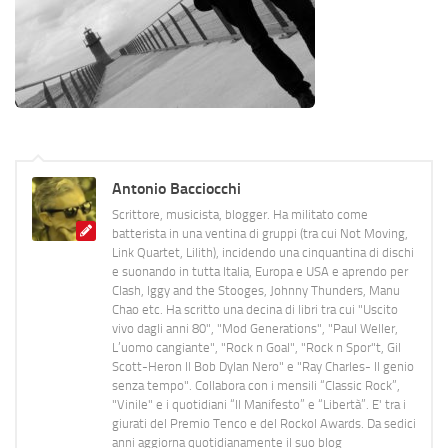
Antonio Bacciocchi
Scrittore, musicista, blogger. Ha militato come
batterista in una ventina di gruppi (tra cui Not Moving,
Link Quartet, Lilith), incidendo una cinquantina di dischi
e suonando in tutta Italia, Europa e USA e aprendo per
Clash, Iggy and the Stooges, Johnny Thunders, Manu
Chao etc. Ha scritto una decina di libri tra cui "Uscito
vivo dagli anni 80", "Mod Generations", "Paul Weller,
L’uomo cangiante", "Rock n Goal", "Rock n Spor"t, Gil
Scott-Heron Il Bob Dylan Nero" e "Ray Charles- Il genio
senza tempo". Collabora con i mensili “Classic Rock”,
"Vinile" e i quotidiani “Il Manifesto” e “Libertà”. E' tra i
giurati del Premio Tenco e del Rockol Awards. Da sedici
anni aggiorna quotidianamente il suo blog