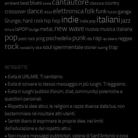
cantautore
blues
beat
country
ambient
classica
bossa
elettronica
dance
folk
funk
crossover
garage
fusion
disco
indie
italiani
jazz
hip hop
Grunge;
hard rock
indie pop
new wave
metal;
nuova musica italiana
laPOP
lounge
kimura
pop
punk
rap
psichedelia
reggae
prog
post rock
r&b
rap italiano
rock
soul
sperimentale
trap
stoner
ska
swing
rockabilly
NETIQUETTE
• Evita di URLARE. Ti sentiamo.
• Evita di scrivere lo stesso messaggio in più luoghi. Ti leggiamo.
• Evita in luoghi pubblici (forum, chat, community) polemiche e
questioni personali.
• Rispetta le idee altrui, le religioni e razze diverse dalla tua, non
bestemmiare né insultare altri utenti.
• Sentiti libero di esprimere le proprie idee, nei limiti
dell'educazione e del rispetto altrui.
• Non inviare messaggi pubblicitari, catene di Sant'Antonio o cose