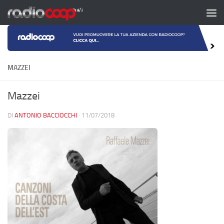
Salta al contenuto
MAZZEI
Mazzei
DI
ANTONIO BACCIOCCHI
·
11/07/2018