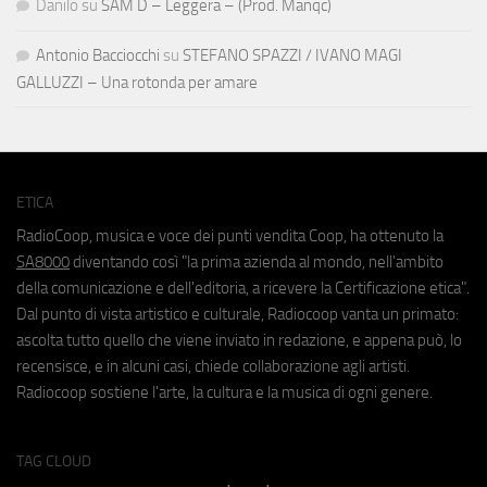
Danilo
su
SAM D – Leggera – (Prod. Manqc)
Antonio Bacciocchi
su
STEFANO SPAZZI / IVANO MAGI
GALLUZZI – Una rotonda per amare
ETICA
RadioCoop, musica e voce dei punti vendita Coop, ha ottenuto la
SA8000
diventando così "la prima azienda al mondo, nell'ambito
della comunicazione e dell'editoria, a ricevere la Certificazione etica".
Dal punto di vista artistico e culturale, Radiocoop vanta un primato:
ascolta tutto quello che viene inviato in redazione, e appena può, lo
recensisce, e in alcuni casi, chiede collaborazione agli artisti.
Radiocoop sostiene l'arte, la cultura e la musica di ogni genere.
TAG CLOUD