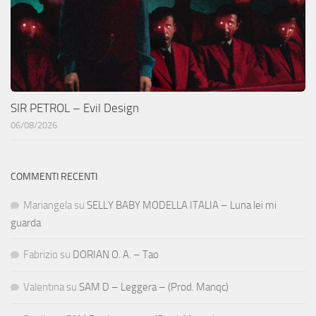
SIR PETROL – Evil Design
06/08/2026
COMMENTI RECENTI
Mariangela
su
SELLY BABY MODELLA ITALIA – Luna lei mi
guarda
Fabrizio
su
DORIAN O. A. – Tao
Valentina
su
SAM D – Leggera – (Prod. Manqc)