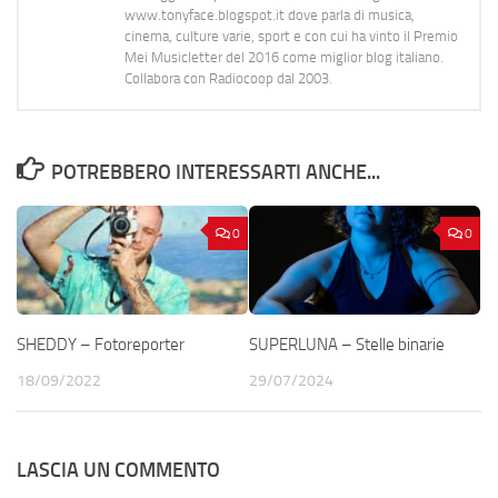
www.tonyface.blogspot.it dove parla di musica,
cinema, culture varie, sport e con cui ha vinto il Premio
Mei Musicletter del 2016 come miglior blog italiano.
Collabora con Radiocoop dal 2003.
POTREBBERO INTERESSARTI ANCHE...
0
0
SHEDDY – Fotoreporter
SUPERLUNA – Stelle binarie
18/09/2022
29/07/2024
LASCIA UN COMMENTO