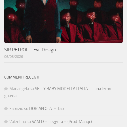
SIR PETROL – Evil Design
06/08/2026
COMMENTI RECENTI
Mariangela
su
SELLY BABY MODELLA ITALIA – Luna lei mi
guarda
Fabrizio
su
DORIAN O. A. – Tao
Valentina
su
SAM D – Leggera – (Prod. Manqc)