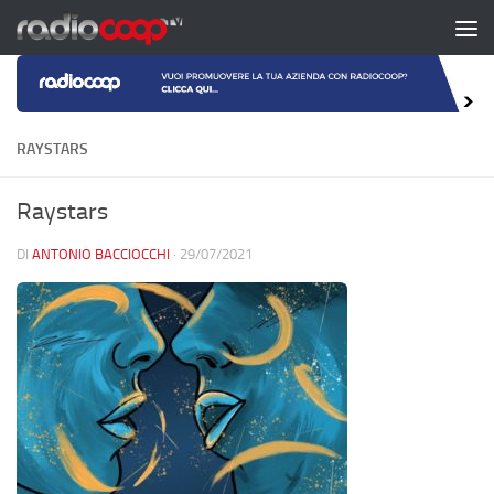
Salta al contenuto
RAYSTARS
Raystars
DI
ANTONIO BACCIOCCHI
·
29/07/2021