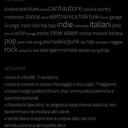
cantautore
blues
beat
country
ambient
classica
bossa
elettronica
dance
folk
funk
crossover
garage
fusion
disco
indie
italiani
jazz
hip hop
Grunge;
hard rock
indie pop
new wave
metal;
nuova musica italiana
laPOP
lounge
kimura
pop
punk
rap
psichedelia
reggae
prog
post rock
r&b
rap italiano
rock
soul
sperimentale
trap
stoner
ska
swing
rockabilly
NETIQUETTE
• Evita di URLARE. Ti sentiamo.
• Evita di scrivere lo stesso messaggio in più luoghi. Ti leggiamo.
• Evita in luoghi pubblici (forum, chat, community) polemiche e
questioni personali.
• Rispetta le idee altrui, le religioni e razze diverse dalla tua, non
bestemmiare né insultare altri utenti.
• Sentiti libero di esprimere le proprie idee, nei limiti
dell'educazione e del rispetto altrui.