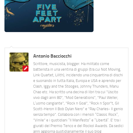
Antonio Bacciocchi
Scrittore, musicista, blogger. Ha militato come
batterista in una ventina di gruppi (tra cui Not Moving,
Link Quartet, Lilith), incidendo una cinquantina di dischi
e suonando in tutta Italia, Europa e USA e aprendo per
Clash, Iggy and the Stooges, Johnny Thunders, Manu
Chao etc. Ha scritto una decina di libri tra cui "Uscito
vivo dagli anni 80", "Mod Generations", "Paul Weller,
L’uomo cangiante", "Rock n Goal", "Rock n Spor"t, Gil
Scott-Heron Il Bob Dylan Nero" e "Ray Charles- Il genio
senza tempo". Collabora con i mensili “Classic Rock”,
"Vinile" e i quotidiani “Il Manifesto” e “Libertà”. E' tra i
giurati del Premio Tenco e del Rockol Awards. Da sedici
anni aggiorna quotidianamente il suo blog