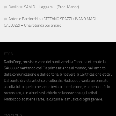
Danilo
su
SAM D – Leggera – (Prod. Manqc)
Antonio Bacciocchi
su
STEFANO SPAZZI / IVANO MAGI
GALLUZZI – Una rotonda per amare
ETICA
RadioCoop, musica e voce dei punti vendita Coop, ha ottenuto la
SA8000
diventando così "la prima azienda al mondo, nell'ambito
della comunicazione e dell'editoria, a ricevere la Certificazione etica".
Dal punto di vista artistico e culturale, Radiocoop vanta un primato:
ascolta tutto quello che viene inviato in redazione, e appena può, lo
recensisce, e in alcuni casi, chiede collaborazione agli artisti.
Radiocoop sostiene l'arte, la cultura e la musica di ogni genere.
TAG CLOUD