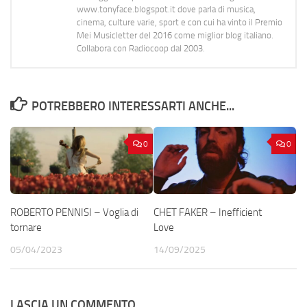
www.tonyface.blogspot.it dove parla di musica,
cinema, culture varie, sport e con cui ha vinto il Premio
Mei Musicletter del 2016 come miglior blog italiano.
Collabora con Radiocoop dal 2003.
POTREBBERO INTERESSARTI ANCHE...
0
0
ROBERTO PENNISI – Voglia di
CHET FAKER – Inefficient
tornare
Love
05/04/2023
14/09/2025
LASCIA UN COMMENTO