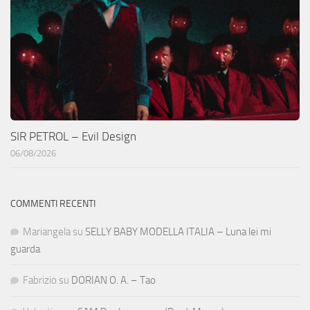
SIR PETROL – Evil Design
06/08/2026
COMMENTI RECENTI
Mariangela
su
SELLY BABY MODELLA ITALIA – Luna lei mi
guarda
Fabrizio
su
DORIAN O. A. – Tao