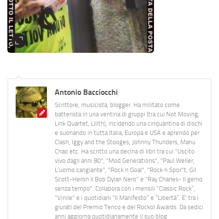
Antonio Bacciocchi
Scrittore, musicista, blogger. Ha militato come
batterista in una ventina di gruppi (tra cui Not Moving,
Link Quartet, Lilith), incidendo una cinquantina di dischi
e suonando in tutta Italia, Europa e USA e aprendo per
Clash, Iggy and the Stooges, Johnny Thunders, Manu
Chao etc. Ha scritto una decina di libri tra cui "Uscito
vivo dagli anni 80", "Mod Generations", "Paul Weller,
L’uomo cangiante", "Rock n Goal", "Rock n Spor"t, Gil
Scott-Heron Il Bob Dylan Nero" e "Ray Charles- Il genio
senza tempo". Collabora con i mensili “Classic Rock”,
"Vinile" e i quotidiani “Il Manifesto” e “Libertà”. E' tra i
giurati del Premio Tenco e del Rockol Awards. Da sedici
anni aggiorna quotidianamente il suo blog