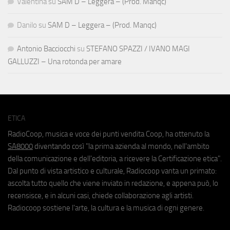
Valentina
su
SAM D – Leggera – (Prod. Manqc)
Danilo
su
SAM D – Leggera – (Prod. Manqc)
Antonio Bacciocchi
su
STEFANO SPAZZI / IVANO MAGI
GALLUZZI – Una rotonda per amare
ETICA
RadioCoop, musica e voce dei punti vendita Coop, ha ottenuto la
SA8000
diventando così "la prima azienda al mondo, nell'ambito
della comunicazione e dell'editoria, a ricevere la Certificazione etica".
Dal punto di vista artistico e culturale, Radiocoop vanta un primato:
ascolta tutto quello che viene inviato in redazione, e appena può, lo
recensisce, e in alcuni casi, chiede collaborazione agli artisti.
Radiocoop sostiene l'arte, la cultura e la musica di ogni genere.