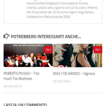
www.tonyface.blogspot.it dove parla di musica,
cinema, culture varie, sport e con cui ha vinto il Premio
Mei Musicletter del 2016 come miglior blog italiano.
Collabora con Radiocoop dal 2003.
POTREBBERO INTERESSARTI ANCHE...
0
0
ROBERTO RUSSO – Too
EMILY DE NANDO – Signora
much Too Boohoos
02/03/2024
06/06/2015
LASCIA UN COMMENTO