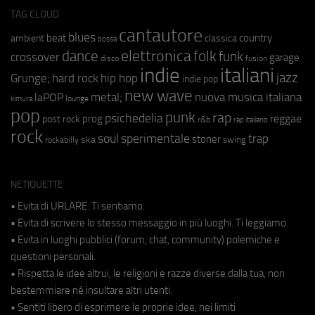
TAG CLOUD
cantautore
blues
beat
country
ambient
classica
bossa
elettronica
dance
folk
funk
crossover
garage
fusion
disco
indie
italiani
jazz
hip hop
Grunge;
hard rock
indie pop
new wave
metal;
nuova musica italiana
laPOP
lounge
kimura
pop
punk
rap
psichedelia
reggae
prog
post rock
r&b
rap italiano
rock
soul
sperimentale
trap
stoner
ska
swing
rockabilly
NETIQUETTE
• Evita di URLARE. Ti sentiamo.
• Evita di scrivere lo stesso messaggio in più luoghi. Ti leggiamo.
• Evita in luoghi pubblici (forum, chat, community) polemiche e
questioni personali.
• Rispetta le idee altrui, le religioni e razze diverse dalla tua, non
bestemmiare né insultare altri utenti.
• Sentiti libero di esprimere le proprie idee, nei limiti