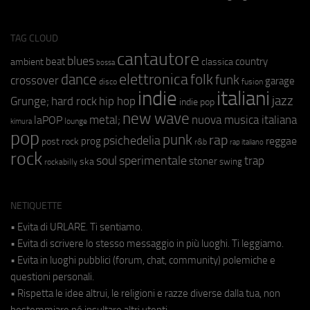
TAG CLOUD
cantautore
blues
beat
country
ambient
classica
bossa
elettronica
dance
folk
funk
crossover
garage
fusion
disco
indie
italiani
jazz
hip hop
Grunge;
hard rock
indie pop
new wave
metal;
nuova musica italiana
laPOP
lounge
kimura
pop
punk
rap
psichedelia
reggae
prog
post rock
r&b
rap italiano
rock
soul
sperimentale
trap
stoner
ska
swing
rockabilly
NETIQUETTE
• Evita di URLARE. Ti sentiamo.
• Evita di scrivere lo stesso messaggio in più luoghi. Ti leggiamo.
• Evita in luoghi pubblici (forum, chat, community) polemiche e
questioni personali.
• Rispetta le idee altrui, le religioni e razze diverse dalla tua, non
bestemmiare né insultare altri utenti.