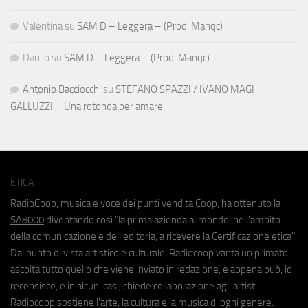
Valentina
su
SAM D – Leggera – (Prod. Manqc)
Danilo
su
SAM D – Leggera – (Prod. Manqc)
Antonio Bacciocchi
su
STEFANO SPAZZI / IVANO MAGI
GALLUZZI – Una rotonda per amare
ETICA
RadioCoop, musica e voce dei punti vendita Coop, ha ottenuto la
SA8000
diventando così "la prima azienda al mondo, nell'ambito
della comunicazione e dell'editoria, a ricevere la Certificazione etica".
Dal punto di vista artistico e culturale, Radiocoop vanta un primato:
ascolta tutto quello che viene inviato in redazione, e appena può, lo
recensisce, e in alcuni casi, chiede collaborazione agli artisti.
Radiocoop sostiene l'arte, la cultura e la musica di ogni genere.