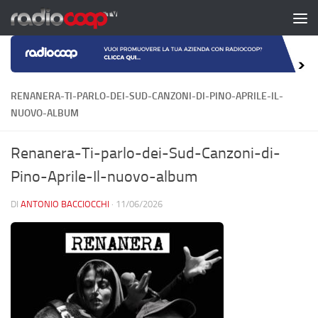
Salta al contenuto
RENANERA-TI-PARLO-DEI-SUD-CANZONI-DI-PINO-APRILE-IL-
NUOVO-ALBUM
Renanera-Ti-parlo-dei-Sud-Canzoni-di-
Pino-Aprile-Il-nuovo-album
DI
ANTONIO BACCIOCCHI
·
11/06/2026