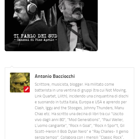
Antonio Bacciocchi
Scrittore, musicista, blogger. Ha militato come
batterista in una ventina di gruppi (tra cui Not Moving,
Link Quartet, Lilith), incidendo una cinquantina di dischi
e suonando in tutta Italia, Europa e USA e aprendo per
Clash, Iggy and the Stooges, Johnny Thunders, Manu
Chao etc. Ha scritto una decina di libri tra cui "Uscito
vivo dagli anni 80", "Mod Generations", "Paul Weller,
L’uomo cangiante", "Rock n Goal", "Rock n Spor"t, Gil
Scott-Heron Il Bob Dylan Nero" e "Ray Charles- Il genio
senza tempo". Collabora con i mensili “Classic Rock”,