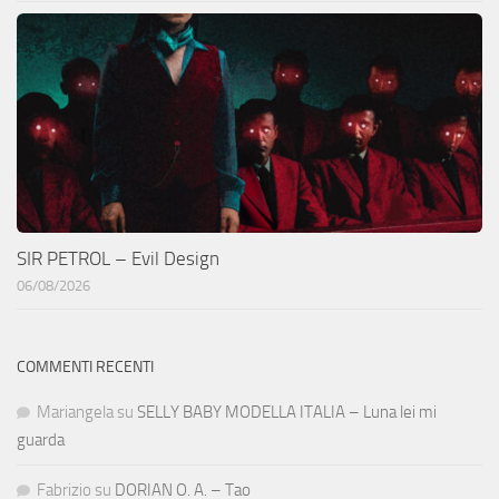
SIR PETROL – Evil Design
06/08/2026
COMMENTI RECENTI
Mariangela
su
SELLY BABY MODELLA ITALIA – Luna lei mi
guarda
Fabrizio
su
DORIAN O. A. – Tao