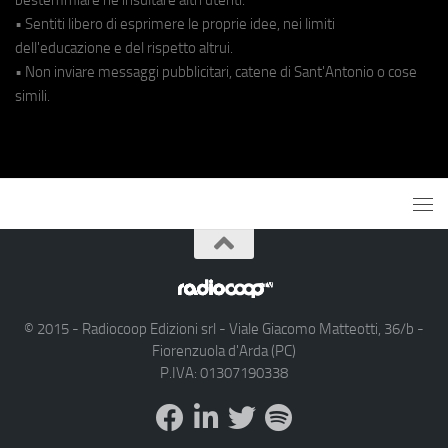
• Sentiti libero di esprimere le proprie idee, nei limiti
dell'educazione e del rispetto altrui.
• Non inviare messaggi pubblicitari, catene di Sant'Antonio o cose
simili.
© 2015 - Radiocoop Edizioni srl - Viale Giacomo Matteotti, 36/b -
Fiorenzuola d'Arda (PC)
P.IVA: 01307190338