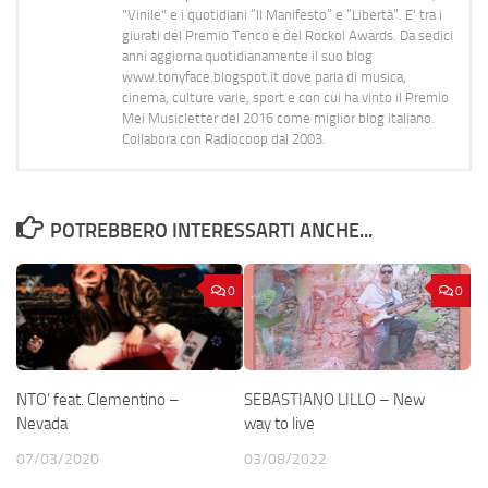
"Vinile" e i quotidiani “Il Manifesto” e “Libertà”. E' tra i
giurati del Premio Tenco e del Rockol Awards. Da sedici
anni aggiorna quotidianamente il suo blog
www.tonyface.blogspot.it dove parla di musica,
cinema, culture varie, sport e con cui ha vinto il Premio
Mei Musicletter del 2016 come miglior blog italiano.
Collabora con Radiocoop dal 2003.
POTREBBERO INTERESSARTI ANCHE...
0
0
NTO’ feat. Clementino –
SEBASTIANO LILLO – New
Nevada
way to live
07/03/2020
03/08/2022