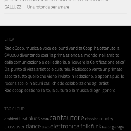
GALLUZZI – Una rotonda per amare
ETICA
RadioCoop, musica e voce dei punti vendita Coop, ha ottenuto la
SA8000
diventando così "la prima azienda al mondo, nell'ambito
della comunicazione e dell'editoria, a ricevere la Certificazione etica".
Dal punto di vista artistico e culturale, Radiocoop vanta un primato:
ascolta tutto quello che viene inviato in redazione, e appena può, lo
recensisce, e in alcuni casi, chiede collaborazione agli artisti.
Radiocoop sostiene l'arte, la cultura e la musica di ogni genere.
TAG CLOUD
cantautore
blues
beat
country
ambient
classica
bossa
elettronica
dance
folk
funk
crossover
garage
fusion
disco