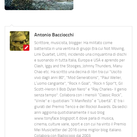
Antonio Bacciocchi
Scrittore, musicista, blogger. Ha militato come
batterista in una ventina di gruppi (tra cui Not Moving,
Link Quartet, Lilith), incidendo una cinquantina di dischi
e suonando in tutta Italia, Europa e USA e aprendo per
Clash, Iggy and the Stooges, Johnny Thunders, Manu
Chao etc. Ha scritto una decina di libri tra cui "Uscito
vivo dagli anni 80", "Mod Generations", "Paul Weller,
L’uomo cangiante", "Rock n Goal", "Rock n Spor"t, Gil
Scott-Heron Il Bob Dylan Nero" e "Ray Charles- Il genio
senza tempo". Collabora con i mensili “Classic Rock”,
"Vinile" e i quotidiani “Il Manifesto” e “Libertà”. E' tra i
giurati del Premio Tenco e del Rockol Awards. Da sedici
anni aggiorna quotidianamente il suo blog
www.tonyface.blogspot.it dove parla di musica,
cinema, culture varie, sport e con cui ha vinto il Premio
Mei Musicletter del 2016 come miglior blog italiano.
Collabora con Radiocoop dal 2003.