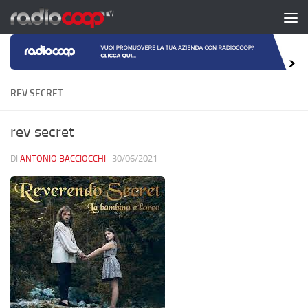
Salta al contenuto
REV SECRET
rev secret
DI
ANTONIO BACCIOCCHI
·
30/06/2021