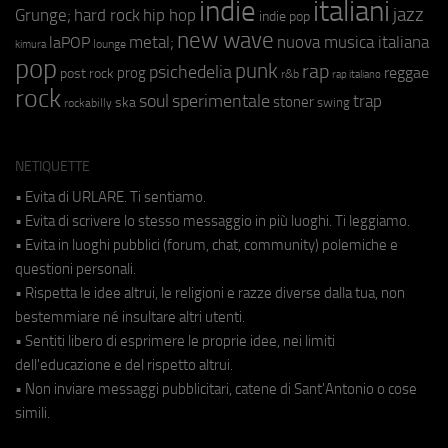
indie
italiani
jazz
hip hop
Grunge;
hard rock
indie pop
new wave
metal;
nuova musica italiana
laPOP
lounge
kimura
pop
punk
rap
psichedelia
reggae
prog
post rock
r&b
rap italiano
rock
soul
sperimentale
trap
stoner
ska
swing
rockabilly
NETIQUETTE
• Evita di URLARE. Ti sentiamo.
• Evita di scrivere lo stesso messaggio in più luoghi. Ti leggiamo.
• Evita in luoghi pubblici (forum, chat, community) polemiche e
questioni personali.
• Rispetta le idee altrui, le religioni e razze diverse dalla tua, non
bestemmiare né insultare altri utenti.
• Sentiti libero di esprimere le proprie idee, nei limiti
dell'educazione e del rispetto altrui.
• Non inviare messaggi pubblicitari, catene di Sant'Antonio o cose
simili.