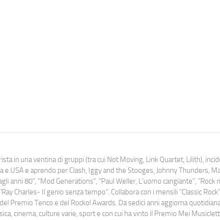
ista in una ventina di gruppi (tra cui Not Moving, Link Quartet, Lilith), inc
uropa e USA e aprendo per Clash, Iggy and the Stooges, Johnny Thunders, 
o dagli anni 80", "Mod Generations", "Paul Weller, L’uomo cangiante", "Rock n
Ray Charles- Il genio senza tempo". Collabora con i mensili “Classic Rock”,
urati del Premio Tenco e del Rockol Awards. Da sedici anni aggiorna quotidia
a, cinema, culture varie, sport e con cui ha vinto il Premio Mei Musiclett