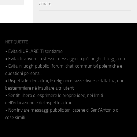
amare
NETIQUETTE
• Evita di URLARE. Ti sentiamo.
• Evita di scrivere lo stesso messaggio in più luoghi. Ti leggiamo.
• Evita in luoghi pubblici (forum, chat, community) polemiche e
questioni personali.
• Rispetta le idee altrui, le religioni e razze diverse dalla tua, non
bestemmiare né insultare altri utenti.
• Sentiti libero di esprimere le proprie idee, nei limiti
dell'educazione e del rispetto altrui.
• Non inviare messaggi pubblicitari, catene di Sant'Antonio o
cose simili.