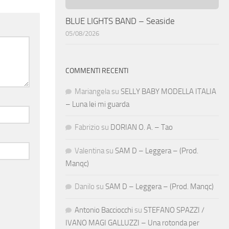
BLUE LIGHTS BAND – Seaside
05/08/2026
COMMENTI RECENTI
Mariangela
su
SELLY BABY MODELLA ITALIA
– Luna lei mi guarda
Fabrizio
su
DORIAN O. A. – Tao
Valentina
su
SAM D – Leggera – (Prod.
Manqc)
Danilo
su
SAM D – Leggera – (Prod. Manqc)
Antonio Bacciocchi
su
STEFANO SPAZZI /
IVANO MAGI GALLUZZI – Una rotonda per