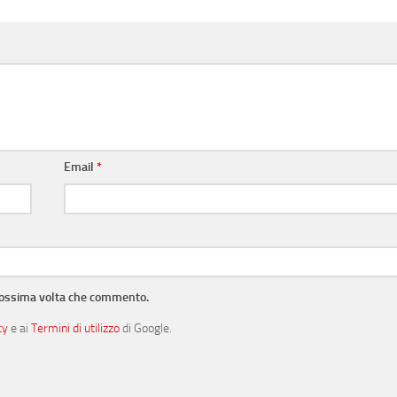
Email
*
prossima volta che commento.
cy
e ai
Termini di utilizzo
di Google.