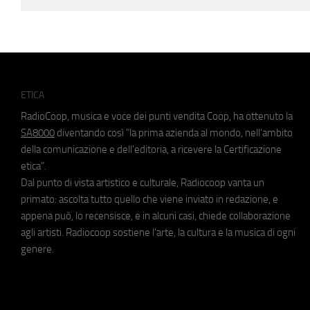
ETICA
RadioCoop, musica e voce dei punti vendita Coop, ha ottenuto la
SA8000
diventando così "la prima azienda al mondo, nell'ambito
della comunicazione e dell'editoria, a ricevere la Certificazione
etica".
Dal punto di vista artistico e culturale, Radiocoop vanta un
primato: ascolta tutto quello che viene inviato in redazione, e
appena può, lo recensisce, e in alcuni casi, chiede collaborazione
agli artisti. Radiocoop sostiene l'arte, la cultura e la musica di ogni
genere.