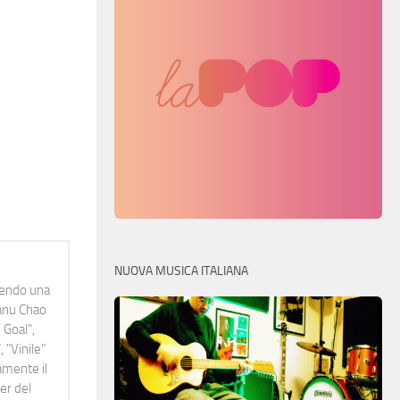
NUOVA MUSICA ITALIANA
idendo una
Manu Chao
 Goal",
 "Vinile"
namente il
er del