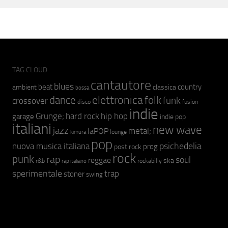
TAG CLOUD
cantautore
blues
beat
country
ambient
classica
bossa
elettronica
dance
folk
funk
crossover
fusion
disco
indie
hip hop
Grunge;
hard rock
garage
indie pop
italiani
new wave
jazz
metal;
laPOP
lounge
kimura
pop
psichedelia
nuova musica italiana
prog
post rock
rock
punk
rap
soul
reggae
ska
r&b
rockabilly
rap italiano
sperimentale
trap
stoner
swing