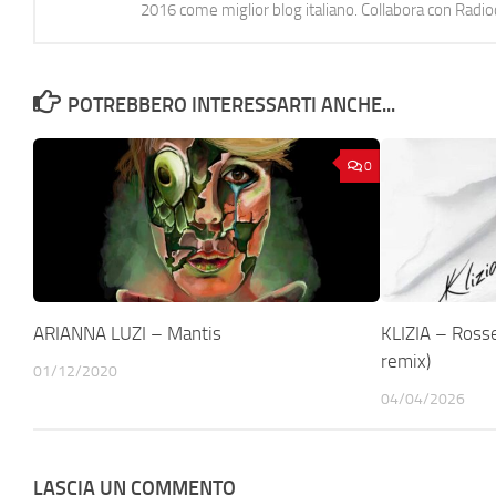
2016 come miglior blog italiano. Collabora con Radi
POTREBBERO INTERESSARTI ANCHE...
0
ARIANNA LUZI – Mantis
KLIZIA – Rosse
remix)
01/12/2020
04/04/2026
LASCIA UN COMMENTO