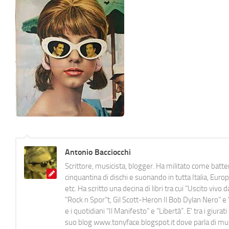
Antonio Bacciocchi
Scrittore, musicista, blogger. Ha militato come batter
cinquantina di dischi e suonando in tutta Italia, E
etc. Ha scritto una decina di libri tra cui "Uscito viv
"Rock n Spor"t, Gil Scott-Heron Il Bob Dylan Nero" e "
e i quotidiani “Il Manifesto” e “Libertà”. E' tra i gi
suo blog www.tonyface.blogspot.it dove parla di music