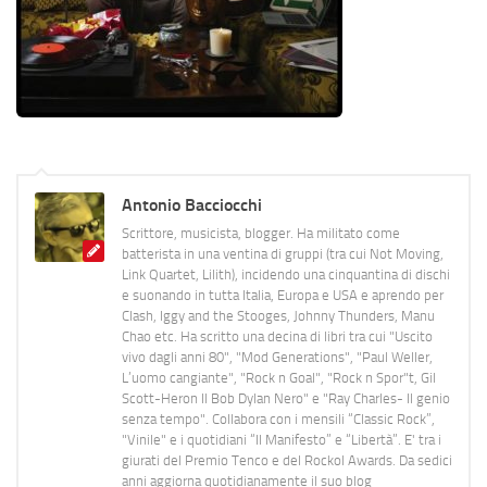
Antonio Bacciocchi
Scrittore, musicista, blogger. Ha militato come
batterista in una ventina di gruppi (tra cui Not Moving,
Link Quartet, Lilith), incidendo una cinquantina di dischi
e suonando in tutta Italia, Europa e USA e aprendo per
Clash, Iggy and the Stooges, Johnny Thunders, Manu
Chao etc. Ha scritto una decina di libri tra cui "Uscito
vivo dagli anni 80", "Mod Generations", "Paul Weller,
L’uomo cangiante", "Rock n Goal", "Rock n Spor"t, Gil
Scott-Heron Il Bob Dylan Nero" e "Ray Charles- Il genio
senza tempo". Collabora con i mensili “Classic Rock”,
"Vinile" e i quotidiani “Il Manifesto” e “Libertà”. E' tra i
giurati del Premio Tenco e del Rockol Awards. Da sedici
anni aggiorna quotidianamente il suo blog