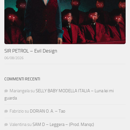
SIR PETROL – Evil Design
06/08/2026
COMMENTI RECENTI
Mariangela
su
SELLY BABY MODELLA ITALIA – Luna lei mi
guarda
Fabrizio
su
DORIAN O. A. – Tao
Valentina
su
SAM D – Leggera – (Prod. Manqc)