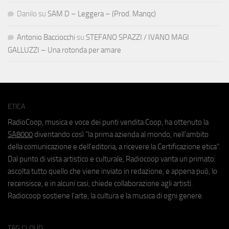
Danilo
su
SAM D – Leggera – (Prod. Manqc)
Antonio Bacciocchi
su
STEFANO SPAZZI / IVANO MAGI
GALLUZZI – Una rotonda per amare
ETICA
RadioCoop, musica e voce dei punti vendita Coop, ha ottenuto la
SA8000
diventando così "la prima azienda al mondo, nell'ambito
della comunicazione e dell'editoria, a ricevere la Certificazione etica".
Dal punto di vista artistico e culturale, Radiocoop vanta un primato:
ascolta tutto quello che viene inviato in redazione, e appena può, lo
recensisce, e in alcuni casi, chiede collaborazione agli artisti.
Radiocoop sostiene l'arte, la cultura e la musica di ogni genere.
TAG CLOUD