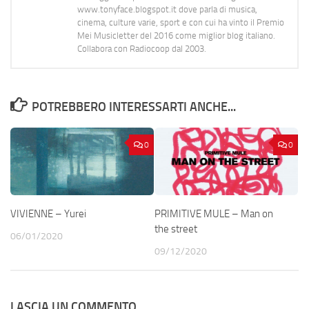
www.tonyface.blogspot.it dove parla di musica,
cinema, culture varie, sport e con cui ha vinto il Premio
Mei Musicletter del 2016 come miglior blog italiano.
Collabora con Radiocoop dal 2003.
POTREBBERO INTERESSARTI ANCHE...
0
0
VIVIENNE – Yurei
PRIMITIVE MULE – Man on
the street
06/01/2020
09/12/2020
LASCIA UN COMMENTO