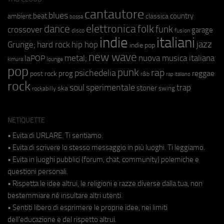
cantautore
blues
beat
country
ambient
classica
bossa
elettronica
dance
folk
funk
crossover
garage
fusion
disco
indie
italiani
jazz
hip hop
Grunge;
hard rock
indie pop
new wave
metal;
nuova musica italiana
laPOP
lounge
kimura
pop
punk
rap
psichedelia
reggae
prog
post rock
r&b
rap italiano
rock
soul
sperimentale
trap
stoner
ska
swing
rockabilly
NETIQUETTE
• Evita di URLARE. Ti sentiamo.
• Evita di scrivere lo stesso messaggio in più luoghi. Ti leggiamo.
• Evita in luoghi pubblici (forum, chat, community) polemiche e
questioni personali.
• Rispetta le idee altrui, le religioni e razze diverse dalla tua, non
bestemmiare né insultare altri utenti.
• Sentiti libero di esprimere le proprie idee, nei limiti
dell'educazione e del rispetto altrui.