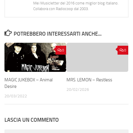
Mei Musicletter del 2016 come miglior blog italiano.
Collabora con Radiocoop dal 2003.
POTREBBERO INTERESSARTI ANCHE...
0
0
MAGIC JUKEBOX – Animal
MRS. LEMON – Restless
Desire
20/02/2026
20/03/2022
LASCIA UN COMMENTO