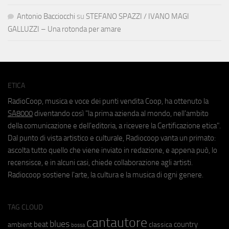
Antonio Bacciocchi
su
STEFANO SPAZZI / IVANO MAGI
GALLUZZI – Una rotonda per amare
ETICA
RadioCoop, musica e voce dei punti vendita Coop, ha ottenuto la
SA8000
diventando così "la prima azienda al mondo, nell'ambito
della comunicazione e dell'editoria, a ricevere la Certificazione etica".
Dal punto di vista artistico e culturale, Radiocoop vanta un primato:
ascolta tutto quello che viene inviato in redazione, e appena può, lo
recensisce, e in alcuni casi, chiede collaborazione agli artisti.
Radiocoop sostiene l'arte, la cultura e la musica di ogni genere.
TAG CLOUD
cantautore
blues
beat
country
ambient
classica
bossa