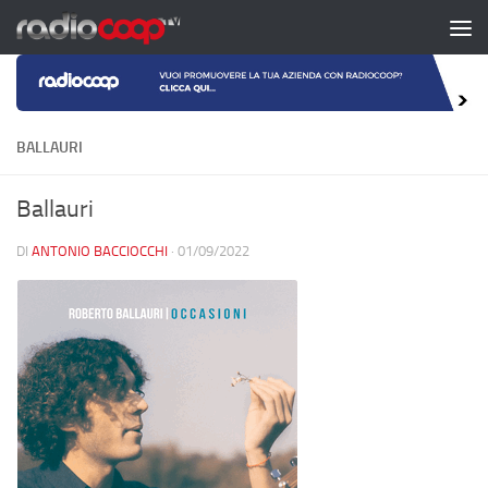
Salta al contenuto
BALLAURI
Ballauri
DI
ANTONIO BACCIOCCHI
·
01/09/2022