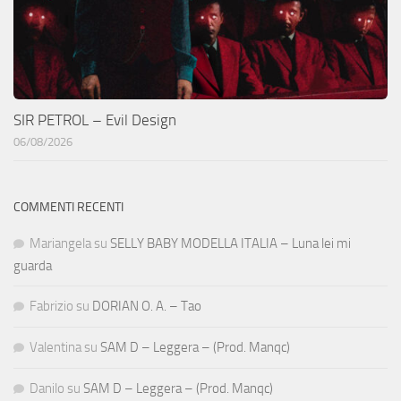
SIR PETROL – Evil Design
06/08/2026
COMMENTI RECENTI
Mariangela
su
SELLY BABY MODELLA ITALIA – Luna lei mi
guarda
Fabrizio
su
DORIAN O. A. – Tao
Valentina
su
SAM D – Leggera – (Prod. Manqc)
Danilo
su
SAM D – Leggera – (Prod. Manqc)