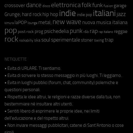
elettronica
dance
folk
funk
crossover
garage
fusion
disco
indie
italiani
jazz
hip hop
Grunge;
hard rock
indie pop
new wave
metal;
nuova musica italiana
laPOP
lounge
kimura
pop
punk
rap
psichedelia
reggae
prog
post rock
r&b
rap italiano
rock
soul
sperimentale
trap
stoner
ska
swing
rockabilly
NETIQUETTE
• Evita di URLARE. Ti sentiamo.
• Evita di scrivere lo stesso messaggio in più luoghi. Ti leggiamo.
• Evita in luoghi pubblici (forum, chat, community) polemiche e
questioni personali.
• Rispetta le idee altrui, le religioni e razze diverse dalla tua, non
bestemmiare né insultare altri utenti.
• Sentiti libero di esprimere le proprie idee, nei limiti
dell'educazione e del rispetto altrui.
• Non inviare messaggi pubblicitari, catene di Sant'Antonio o cose
simili.