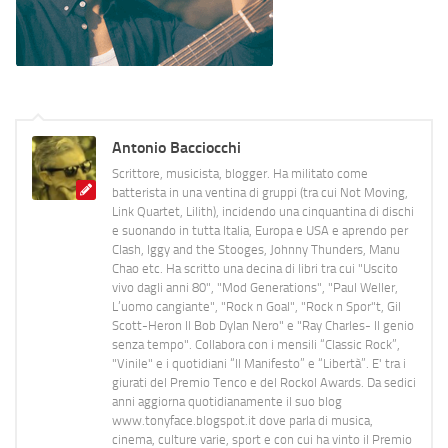
Antonio Bacciocchi
Scrittore, musicista, blogger. Ha militato come
batterista in una ventina di gruppi (tra cui Not Moving,
Link Quartet, Lilith), incidendo una cinquantina di dischi
e suonando in tutta Italia, Europa e USA e aprendo per
Clash, Iggy and the Stooges, Johnny Thunders, Manu
Chao etc. Ha scritto una decina di libri tra cui "Uscito
vivo dagli anni 80", "Mod Generations", "Paul Weller,
L’uomo cangiante", "Rock n Goal", "Rock n Spor"t, Gil
Scott-Heron Il Bob Dylan Nero" e "Ray Charles- Il genio
senza tempo". Collabora con i mensili “Classic Rock”,
"Vinile" e i quotidiani “Il Manifesto” e “Libertà”. E' tra i
giurati del Premio Tenco e del Rockol Awards. Da sedici
anni aggiorna quotidianamente il suo blog
www.tonyface.blogspot.it dove parla di musica,
cinema, culture varie, sport e con cui ha vinto il Premio