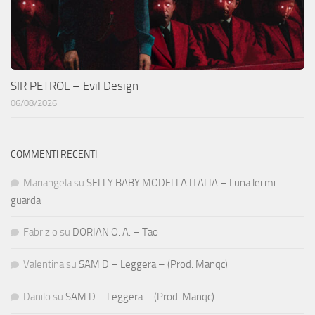
SIR PETROL – Evil Design
06/08/2026
COMMENTI RECENTI
Mariangela
su
SELLY BABY MODELLA ITALIA – Luna lei mi
guarda
Fabrizio
su
DORIAN O. A. – Tao
Valentina
su
SAM D – Leggera – (Prod. Manqc)
Danilo
su
SAM D – Leggera – (Prod. Manqc)