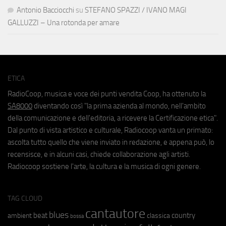
Antonio Bacciocchi
su
STEFANO SPAZZI / IVANO MAGI
GALLUZZI – Una rotonda per amare
ETICA
RadioCoop, musica e voce dei punti vendita Coop, ha ottenuto la
SA8000
diventando così "la prima azienda al mondo, nell'ambito
della comunicazione e dell'editoria, a ricevere la Certificazione etica".
Dal punto di vista artistico e culturale, Radiocoop vanta un primato:
ascolta tutto quello che viene inviato in redazione, e appena può, lo
recensisce, e in alcuni casi, chiede collaborazione agli artisti.
Radiocoop sostiene l'arte, la cultura e la musica di ogni genere.
TAG CLOUD
cantautore
blues
beat
country
ambient
classica
bossa