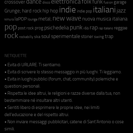
elettronica
dance
folk
funk
crossover
garage
fusion
disco
indie
italiani
jazz
hip hop
Grunge;
hard rock
indie pop
new wave
metal;
nuova musica italiana
laPOP
lounge
kimura
pop
punk
rap
psichedelia
reggae
prog
post rock
r&b
rap italiano
rock
soul
sperimentale
trap
stoner
ska
swing
rockabilly
NETIQUETTE
• Evita di URLARE. Ti sentiamo.
• Evita di scrivere lo stesso messaggio in più luoghi. Ti leggiamo.
• Evita in luoghi pubblici (forum, chat, community) polemiche e
questioni personali.
• Rispetta le idee altrui, le religioni e razze diverse dalla tua, non
bestemmiare né insultare altri utenti.
• Sentiti libero di esprimere le proprie idee, nei limiti
dell'educazione e del rispetto altrui.
• Non inviare messaggi pubblicitari, catene di Sant'Antonio o cose
simili.