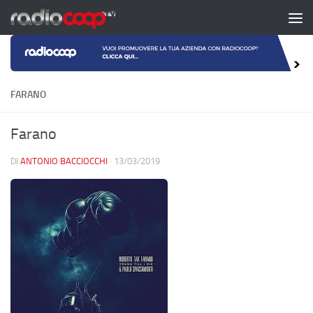
Salta al contenuto
FARANO
Farano
DI
ANTONIO BACCIOCCHI
·
13/03/2019