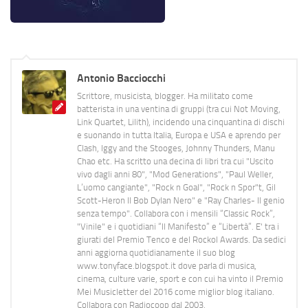
Antonio Bacciocchi
Scrittore, musicista, blogger. Ha militato come
batterista in una ventina di gruppi (tra cui Not Moving,
Link Quartet, Lilith), incidendo una cinquantina di dischi
e suonando in tutta Italia, Europa e USA e aprendo per
Clash, Iggy and the Stooges, Johnny Thunders, Manu
Chao etc. Ha scritto una decina di libri tra cui "Uscito
vivo dagli anni 80", "Mod Generations", "Paul Weller,
L’uomo cangiante", "Rock n Goal", "Rock n Spor"t, Gil
Scott-Heron Il Bob Dylan Nero" e "Ray Charles- Il genio
senza tempo". Collabora con i mensili “Classic Rock”,
"Vinile" e i quotidiani “Il Manifesto” e “Libertà”. E' tra i
giurati del Premio Tenco e del Rockol Awards. Da sedici
anni aggiorna quotidianamente il suo blog
www.tonyface.blogspot.it dove parla di musica,
cinema, culture varie, sport e con cui ha vinto il Premio
Mei Musicletter del 2016 come miglior blog italiano.
Collabora con Radiocoop dal 2003.