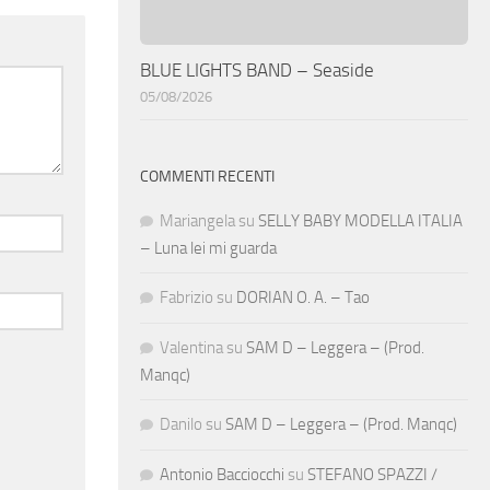
BLUE LIGHTS BAND – Seaside
05/08/2026
COMMENTI RECENTI
Mariangela
su
SELLY BABY MODELLA ITALIA
– Luna lei mi guarda
Fabrizio
su
DORIAN O. A. – Tao
Valentina
su
SAM D – Leggera – (Prod.
Manqc)
Danilo
su
SAM D – Leggera – (Prod. Manqc)
Antonio Bacciocchi
su
STEFANO SPAZZI /