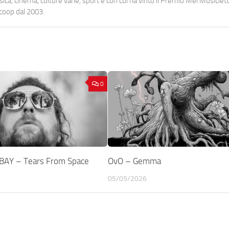
a, cinema, culture varie, sport e con cui ha vinto il Premio Mei Musiclett
ocoop dal 2003.
0
AY – Tears From Space
OvO – Gemma
05/05/2026