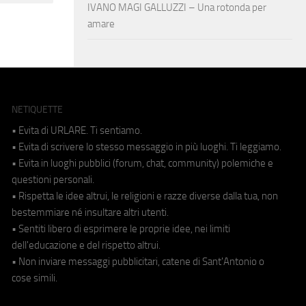
IVANO MAGI GALLUZZI – Una rotonda per
amare
NETIQUETTE
• Evita di URLARE. Ti sentiamo.
• Evita di scrivere lo stesso messaggio in più luoghi. Ti leggiamo.
• Evita in luoghi pubblici (forum, chat, community) polemiche e
questioni personali.
• Rispetta le idee altrui, le religioni e razze diverse dalla tua, non
bestemmiare né insultare altri utenti.
• Sentiti libero di esprimere le proprie idee, nei limiti
dell'educazione e del rispetto altrui.
• Non inviare messaggi pubblicitari, catene di Sant'Antonio o
cose simili.