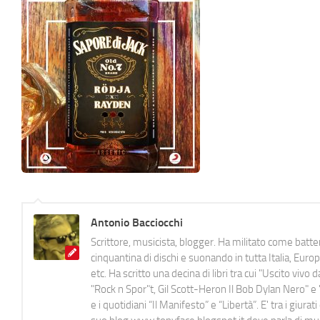
Antonio Bacciocchi
Scrittore, musicista, blogger. Ha militato come batter
cinquantina di dischi e suonando in tutta Italia, E
etc. Ha scritto una decina di libri tra cui "Uscito viv
"Rock n Spor"t, Gil Scott-Heron Il Bob Dylan Nero" e "
e i quotidiani “Il Manifesto” e “Libertà”. E' tra i gi