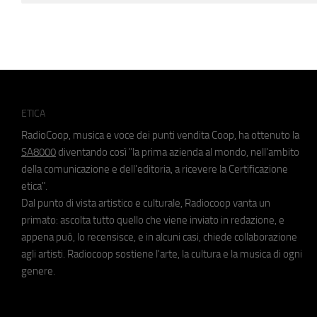
ETICA
RadioCoop, musica e voce dei punti vendita Coop, ha ottenuto la
SA8000
diventando così "la prima azienda al mondo, nell'ambito
della comunicazione e dell'editoria, a ricevere la Certificazione
etica".
Dal punto di vista artistico e culturale, Radiocoop vanta un
primato: ascolta tutto quello che viene inviato in redazione, e
appena può, lo recensisce, e in alcuni casi, chiede collaborazione
agli artisti. Radiocoop sostiene l'arte, la cultura e la musica di ogni
genere.