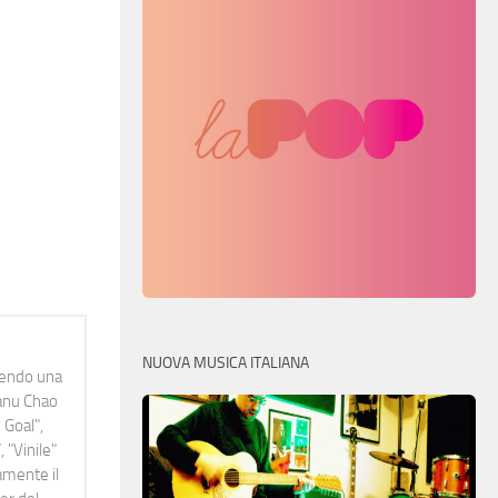
NUOVA MUSICA ITALIANA
idendo una
Manu Chao
 Goal",
 "Vinile"
namente il