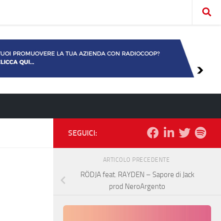
SEGUICI:
ARTICOLO PRECEDENTE
RÖDJA feat. RAYDEN – Sapore di Jack
prod NeroArgento