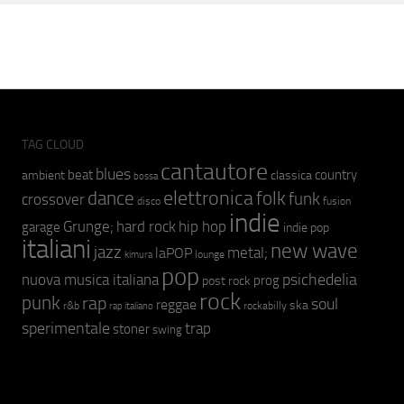
TAG CLOUD
cantautore
blues
beat
country
ambient
classica
bossa
elettronica
dance
folk
funk
crossover
fusion
disco
indie
hip hop
Grunge;
hard rock
garage
indie pop
italiani
new wave
jazz
metal;
laPOP
lounge
kimura
pop
psichedelia
nuova musica italiana
prog
post rock
rock
punk
rap
soul
reggae
ska
r&b
rockabilly
rap italiano
sperimentale
trap
stoner
swing