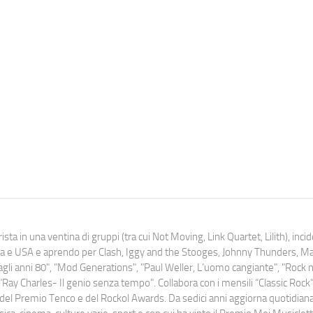
ista in una ventina di gruppi (tra cui Not Moving, Link Quartet, Lilith), inc
uropa e USA e aprendo per Clash, Iggy and the Stooges, Johnny Thunders, 
o dagli anni 80", "Mod Generations", "Paul Weller, L’uomo cangiante", "Rock n
Ray Charles- Il genio senza tempo". Collabora con i mensili “Classic Rock”,
urati del Premio Tenco e del Rockol Awards. Da sedici anni aggiorna quotidia