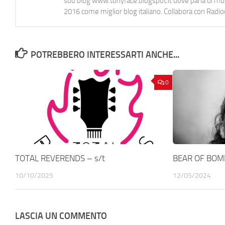
suo blog www.tonyface.blogspot.it dove parla di music
2016 come miglior blog italiano. Collabora con Radi
POTREBBERO INTERESSARTI ANCHE...
0
TOTAL REVERENDS – s/t
BEAR OF BOMB
10/10/2025
12/05/2024
LASCIA UN COMMENTO