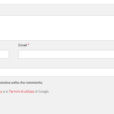
Email
*
prossima volta che commento.
cy
e ai
Termini di utilizzo
di Google.