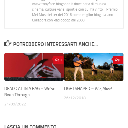
www.tonyface.blogspot.it dove parla di musica,
cinema, culture varie, sport e con cui ha vinto il Premio
Mei Musicletter del 2016 come miglior blog italiano.
Collabora con Radiocoop dal 2003.
POTREBBERO INTERESSARTI ANCHE...
0
0
DEAD CAT IN A BAG – We’ve
LIGHTSHAPED – We, Alive!
Been Through
26/12/2018
21/09/2022
LASCIA UN COMMENTO