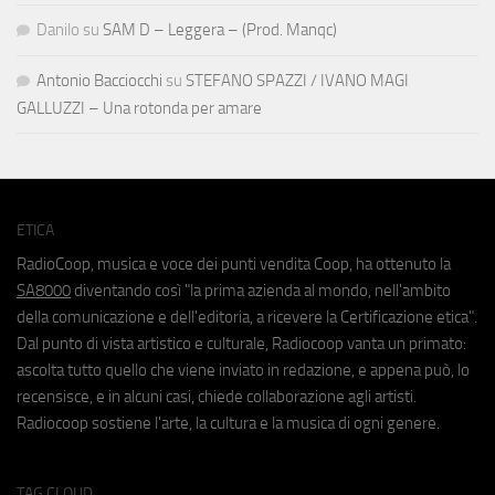
Danilo
su
SAM D – Leggera – (Prod. Manqc)
Antonio Bacciocchi
su
STEFANO SPAZZI / IVANO MAGI
GALLUZZI – Una rotonda per amare
ETICA
RadioCoop, musica e voce dei punti vendita Coop, ha ottenuto la
SA8000
diventando così "la prima azienda al mondo, nell'ambito
della comunicazione e dell'editoria, a ricevere la Certificazione etica".
Dal punto di vista artistico e culturale, Radiocoop vanta un primato:
ascolta tutto quello che viene inviato in redazione, e appena può, lo
recensisce, e in alcuni casi, chiede collaborazione agli artisti.
Radiocoop sostiene l'arte, la cultura e la musica di ogni genere.
TAG CLOUD