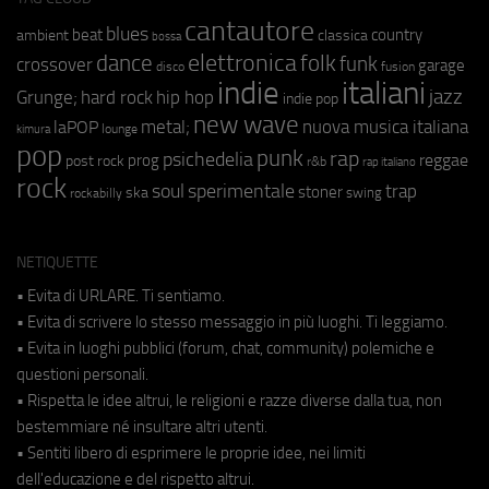
cantautore
blues
beat
country
ambient
classica
bossa
elettronica
dance
folk
funk
crossover
garage
fusion
disco
indie
italiani
jazz
hip hop
Grunge;
hard rock
indie pop
new wave
metal;
nuova musica italiana
laPOP
lounge
kimura
pop
punk
rap
psichedelia
reggae
prog
post rock
r&b
rap italiano
rock
soul
sperimentale
trap
stoner
ska
swing
rockabilly
NETIQUETTE
• Evita di URLARE. Ti sentiamo.
• Evita di scrivere lo stesso messaggio in più luoghi. Ti leggiamo.
• Evita in luoghi pubblici (forum, chat, community) polemiche e
questioni personali.
• Rispetta le idee altrui, le religioni e razze diverse dalla tua, non
bestemmiare né insultare altri utenti.
• Sentiti libero di esprimere le proprie idee, nei limiti
dell'educazione e del rispetto altrui.