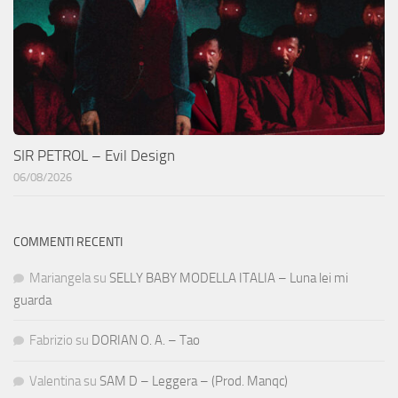
SIR PETROL – Evil Design
06/08/2026
COMMENTI RECENTI
Mariangela
su
SELLY BABY MODELLA ITALIA – Luna lei mi
guarda
Fabrizio
su
DORIAN O. A. – Tao
Valentina
su
SAM D – Leggera – (Prod. Manqc)