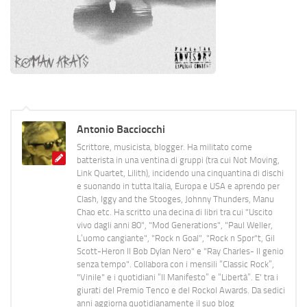
Antonio Bacciocchi
Scrittore, musicista, blogger. Ha militato come
batterista in una ventina di gruppi (tra cui Not Moving,
Link Quartet, Lilith), incidendo una cinquantina di dischi
e suonando in tutta Italia, Europa e USA e aprendo per
Clash, Iggy and the Stooges, Johnny Thunders, Manu
Chao etc. Ha scritto una decina di libri tra cui "Uscito
vivo dagli anni 80", "Mod Generations", "Paul Weller,
L’uomo cangiante", "Rock n Goal", "Rock n Spor"t, Gil
Scott-Heron Il Bob Dylan Nero" e "Ray Charles- Il genio
senza tempo". Collabora con i mensili “Classic Rock”,
"Vinile" e i quotidiani “Il Manifesto” e “Libertà”. E' tra i
giurati del Premio Tenco e del Rockol Awards. Da sedici
anni aggiorna quotidianamente il suo blog