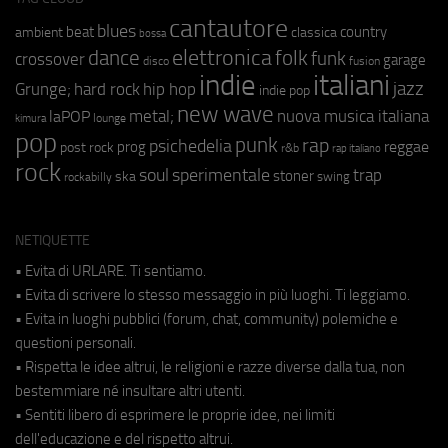
cantautore
blues
beat
country
ambient
classica
bossa
elettronica
dance
folk
funk
crossover
garage
fusion
disco
indie
italiani
jazz
hip hop
Grunge;
hard rock
indie pop
new wave
metal;
nuova musica italiana
laPOP
lounge
kimura
pop
punk
rap
psichedelia
reggae
prog
post rock
r&b
rap italiano
rock
soul
sperimentale
trap
stoner
ska
swing
rockabilly
NETIQUETTE
• Evita di URLARE. Ti sentiamo.
• Evita di scrivere lo stesso messaggio in più luoghi. Ti leggiamo.
• Evita in luoghi pubblici (forum, chat, community) polemiche e
questioni personali.
• Rispetta le idee altrui, le religioni e razze diverse dalla tua, non
bestemmiare né insultare altri utenti.
• Sentiti libero di esprimere le proprie idee, nei limiti
dell'educazione e del rispetto altrui.