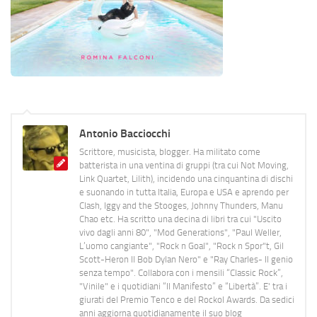
Antonio Bacciocchi
Scrittore, musicista, blogger. Ha militato come
batterista in una ventina di gruppi (tra cui Not Moving,
Link Quartet, Lilith), incidendo una cinquantina di dischi
e suonando in tutta Italia, Europa e USA e aprendo per
Clash, Iggy and the Stooges, Johnny Thunders, Manu
Chao etc. Ha scritto una decina di libri tra cui "Uscito
vivo dagli anni 80", "Mod Generations", "Paul Weller,
L’uomo cangiante", "Rock n Goal", "Rock n Spor"t, Gil
Scott-Heron Il Bob Dylan Nero" e "Ray Charles- Il genio
senza tempo". Collabora con i mensili “Classic Rock”,
"Vinile" e i quotidiani “Il Manifesto” e “Libertà”. E' tra i
giurati del Premio Tenco e del Rockol Awards. Da sedici
anni aggiorna quotidianamente il suo blog