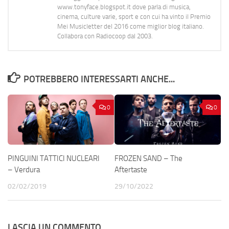
www.tonyface.blogspot.it dove parla di musica,
cinema, culture varie, sport e con cui ha vinto il Premio
Mei Musicletter del 2016 come miglior blog italiano.
Collabora con Radiocoop dal 2003.
POTREBBERO INTERESSARTI ANCHE...
0
0
PINGUINI TATTICI NUCLEARI
FROZEN SAND – The
– Verdura
Aftertaste
02/02/2019
29/10/2022
LASCIA UN COMMENTO