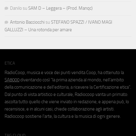
Danilo
su
SAM D – Leggera – (Prod. Manqc)
Antonio Bacciocchi
su
STEFANO SPAZZI / IVANO MAGI
GALLUZZI – Una rotonda per amare
ETICA
RadioCoop, musica e voce dei punti vendita Coop, ha ottenuto la
SA8000
diventando così "la prima azienda al mondo, nell'ambito
della comunicazione e dell'editoria, a ricevere la Certificazione etica".
Dal punto di vista artistico e culturale, Radiocoop vanta un primato:
ascolta tutto quello che viene inviato in redazione, e appena può, lo
recensisce, e in alcuni casi, chiede collaborazione agli artisti.
Radiocoop sostiene l'arte, la cultura e la musica di ogni genere.
TAG CLOUD