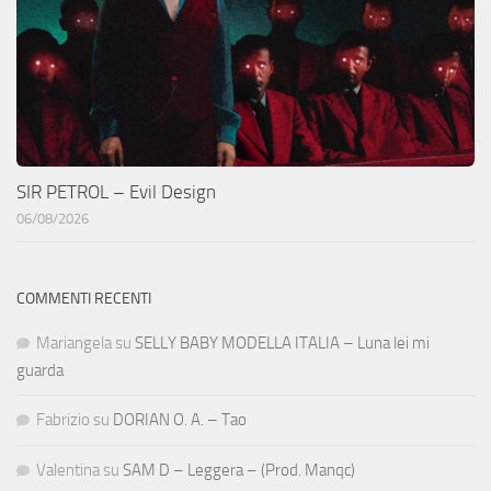
SIR PETROL – Evil Design
06/08/2026
COMMENTI RECENTI
Mariangela
su
SELLY BABY MODELLA ITALIA – Luna lei mi
guarda
Fabrizio
su
DORIAN O. A. – Tao
Valentina
su
SAM D – Leggera – (Prod. Manqc)