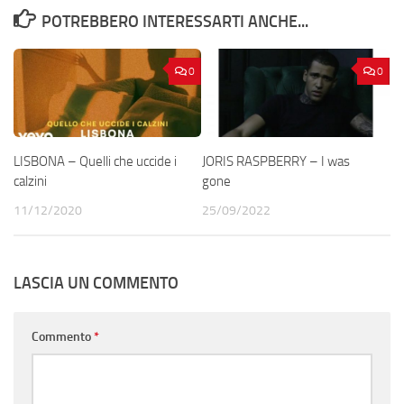
POTREBBERO INTERESSARTI ANCHE...
0
0
LISBONA – Quelli che uccide i
JORIS RASPBERRY – I was
calzini
gone
11/12/2020
25/09/2022
LASCIA UN COMMENTO
Commento
*