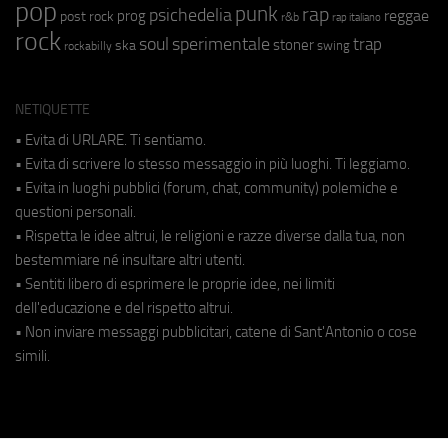
pop
punk
rap
psichedelia
reggae
prog
post rock
r&b
rap italiano
rock
soul
sperimentale
trap
stoner
ska
swing
rockabilly
NETIQUETTE
• Evita di URLARE. Ti sentiamo.
• Evita di scrivere lo stesso messaggio in più luoghi. Ti leggiamo.
• Evita in luoghi pubblici (forum, chat, community) polemiche e
questioni personali.
• Rispetta le idee altrui, le religioni e razze diverse dalla tua, non
bestemmiare né insultare altri utenti.
• Sentiti libero di esprimere le proprie idee, nei limiti
dell'educazione e del rispetto altrui.
• Non inviare messaggi pubblicitari, catene di Sant'Antonio o cose
simili.