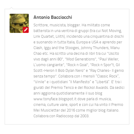
Antonio Bacciocchi
Scrittore, musicista, blogger. Ha militato come
batterista in una ventina di gruppi (tra cui Not Moving,
Link Quartet, Lilith), incidendo una cinquantina di dischi
e suonando in tutta Italia, Europa e USA e aprendo per
Clash, Iggy and the Stooges, Johnny Thunders, Manu
Chao etc. Ha scritto una decina di libri tra cui "Uscito
vivo dagli anni 80", "Mod Generations", "Paul Weller,
L’uomo cangiante", "Rock n Goal", "Rock n Spor"t, Gil
Scott-Heron Il Bob Dylan Nero" e "Ray Charles- Il genio
senza tempo". Collabora con i mensili “Classic Rock”,
"Vinile" e i quotidiani “Il Manifesto” e “Libertà”. E' tra i
giurati del Premio Tenco e del Rockol Awards. Da sedici
anni aggiorna quotidianamente il suo blog
www.tonyface.blogspot.it dove parla di musica,
cinema, culture varie, sport e con cui ha vinto il Premio
Mei Musicletter del 2016 come miglior blog italiano.
Collabora con Radiocoop dal 2003.