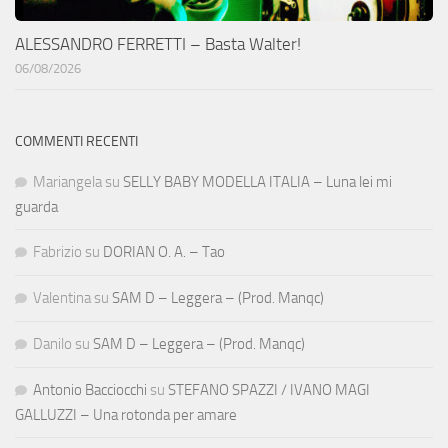
ALESSANDRO FERRETTI – Basta Walter!
06/08/2026
COMMENTI RECENTI
Mariangela
su
SELLY BABY MODELLA ITALIA – Luna lei mi
guarda
Fabrizio
su
DORIAN O. A. – Tao
Valentina
su
SAM D – Leggera – (Prod. Manqc)
Danilo
su
SAM D – Leggera – (Prod. Manqc)
Antonio Bacciocchi
su
STEFANO SPAZZI / IVANO MAGI
GALLUZZI – Una rotonda per amare