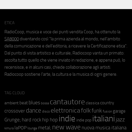
ETICA
RadioCoop, musica e voce dei punti vendita Coop, ha ottenuto la
SA8000
diventando così "la prima azienda al mondo, nell'ambito
della comunicazione e dell'editoria, a ricevere la Certificazione etica".
Dal punto di vista artistico e culturale, Radiocoop vanta un primato:
ascolta tutto quello che viene inviato in redazione, e appena può, lo
recensisce, e in alcuni casi, chiede collaborazione agli artisti.
Radiocoop sostiene l'arte, la cultura e la musica di ogni genere.
TAG CLOUD
cantautore
blues
beat
country
ambient
classica
bossa
elettronica
dance
folk
funk
crossover
garage
fusion
disco
indie
italiani
jazz
hip hop
Grunge;
hard rock
indie pop
new wave
nuova musica italiana
metal;
laPOP
lounge
kimura