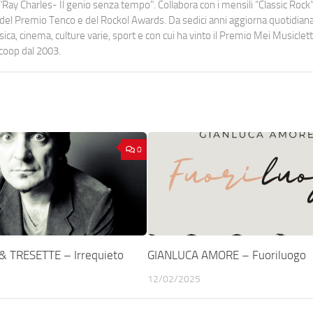
Ray Charles- Il genio senza tempo". Collabora con i mensili “Classic Rock”,
urati del Premio Tenco e del Rockol Awards. Da sedici anni aggiorna quotidia
a, cinema, culture varie, sport e con cui ha vinto il Premio Mei Musiclett
ocoop dal 2003.
0
& TRESETTE – Irrequieto
GIANLUCA AMORE – Fuoriluogo
12/02/2025