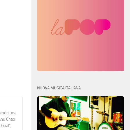
NUOVA MUSICA ITALIANA
idendo una
Manu Chao
 Goal",