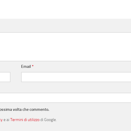
Email
*
prossima volta che commento.
cy
e ai
Termini di utilizzo
di Google.