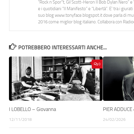
"Rock n Spor"t, Gil Scott-Heron Il Bob Dylan Nero" e "
e i quotidiani “Il Manifesto” e “Libertà”. E' tra i gi
suo blog www.tonyface.blogspot.it dove parla di music
2016 come miglior blog italiano. Collabora con Radi
POTREBBERO INTERESSARTI ANCHE...
0
I LOBELLO – Giovanna
PIER ADDUCE 
12/11/2018
24/02/2026