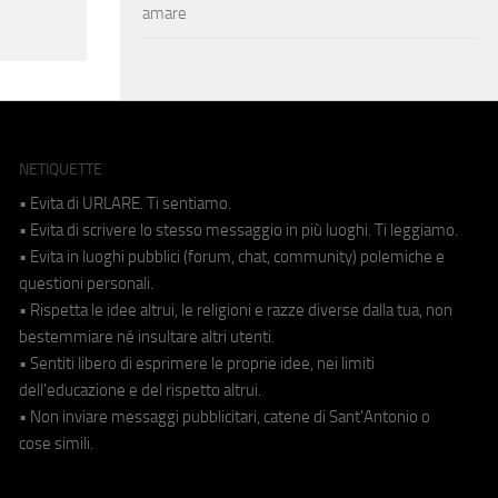
amare
NETIQUETTE
• Evita di URLARE. Ti sentiamo.
• Evita di scrivere lo stesso messaggio in più luoghi. Ti leggiamo.
• Evita in luoghi pubblici (forum, chat, community) polemiche e
questioni personali.
• Rispetta le idee altrui, le religioni e razze diverse dalla tua, non
bestemmiare né insultare altri utenti.
• Sentiti libero di esprimere le proprie idee, nei limiti
dell'educazione e del rispetto altrui.
• Non inviare messaggi pubblicitari, catene di Sant'Antonio o
cose simili.