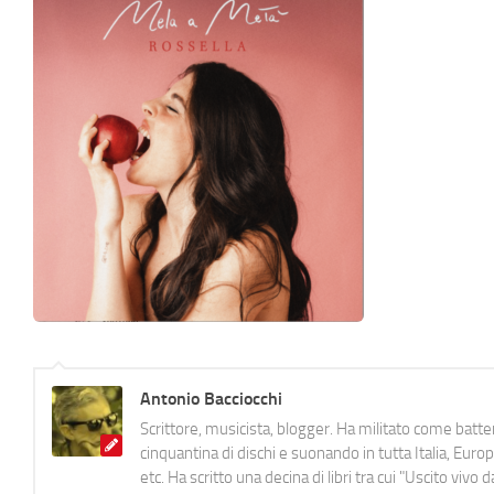
Antonio Bacciocchi
Scrittore, musicista, blogger. Ha militato come batter
cinquantina di dischi e suonando in tutta Italia, E
etc. Ha scritto una decina di libri tra cui "Uscito viv