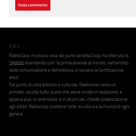
ETICA
RadioCoop, musica e voce dei punti vendita Coop, ha ottenuto la
SA8000
diventando così "la prima azienda al mondo, nell'ambito
della comunicazione e dell'editoria, a ricevere la Certificazione
etica".
Dal punto di vista artistico e culturale, Radiocoop vanta un
primato: ascolta tutto quello che viene inviato in redazione, e
appena può, lo recensisce, e in alcuni casi, chiede collaborazione
agli artisti. Radiocoop sostiene l'arte, la cultura e la musica di ogni
genere.