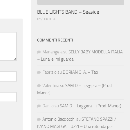
BLUE LIGHTS BAND – Seaside
05/08/2026
COMMENTI RECENTI
Mariangela
su
SELLY BABY MODELLA ITALIA
– Luna lei mi guarda
Fabrizio
su
DORIAN O. A. – Tao
Valentina
su
SAM D – Leggera – (Prod.
Manqc)
Danilo
su
SAM D – Leggera – (Prod. Manqc)
Antonio Bacciocchi
su
STEFANO SPAZZI /
IVANO MAGI GALLUZZI – Una rotonda per