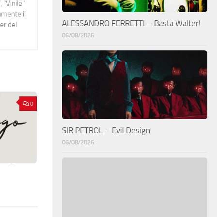
 "Vinile"
namente il
ALESSANDRO FERRETTI – Basta Walter!
er del
06/08/2026
0
SIR PETROL – Evil Design
06/08/2026