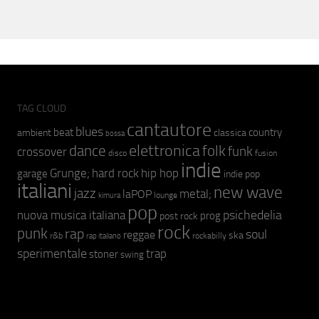
TAG CLOUD
cantautore
blues
beat
country
ambient
classica
bossa
elettronica
dance
folk
funk
crossover
fusion
disco
indie
hip hop
Grunge;
hard rock
garage
indie pop
italiani
new wave
jazz
metal;
laPOP
lounge
kimura
pop
psichedelia
nuova musica italiana
prog
post rock
rock
punk
rap
soul
reggae
ska
r&b
rockabilly
rap italiano
sperimentale
trap
stoner
swing