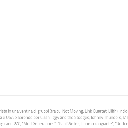
ista in una ventina di gruppi (tra cui Not Moving, Link Quartet, Lilith), inc
uropa e USA e aprendo per Clash, Iggy and the Stooges, Johnny Thunders, 
o dagli anni 80", "Mod Generations", "Paul Weller, L’uomo cangiante", "Rock n