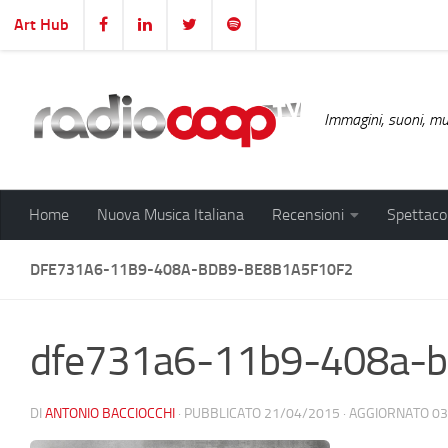
Art Hub
Salta al contenuto
Immagini, suoni, mus
Home
Nuova Musica Italiana
Recensioni
Spettacol
DFE731A6-11B9-408A-BDB9-BE8B1A5F10F2
dfe731a6-11b9-408a-b
DI
ANTONIO BACCIOCCHI
· PUBBLICATO
21/04/2015
· AGGIORNATO
03