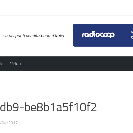
ica nei punti vendita Coop d'Italia
i
Video
db9-be8b1a5f10f2
/04/2017