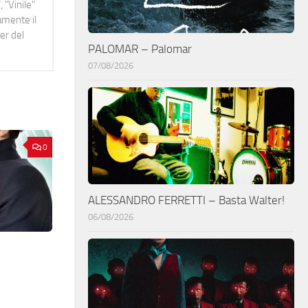
 "Vinile"
namente il
er del
PALOMAR – Palomar
07/08/2026
0
ALESSANDRO FERRETTI – Basta Walter!
06/08/2026