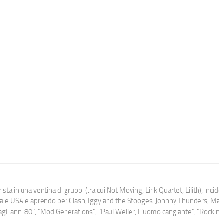
ista in una ventina di gruppi (tra cui Not Moving, Link Quartet, Lilith), inc
uropa e USA e aprendo per Clash, Iggy and the Stooges, Johnny Thunders, 
o dagli anni 80", "Mod Generations", "Paul Weller, L’uomo cangiante", "Rock n