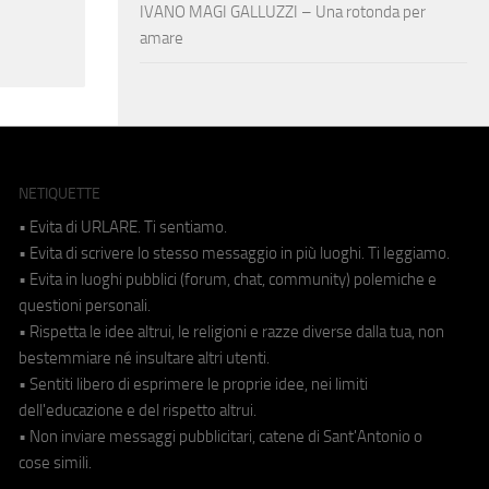
IVANO MAGI GALLUZZI – Una rotonda per
amare
NETIQUETTE
• Evita di URLARE. Ti sentiamo.
• Evita di scrivere lo stesso messaggio in più luoghi. Ti leggiamo.
• Evita in luoghi pubblici (forum, chat, community) polemiche e
questioni personali.
• Rispetta le idee altrui, le religioni e razze diverse dalla tua, non
bestemmiare né insultare altri utenti.
• Sentiti libero di esprimere le proprie idee, nei limiti
dell'educazione e del rispetto altrui.
• Non inviare messaggi pubblicitari, catene di Sant'Antonio o
cose simili.