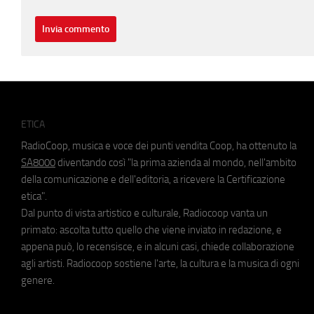
ETICA
RadioCoop, musica e voce dei punti vendita Coop, ha ottenuto la
SA8000
diventando così "la prima azienda al mondo, nell'ambito
della comunicazione e dell'editoria, a ricevere la Certificazione
etica".
Dal punto di vista artistico e culturale, Radiocoop vanta un
primato: ascolta tutto quello che viene inviato in redazione, e
appena può, lo recensisce, e in alcuni casi, chiede collaborazione
agli artisti. Radiocoop sostiene l'arte, la cultura e la musica di ogni
genere.