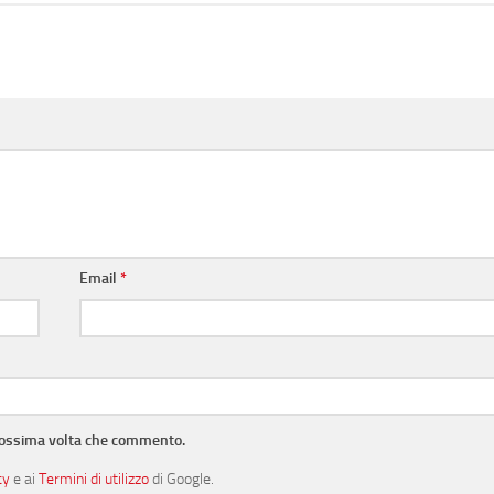
Email
*
prossima volta che commento.
cy
e ai
Termini di utilizzo
di Google.