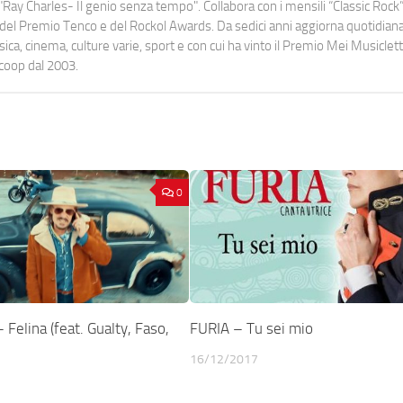
Ray Charles- Il genio senza tempo". Collabora con i mensili “Classic Rock”,
urati del Premio Tenco e del Rockol Awards. Da sedici anni aggiorna quotidia
a, cinema, culture varie, sport e con cui ha vinto il Premio Mei Musiclett
ocoop dal 2003.
0
 Felina (feat. Gualty, Faso,
FURIA – Tu sei mio
16/12/2017