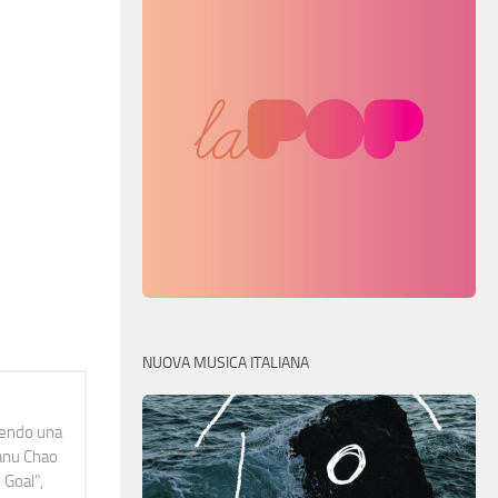
NUOVA MUSICA ITALIANA
idendo una
Manu Chao
 Goal",