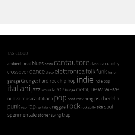
TAG CLOUD
cantautore
blues
beat
country
ambient
classica
bossa
elettronica
dance
folk
funk
crossover
fusion
disco
indie
hip hop
Grunge;
hard rock
garage
indie pop
italiani
new wave
jazz
metal;
laPOP
lounge
kimura
pop
psichedelia
nuova musica italiana
prog
post rock
rock
punk
rap
soul
reggae
ska
r&b
rockabilly
rap italiano
sperimentale
trap
stoner
swing