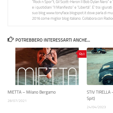
"Rock n Spor"t, Gil Scott-Heron Il Bob Dylan Nero" e "
e i quotidiani “Il Manifesto” e “Libertà”. E' tra i gi
suo blog www.tonyface.blogspot.it dove parla di music
2016 come miglior blog italiano. Collabora con Radi
POTREBBERO INTERESSARTI ANCHE...
0
MIETTA – Milano Bergamo
STIV TIRELLA –
Spit)
28/07/2021
24/04/2023