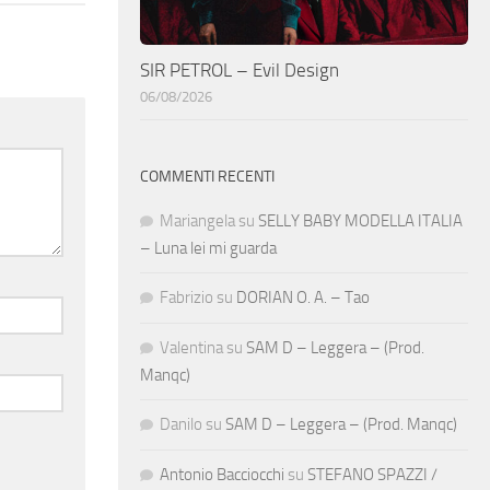
SIR PETROL – Evil Design
06/08/2026
COMMENTI RECENTI
Mariangela
su
SELLY BABY MODELLA ITALIA
– Luna lei mi guarda
Fabrizio
su
DORIAN O. A. – Tao
Valentina
su
SAM D – Leggera – (Prod.
Manqc)
Danilo
su
SAM D – Leggera – (Prod. Manqc)
Antonio Bacciocchi
su
STEFANO SPAZZI /