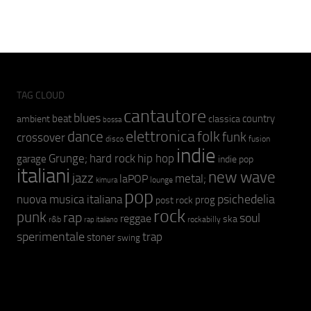
TAG CLOUD
cantautore
blues
beat
country
ambient
classica
bossa
elettronica
dance
folk
funk
crossover
fusion
disco
indie
hip hop
Grunge;
hard rock
garage
indie pop
italiani
new wave
jazz
metal;
laPOP
lounge
kimura
pop
psichedelia
nuova musica italiana
prog
post rock
rock
punk
rap
soul
reggae
ska
r&b
rockabilly
rap italiano
sperimentale
trap
stoner
swing