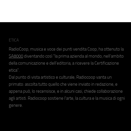
ETICA
RadioCoop, musica e voce dei punti vendita Coop, ha ottenuto la
SA8000
diventando così "la prima azienda al mondo, nell'ambito
della comunicazione e dell'editoria, a ricevere la Certificazione
etica".
Dal punto di vista artistico e culturale, Radiocoop vanta un
primato: ascolta tutto quello che viene inviato in redazione, e
appena può, lo recensisce, e in alcuni casi, chiede collaborazione
agli artisti. Radiocoop sostiene l'arte, la cultura e la musica di ogni
genere.