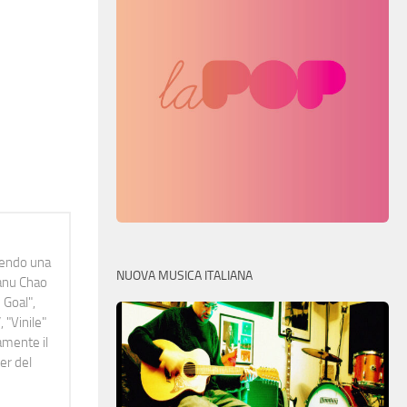
idendo una
NUOVA MUSICA ITALIANA
Manu Chao
 Goal",
 "Vinile"
namente il
er del