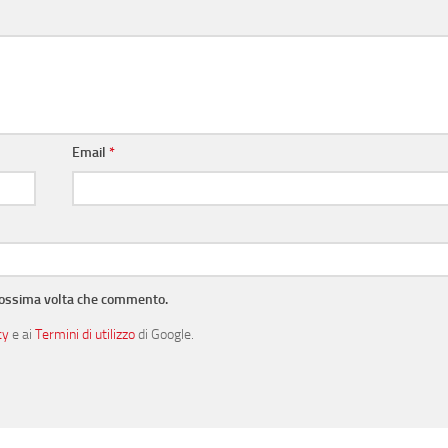
Email
*
prossima volta che commento.
cy
e ai
Termini di utilizzo
di Google.