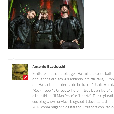
Antonio Bacciocchi
Scrittore, musicista, blogger. Ha militato come batter
cinquantina di dischi e suonando in tutta Italia, E
etc. Ha scritto una decina di libri tra cui "Uscito viv
"Rock n Spor"t, Gil Scott-Heron Il Bob Dylan Nero" e "
e i quotidiani “Il Manifesto” e “Libertà”. E' tra i gi
suo blog www.tonyface.blogspot.it dove parla di music
2016 come miglior blog italiano. Collabora con Radi