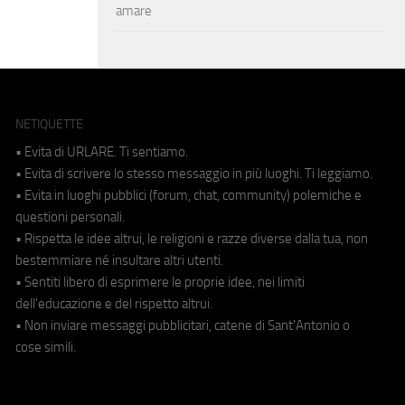
amare
NETIQUETTE
• Evita di URLARE. Ti sentiamo.
• Evita di scrivere lo stesso messaggio in più luoghi. Ti leggiamo.
• Evita in luoghi pubblici (forum, chat, community) polemiche e
questioni personali.
• Rispetta le idee altrui, le religioni e razze diverse dalla tua, non
bestemmiare né insultare altri utenti.
• Sentiti libero di esprimere le proprie idee, nei limiti
dell'educazione e del rispetto altrui.
• Non inviare messaggi pubblicitari, catene di Sant'Antonio o
cose simili.