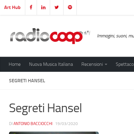
Art Hub
Salta al contenuto
Immagini, suoni, mus
Home
Nuova Musica Italiana
Recensioni
Spettacol
SEGRETI HANSEL
Segreti Hansel
DI
ANTONIO BACCIOCCHI
·
19/03/2020