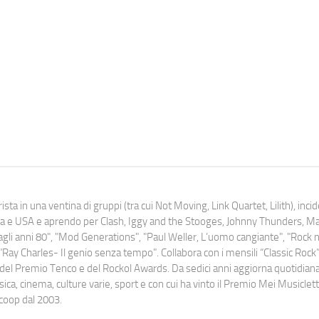
ista in una ventina di gruppi (tra cui Not Moving, Link Quartet, Lilith), inc
uropa e USA e aprendo per Clash, Iggy and the Stooges, Johnny Thunders, 
o dagli anni 80", "Mod Generations", "Paul Weller, L’uomo cangiante", "Rock n
Ray Charles- Il genio senza tempo". Collabora con i mensili “Classic Rock”,
urati del Premio Tenco e del Rockol Awards. Da sedici anni aggiorna quotidia
a, cinema, culture varie, sport e con cui ha vinto il Premio Mei Musiclett
ocoop dal 2003.