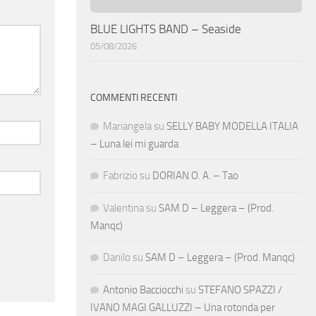
BLUE LIGHTS BAND – Seaside
05/08/2026
COMMENTI RECENTI
Mariangela
su
SELLY BABY MODELLA ITALIA
– Luna lei mi guarda
Fabrizio
su
DORIAN O. A. – Tao
Valentina
su
SAM D – Leggera – (Prod.
Manqc)
Danilo
su
SAM D – Leggera – (Prod. Manqc)
Antonio Bacciocchi
su
STEFANO SPAZZI /
IVANO MAGI GALLUZZI – Una rotonda per